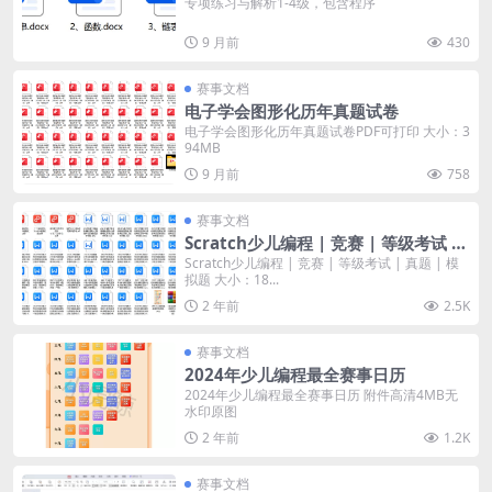
专项练习与解析1-4级，包含程序
9 月前
430
赛事文档
电子学会图形化历年真题试卷
电子学会图形化历年真题试卷PDF可打印 大小：3
94MB
9 月前
758
赛事文档
Scratch少儿编程 | 竞赛 | 等级考试 |
真题 | 模拟题
Scratch少儿编程 | 竞赛 | 等级考试 | 真题 | 模
拟题 大小：18...
2 年前
2.5K
赛事文档
2024年少儿编程最全赛事日历
2024年少儿编程最全赛事日历 附件高清4MB无
水印原图
2 年前
1.2K
赛事文档