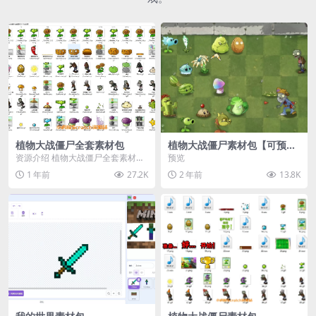
植物大战僵尸全套素材包
植物大战僵尸素材包【可预
览】
资源介绍 植物大战僵尸全套素材
预览
包，包含227个丰富多样的素材，
1 年前
27.2K
2 年前
13.8K
涵盖角色、背景、动...