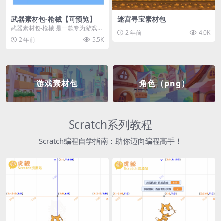
武器素材包-枪械【可预览】
迷宫寻宝素材包
武器素材包-枪械 是一款专为游戏开
2 年前
4.0K
发者和创作者设计的素材包，包含
2 年前
5.5K
多种高质量的枪械...
游戏素材包
角色（png）
Scratch系列教程
Scratch编程自学指南：助你迈向编程高手！