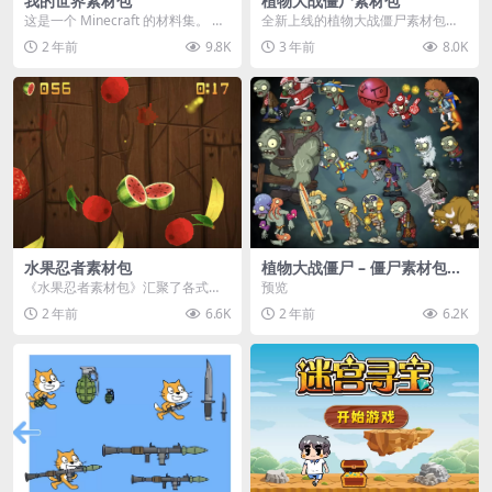
我的世界素材包
植物大战僵尸素材包
这是一个 Minecraft 的材料集。 操
全新上线的植物大战僵尸素材包，
作方法如下： 工具 → 右箭头 怪物...
内含48个精选资源，涵盖角色、场
2 年前
9.8K
3 年前
8.0K
景、音效等多样内容...
水果忍者素材包
植物大战僵尸 – 僵尸素材包
【可预览】
《水果忍者素材包》汇聚了各式鲜
预览
美诱人的水果图像与清脆悦耳的切
2 年前
6.6K
2 年前
6.2K
割音效，专为追求极致...