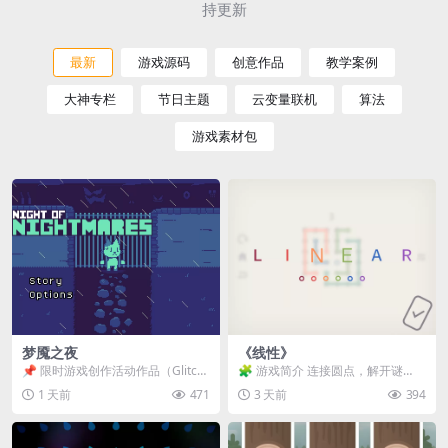
持更新
最新
游戏源码
创意作品
教学案例
大神专栏
节日主题
云变量联机
算法
游戏素材包
梦魇之夜
《线性》
📌 限时游戏创作活动作品（Glitch
🧩 游戏简介 连接圆点，解开谜
Game Jam） 📖 故事背景 怪物四...
题。 ⚠️ 重要提示 所有关卡均可通
1 天前
471
3 天前
394
关，请确保使用...