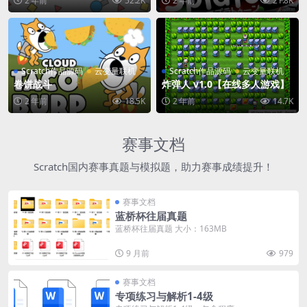
2 年前
52.2K
2 年前
21.8K
Scratch作品源码
云变量联机
Scratch作品源码
云变量联机
卷饼战斗
炸弹人 v1.0【在线多人游戏】
2 年前
18.5K
2 年前
14.7K
赛事文档
Scratch国内赛事真题与模拟题，助力赛事成绩提升！
赛事文档
蓝桥杯往届真题
蓝桥杯往届真题 大小：163MB
9 月前
979
赛事文档
专项练习与解析1-4级