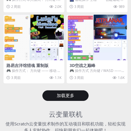
WASD —— 移动 Z / K —— 抓...
~ 3 —— 切换烟花类型 普通烟花
2 周前
2.0K
3 周前
989
嘶...
路易吉洋馆猎魂 重制版
3D空战之巅峰
🎮 操作方式： 方向键 —— 移动 &
🎮 操作方式 方向键 / WASD ——
跳跃 空格 —— 打开宝箱 将你...
移动 Z / K —— 射击 / 攻击...
3 周前
1.1K
3 周前
1.6K
加载更多
云变量联机
使用Scratch云变量技术制作的互动项目和联机功能，轻松实现
多人实时协作，赶快和朋友们一起体验吧！