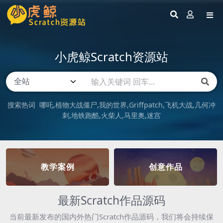
小虎鲸Scratch资源站
搜索热词
哪吒
植物大战僵尸
我的世界
Griffpatch
飞机大战
几何冲
刺
地铁跑酷
火柴人
马里奥
迷宫
教学案例
创意作品
最新Scratch作品源码
当前最新发布的国内外热门Scratch作品源码，我们将会持续保