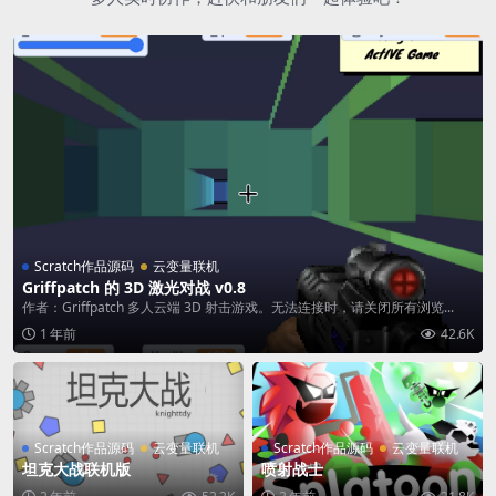
Scratch作品源码
云变量联机
Griffpatch 的 3D 激光对战 v0.8
作者：Griffpatch 多人云端 3D 射击游戏。无法连接时，请关闭所有浏览...
1 年前
42.6K
Scratch作品源码
云变量联机
Scratch作品源码
云变量联机
坦克大战联机版
喷射战士