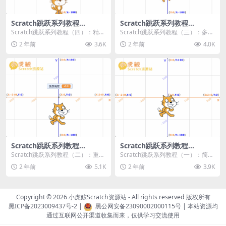
Scratch跳跃系列教程
Scratch跳跃系列教程
（四）：精准着陆
（三）：多段跳跃
Scratch跳跃系列教程（四）：精准
Scratch跳跃系列教程（三）：多段
着陆 作者：小虎鲸Scratch资源站
跳跃 作者：小虎鲸Scratch资源站
2 年前
3.6K
2 年前
4.0K
...
连...
Scratch跳跃系列教程
Scratch跳跃系列教程
（二）：重力跳跃
（一）：简单跳跃
Scratch跳跃系列教程（二）：重力
Scratch跳跃系列教程（一）：简单
跳跃 作者：小虎鲸Scratch资源站
跳跃 作者：小虎鲸Scratch资源站
2 年前
5.1K
2 年前
3.9K
按...
按...
Copyright © 2026
小虎鲸Scratch资源站
- All rights reserved 版权所有
黑ICP备2023009437号-2
|
黑公网安备23090002000115号
| 本站资源均
通过互联网公开渠道收集而来，仅供学习交流使用