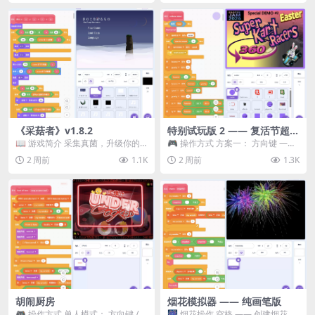
《采菇者》v1.8.2
特别试玩版 2 —— 复活节超级
卡丁车赛
📖 游戏简介 采集真菌，升级你的
🎮 操作方式 方案一： 方向键 ——
机体，并前往未知领域探索。 这是
移动 Z —— 跳跃 / 漂移 方案二： ...
2 周前
1.1K
2 周前
1.3K
一款静谧的探索冒...
胡闹厨房
烟花模拟器 —— 纯画笔版
🎮 操作方式 单人模式： 方向键 /
🎆 烟花操作 空格 —— 创建烟花 1