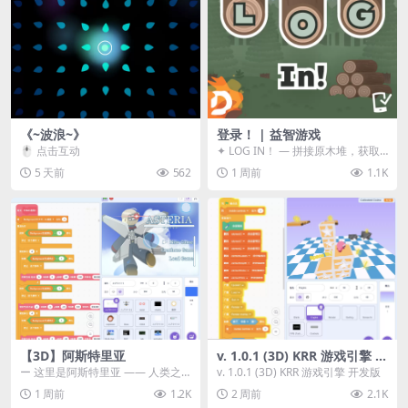
《~波浪~》
登录！ | 益智游戏
🖱️ 点击互动
✦ LOG IN！ — 拼接原木堆，获取
分数！ ᑕ☲◎ ᑕ☲◎ ᑕ☲◎ ᑕ☲◎ ...
5 天前
562
1 周前
1.1K
【3D】阿斯特里亚
v. 1.0.1 (3D) KRR 游戏引擎 开
发版
ー 这里是阿斯特里亚 —— 人类之
v. 1.0.1 (3D) KRR 游戏引擎 开发版
罪与未来希望交汇之地 📖 游戏简
1 周前
1.2K
2 周前
2.1K
介 《阿斯特里...