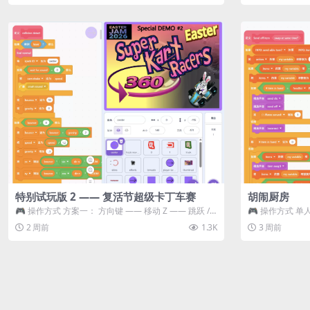
特别试玩版 2 —— 复活节超级卡丁车赛
胡闹厨房
🎮 操作方式 方案一： 方向键 —— 移动 Z —— 跳跃 /
🎮 操作方式 单人
漂移 方案二： ...
K —— 抓...
2 周前
1.3K
3 周前