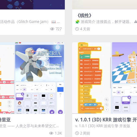
《线性》
动作品（Glitch Game Jam） 📖 故
🧩 游戏简介 连接圆点，解开谜题。 ⚠
关卡均可通关，请确保使用...
727
4 天前
特里亚
v. 1.0.1 (3D) KRR 游戏引擎
里亚 —— 人类之罪与未来希望交汇之
v. 1.0.1 (3D) KRR 游戏引擎 开发版
《阿斯特里...
1.3K
2 周前