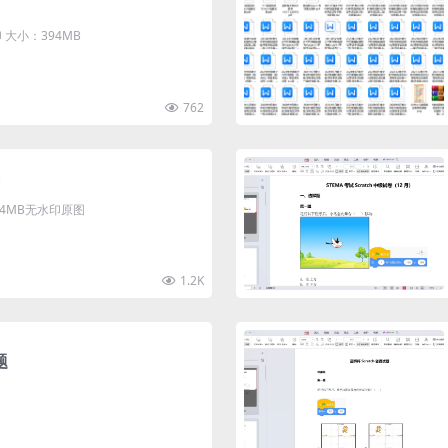
大小：394MB
762
清4MB无水印原图
1.2K
题