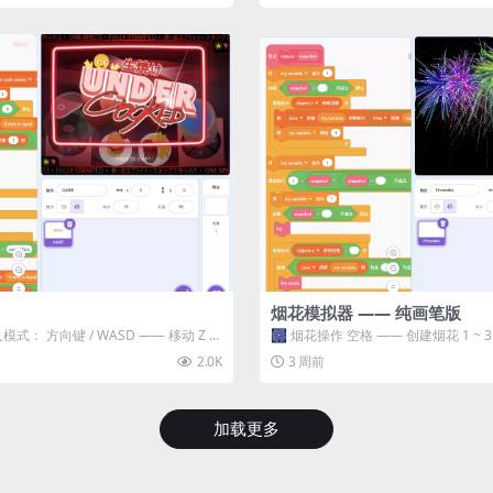
烟花模拟器 —— 纯画笔版
模式： 方向键 / WASD —— 移动 Z /
🎆 烟花操作 空格 —— 创建烟花 1 ~
型 普通烟花 嘶...
2.0K
3 周前
加载更多