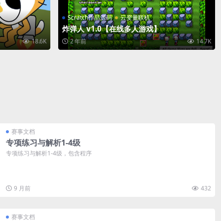
Scratch作品源码
云变量联机
炸弹人 v1.0【在线多人游戏】
18.6K
2 年前
14.7K
赛事文档
专项练习与解析1-4级
专项练习与解析1-4级，包含程序
9 月前
432
赛事文档