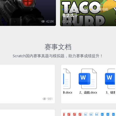
Scratch作品源码
云变量联机
卷饼战斗
42.8K
2 年前
赛事文档
Scratch国内赛事真题与模拟题，助力赛事成绩提升！
981