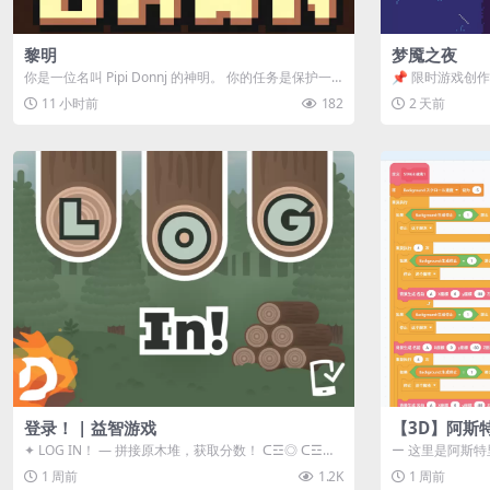
黎明
梦魇之夜
你是一位名叫 Pipi Donnj 的神明。 你的任务是保护一
📌 限时游戏创作活
群白色小人。 点击...
事背景 怪物四...
11 小时前
182
2 天前
登录！ | 益智游戏
【3D】阿斯
✦ LOG IN！ — 拼接原木堆，获取分数！ ᑕ☲◎ ᑕ☲◎
ー 这里是阿斯特
ᑕ☲◎ ᑕ☲◎ ...
地 📖 游戏简介 
1 周前
1.2K
1 周前