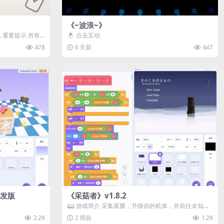
《~波浪~》
️ 重要提示 所有
🖱️ 点击互动
478
6 天前
647
 开发版
《采菇者》v1.8.2
📖 游戏简介 采集真菌，升级你的机体，并前往未知领
域探索。 这是一款静谧的探索冒...
2.2K
2 周前
1.2K