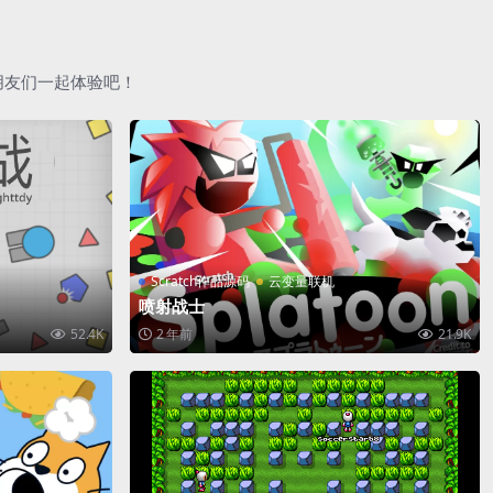
朋友们一起体验吧！
Scratch作品源码
云变量联机
喷射战士
52.4K
2 年前
21.9K