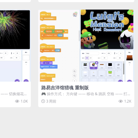
路易吉洋馆猎魂 重制版
 3 —— 切换烟花类
🎮 操作方式： 方向键 —— 移动 & 跳跃 空格 —— 打开
宝箱 将你...
1.0K
3 周前
1.2K