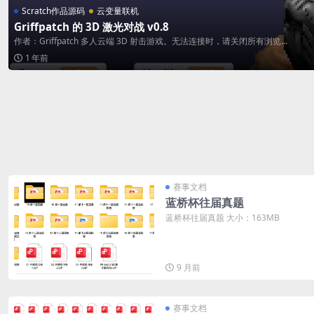
Scratch作品源码
云变量联机
Griffpatch 的 3D 激光对战 v0.8
作者：Griffpatch 多人云端 3D 射击游戏。无法连接时，请关闭所有浏览...
1 年前
赛事文档
蓝桥杯往届真题
蓝桥杯往届真题 大小：163MB
9 月前
赛事文档