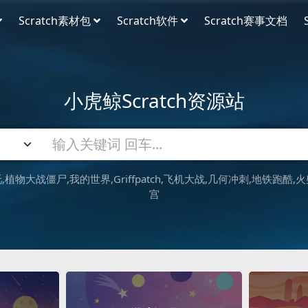
Scratch素材包
Scratch软件
Scratch赛事文档
小虎鲸Scratch资源站
吒
植物大战僵尸
我的世界
Griffpatch
飞机大战
几何冲刺
地铁跑酷
火
宫