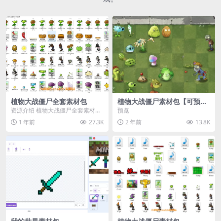
植物大战僵尸全套素材包
植物大战僵尸素材包【可预
览】
资源介绍 植物大战僵尸全套素材
预览
包，包含227个丰富多样的素材，
1 年前
27.3K
2 年前
13.8K
涵盖角色、背景、动...