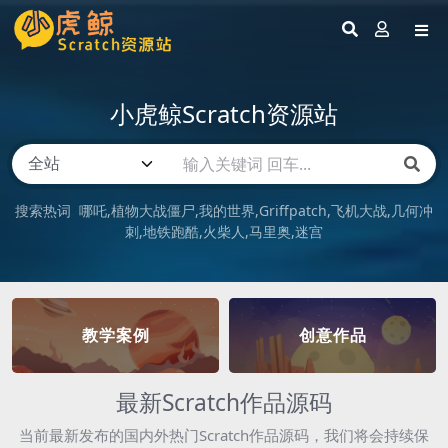
小虎鲸Scratch资源站
搜索热词
哪吒
植物大战僵尸
我的世界
Griffpatch
飞机大战
几何冲
刺
地铁跑酷
火柴人
马里奥
迷宫
教学案例
创意作品
最新Scratch作品源码
当前最新发布的国内外热门Scratch作品源码，我们将会持续保