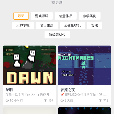
持更新
最新
游戏源码
创意作品
教学案例
大神专栏
节日主题
云变量联机
算法
游戏素材包
黎明
梦魇之夜
你是一位名叫 Pipi Donnj 的神明。
📌 限时游戏创作活动作品（Glitch
你的任务是保护一群白色小人。 点
Game Jam） 📖 故事背景 怪物四...
10 小时前
167
2 天前
718
击...