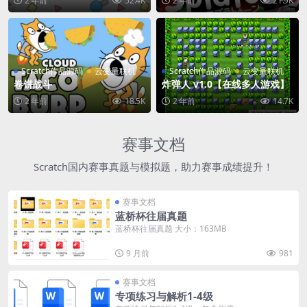
2 年前
52.4K
2 年前
21.9K
Scratch作品源码
云变量联机
Scratch作品源码
云变量联机
卷饼战斗
炸弹人 v1.0【在线多人游戏】
2 年前
18.5K
2 年前
14.7K
赛事文档
Scratch国内赛事真题与模拟题，助力赛事成绩提升！
赛事文档
蓝桥杯往届真题
蓝桥杯往届真题 大小：163MB
9 月前
981
赛事文档
专项练习与解析1-4级