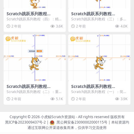
Scratch跳跃系列教程
Scratch跳跃系列教程
（四）：精准着陆
（三）：多段跳跃
Scratch跳跃系列教程（四）：精准
Scratch跳跃系列教程（三）：多段
着陆 作者：小虎鲸Scratch资源站
跳跃 作者：小虎鲸Scratch资源站
2 年前
3.6K
2 年前
4.0K
...
连...
Scratch跳跃系列教程
Scratch跳跃系列教程
（二）：重力跳跃
（一）：简单跳跃
Scratch跳跃系列教程（二）：重力
Scratch跳跃系列教程（一）：简单
跳跃 作者：小虎鲸Scratch资源站
跳跃 作者：小虎鲸Scratch资源站
2 年前
5.1K
2 年前
3.9K
按...
按...
Copyright © 2026
小虎鲸Scratch资源站
- All rights reserved 版权所有
黑ICP备2023009437号-2
|
黑公网安备23090002000115号
| 本站资源均
通过互联网公开渠道收集而来，仅供学习交流使用