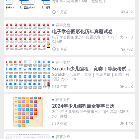
专项练习与解析1-4级，包含程序
9 月前
432
赛事文档
电子学会图形化历年真题试卷
电子学会图形化历年真题试卷PDF可打印 大小：3
94MB
9 月前
762
赛事文档
Scratch少儿编程 | 竞赛 | 等级考试 |
真题 | 模拟题
Scratch少儿编程 | 竞赛 | 等级考试 | 真题 | 模
拟题 大小：18...
2 年前
2.5K
赛事文档
2024年少儿编程最全赛事日历
2024年少儿编程最全赛事日历 附件高清4MB无
水印原图
2 年前
1.2K
赛事文档