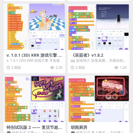
v. 1.0.1 (3D) KRR 游戏引擎 开
《采菇者》v1.8.2
发版
v. 1.0.1 (3D) KRR 游戏引擎 开发版
📖 游戏简介 采集真菌，升级你的
机体，并前往未知领域探索。 这是
2 周前
2.2K
2 周前
1.2K
一款静谧的探索冒...
特别试玩版 2 —— 复活节超级
胡闹厨房
卡丁车赛
🎮 操作方式 方案一： 方向键 ——
🎮 操作方式 单人模式： 方向键 /