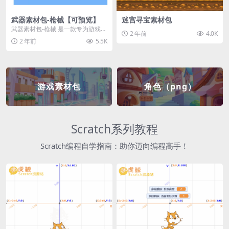
武器素材包-枪械【可预览】
迷宫寻宝素材包
武器素材包-枪械 是一款专为游戏开
2 年前
4.0K
发者和创作者设计的素材包，包含
2 年前
5.5K
多种高质量的枪械...
游戏素材包
角色（png）
Scratch系列教程
Scratch编程自学指南：助你迈向编程高手！