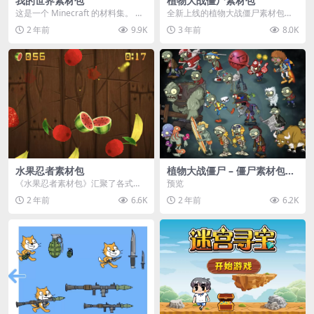
我的世界素材包
植物大战僵尸素材包
这是一个 Minecraft 的材料集。 操
全新上线的植物大战僵尸素材包，
作方法如下： 工具 → 右箭头 怪物...
内含48个精选资源，涵盖角色、场
2 年前
9.9K
3 年前
8.0K
景、音效等多样内容...
水果忍者素材包
植物大战僵尸 – 僵尸素材包
【可预览】
《水果忍者素材包》汇聚了各式鲜
预览
美诱人的水果图像与清脆悦耳的切
2 年前
6.6K
2 年前
6.2K
割音效，专为追求极致...