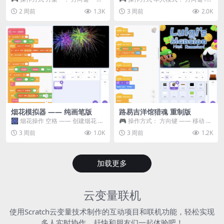
移动 Z —— 跳跃 / 漂移 方案二： ...
WASD —— 移动 Z / K —— 抓...
2 周前
1.3K
3 周前
2.0K
烟花模拟器 —— 纯画笔版
路易吉洋馆猎魂 重制版
🎆 烟花操作 空格 —— 创建烟花 1
🎮 操作方式： 方向键 —— 移动 &
~ 3 —— 切换烟花类型 普通烟花
跳跃 空格 —— 打开宝箱 将你...
3 周前
1.0K
3 周前
1.2K
嘶...
加载更多
云变量联机
使用Scratch云变量技术制作的互动项目和联机功能，轻松实现
多人实时协作，赶快和朋友们一起体验吧！