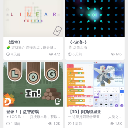
《线性》
《~波浪~》
🧩 游戏简介 连接圆点，解开谜
🖱️ 点击互动
题。 ⚠️ 重要提示 所有关卡均可通
4 天前
472
6 天前
646
关，请确保使用...
登录！ | 益智游戏
【3D】阿斯特里亚
✦ LOG IN！ — 拼接原木堆，获取
ー 这里是阿斯特里亚 —— 人类之
分数！ ᑕ☲◎ ᑕ☲◎ ᑕ☲◎ ᑕ☲◎ ...
罪与未来希望交汇之地 📖 游戏简
1 周前
1.2K
1 周前
1.3K
介 《阿斯特里...