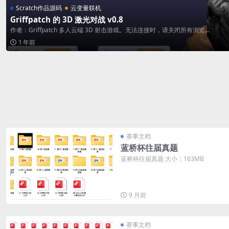
Scratch作品源码
云变量联机
Griffpatch 的 3D 激光对战 v0.8
作者：Griffpatch 多人云端 3D 射击游戏。无法连接时，请关闭所有浏览...
1 年前
赛事文档
蓝桥杯往届真题
蓝桥杯往届真题 大小：163MB
9 月前
赛事文档