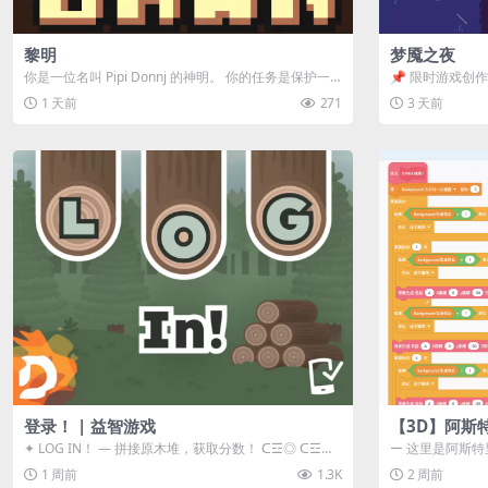
黎明
梦魇之夜
你是一位名叫 Pipi Donnj 的神明。 你的任务是保护一
📌 限时游戏创作活
群白色小人。 点击...
事背景 怪物四...
1 天前
271
3 天前
登录！ | 益智游戏
【3D】阿斯
✦ LOG IN！ — 拼接原木堆，获取分数！ ᑕ☲◎ ᑕ☲◎
ー 这里是阿斯特
ᑕ☲◎ ᑕ☲◎ ...
地 📖 游戏简介 
1 周前
1.3K
2 周前