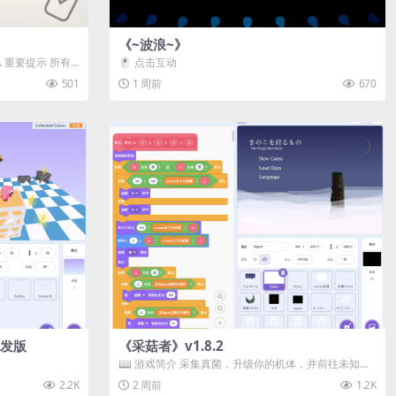
《~波浪~》
️ 重要提示 所有
🖱️ 点击互动
501
1 周前
670
 开发版
《采菇者》v1.8.2
📖 游戏简介 采集真菌，升级你的机体，并前往未知领
域探索。 这是一款静谧的探索冒...
2.2K
2 周前
1.2K