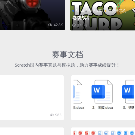
Scratch作品源码
云变量联机
卷饼战斗
42.8K
2 年前
赛事文档
Scratch国内赛事真题与模拟题，助力赛事成绩提升！
983