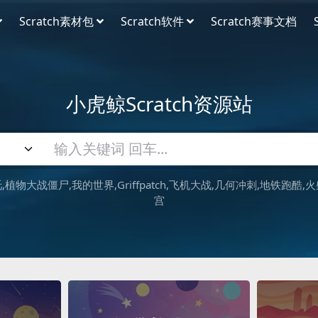
Scratch素材包
Scratch软件
Scratch赛事文档
小虎鲸Scratch资源站
吒
植物大战僵尸
我的世界
Griffpatch
飞机大战
几何冲刺
地铁跑酷
火
宫