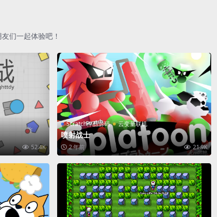
朋友们一起体验吧！
Scratch作品源码
云变量联机
喷射战士
52.4K
2 年前
21.9K