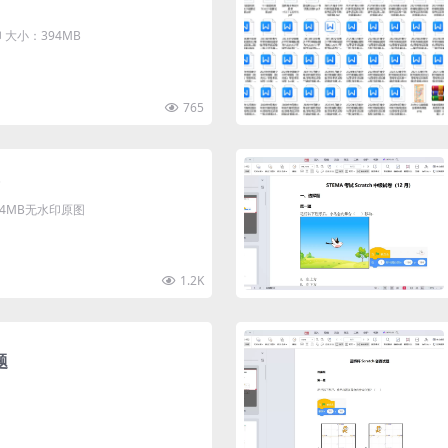
大小：394MB
765
清4MB无水印原图
1.2K
题