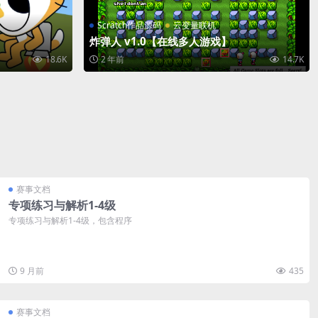
Scratch作品源码
云变量联机
炸弹人 v1.0【在线多人游戏】
18.6K
2 年前
14.7K
赛事文档
专项练习与解析1-4级
专项练习与解析1-4级，包含程序
9 月前
435
赛事文档