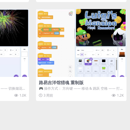
路易吉洋馆猎魂 重制版
 3 —— 切换烟花类
🎮 操作方式： 方向键 —— 移动 & 跳跃 空格 —— 打开
宝箱 将你...
1.0K
3 周前
1.2K