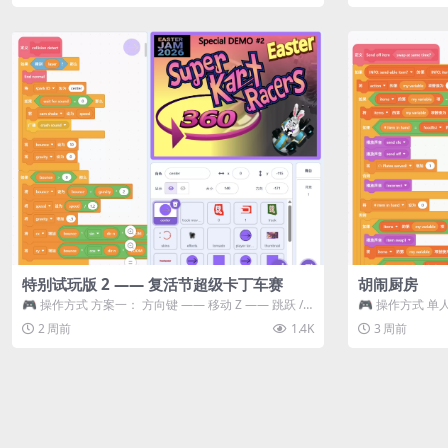
特别试玩版 2 —— 复活节超级卡丁车赛
胡闹厨房
🎮 操作方式 方案一： 方向键 —— 移动 Z —— 跳跃 /
🎮 操作方式 单人
漂移 方案二： ...
K —— 抓...
2 周前
1.4K
3 周前