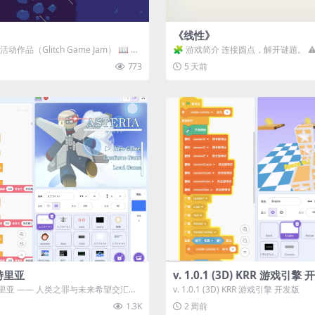
《线性》
动作品（Glitch Game Jam） 📖 故
🧩 游戏简介 连接圆点，解开谜题。 ⚠
关卡均可通关，请确保使用...
773
5 天前
特里亚
v. 1.0.1 (3D) KRR 游戏引擎
里亚 —— 人类之罪与未来希望交汇之
v. 1.0.1 (3D) KRR 游戏引擎 开发版
《阿斯特里...
1.3K
2 周前