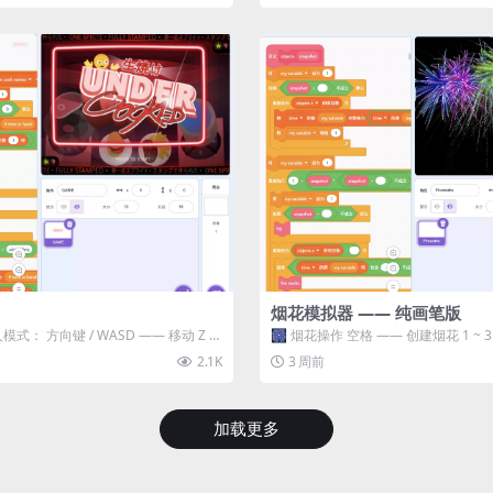
烟花模拟器 —— 纯画笔版
模式： 方向键 / WASD —— 移动 Z /
🎆 烟花操作 空格 —— 创建烟花 1 ~
型 普通烟花 嘶...
2.1K
3 周前
加载更多