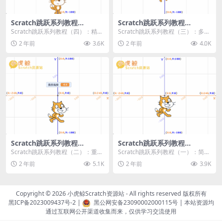
Scratch跳跃系列教程
Scratch跳跃系列教程
（四）：精准着陆
（三）：多段跳跃
Scratch跳跃系列教程（四）：精准
Scratch跳跃系列教程（三）：多段
着陆 作者：小虎鲸Scratch资源站
跳跃 作者：小虎鲸Scratch资源站
2 年前
3.6K
2 年前
4.0K
...
连...
Scratch跳跃系列教程
Scratch跳跃系列教程
（二）：重力跳跃
（一）：简单跳跃
Scratch跳跃系列教程（二）：重力
Scratch跳跃系列教程（一）：简单
跳跃 作者：小虎鲸Scratch资源站
跳跃 作者：小虎鲸Scratch资源站
2 年前
5.1K
2 年前
3.9K
按...
按...
Copyright © 2026
小虎鲸Scratch资源站
- All rights reserved 版权所有
黑ICP备2023009437号-2
|
黑公网安备23090002000115号
| 本站资源均
通过互联网公开渠道收集而来，仅供学习交流使用