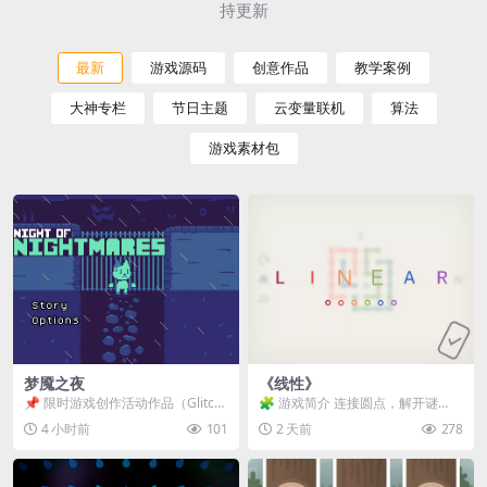
持更新
最新
游戏源码
创意作品
教学案例
大神专栏
节日主题
云变量联机
算法
游戏素材包
梦魇之夜
《线性》
📌 限时游戏创作活动作品（Glitch
🧩 游戏简介 连接圆点，解开谜
Game Jam） 📖 故事背景 怪物四...
题。 ⚠️ 重要提示 所有关卡均可通
4 小时前
101
2 天前
278
关，请确保使用...