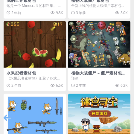
我的世界素材包
植物大战僵尸素材包
这是一个 Minecraft 的材料集。 操
全新上线的植物大战僵尸素材包，
作方法如下： 工具 → 右箭头 怪物...
内含48个精选资源，涵盖角色、场
2 年前
9.8K
3 年前
8.0K
景、音效等多样内容...
水果忍者素材包
植物大战僵尸 – 僵尸素材包
【可预览】
《水果忍者素材包》汇聚了各式鲜
预览
美诱人的水果图像与清脆悦耳的切
2 年前
6.6K
2 年前
6.2K
割音效，专为追求极致...