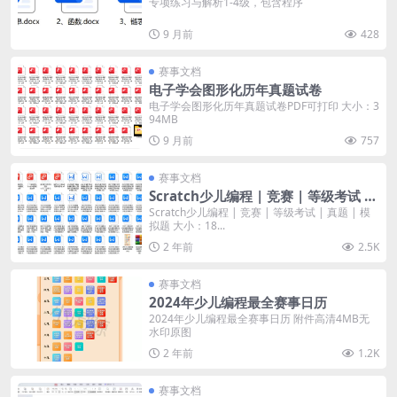
专项练习与解析1-4级，包含程序
9 月前
428
赛事文档
电子学会图形化历年真题试卷
电子学会图形化历年真题试卷PDF可打印 大小：3
94MB
9 月前
757
赛事文档
Scratch少儿编程 | 竞赛 | 等级考试 |
真题 | 模拟题
Scratch少儿编程 | 竞赛 | 等级考试 | 真题 | 模
拟题 大小：18...
2 年前
2.5K
赛事文档
2024年少儿编程最全赛事日历
2024年少儿编程最全赛事日历 附件高清4MB无
水印原图
2 年前
1.2K
赛事文档