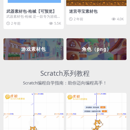
武器素材包-枪械【可预览】
迷宫寻宝素材包
武器素材包-枪械 是一款专为游戏开
2 年前
4.0K
发者和创作者设计的素材包，包含
2 年前
5.5K
多种高质量的枪械...
游戏素材包
角色（png）
Scratch系列教程
Scratch编程自学指南：助你迈向编程高手！