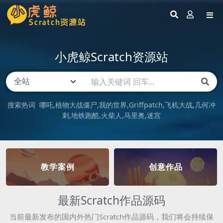
小虎鲸Scratch资源站
搜索热词
哪吒
植物大战僵尸
我的世界
Griffpatch
飞机大战
几何冲
刺
地铁跑酷
火柴人
马里奥
迷宫
教学案例
创意作品
最新Scratch作品源码
当前最新发布的国内外热门Scratch作品源码，我们将会持续保