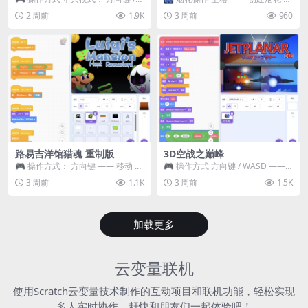
WASD —— 移动 Z / K —— 抓...
~ 3 —— 切换烟花类型 普通烟花
2 周前
1.9K
3 周前
960
嘶...
路易吉洋馆猎魂 重制版
3D空战之巅峰
🎮 操作方式： 方向键 —— 移动 &
🎮 操作方式 方向键 / WASD ——
跳跃 空格 —— 打开宝箱 将你...
移动 Z / K —— 射击 / 攻击...
3 周前
1.1K
3 周前
1.5K
加载更多
云变量联机
使用Scratch云变量技术制作的互动项目和联机功能，轻松实现
多人实时协作，赶快和朋友们一起体验吧！