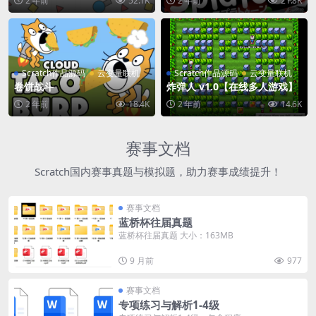
2 年前
52.1K
2 年前
21.8K
Scratch作品源码
云变量联机
Scratch作品源码
云变量联机
卷饼战斗
炸弹人 v1.0【在线多人游戏】
2 年前
18.4K
2 年前
14.6K
赛事文档
Scratch国内赛事真题与模拟题，助力赛事成绩提升！
赛事文档
蓝桥杯往届真题
蓝桥杯往届真题 大小：163MB
9 月前
977
赛事文档
专项练习与解析1-4级