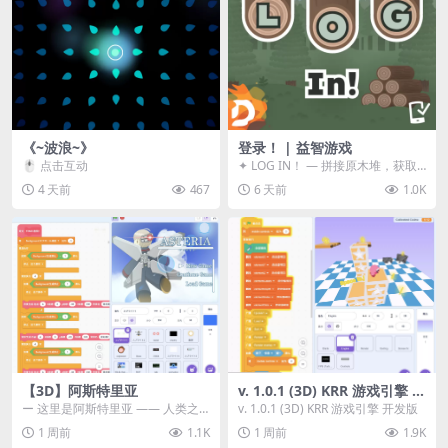
《~波浪~》
登录！ | 益智游戏
🖱️ 点击互动
✦ LOG IN！ — 拼接原木堆，获取
分数！ ᑕ☲◎ ᑕ☲◎ ᑕ☲◎ ᑕ☲◎ ...
4 天前
467
6 天前
1.0K
【3D】阿斯特里亚
v. 1.0.1 (3D) KRR 游戏引擎 开
发版
ー 这里是阿斯特里亚 —— 人类之
v. 1.0.1 (3D) KRR 游戏引擎 开发版
罪与未来希望交汇之地 📖 游戏简
1 周前
1.1K
1 周前
1.9K
介 《阿斯特里...