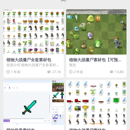
植物大战僵尸全套素材包
植物大战僵尸素材包【可预
览】
资源介绍 植物大战僵尸全套素材
预览
包，包含227个丰富多样的素材，
1 年前
27.1K
2 年前
13.8K
涵盖角色、背景、动...