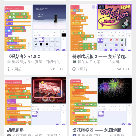
《采菇者》v1.8.2
特别试玩版 2 —— 复活节超级
卡丁车赛
📖 游戏简介 采集真菌，升级你的
🎮 操作方式 方案一： 方向键 ——
机体，并前往未知领域探索。 这是
移动 Z —— 跳跃 / 漂移 方案二： ...
2 周前
1.1K
2 周前
1.3K
一款静谧的探索冒...
胡闹厨房
烟花模拟器 —— 纯画笔版
🎮 操作方式 单人模式： 方向键 /
🎆 烟花操作 空格 —— 创建烟花 1