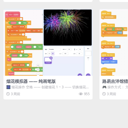
烟花模拟器 —— 纯画笔版
路易吉洋馆猎
🎆 烟花操作 空格 —— 创建烟花 1 ~ 3 —— 切换烟花类
🎮 操作方式： 
型 普通烟花 嘶...
宝箱 将你...
3 周前
955
3 周前