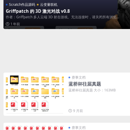
Scratch作品源码
云变量联机
Griffpatch 的 3D 激光对战 v0.8
作者：Griffpatch 多人云端 3D 射击游戏。无法连接时，请关闭所有浏览...
1 年前
赛事文档
蓝桥杯往届真题
蓝桥杯往届真题 大小：163MB
9 月前
赛事文档