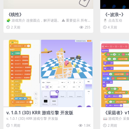
《线性》
《~波浪~》
🧩 游戏简介 连接圆点，解开谜题。 ⚠️ 重要提示 所有
🖱️ 点击互动
关卡均可通关，请确保使用...
2 天前
255
4 天前
v. 1.0.1 (3D) KRR 游戏引擎 开发版
《采菇者》v1.
v. 1.0.1 (3D) KRR 游戏引擎 开发版
📖 游戏简介 
域探索。 这是一款
1 周前
1.9K
2 周前