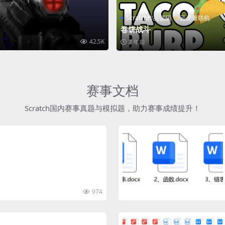
Scratch作品源码
云变量联机
卷饼战斗
42.5K
2 年前
赛事文档
Scratch国内赛事真题与模拟题，助力赛事成绩提升！
974