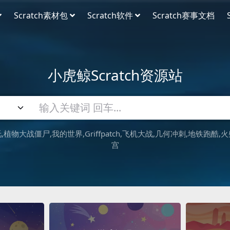
Scratch素材包
Scratch软件
Scratch赛事文档
小虎鲸Scratch资源站
吒
植物大战僵尸
我的世界
Griffpatch
飞机大战
几何冲刺
地铁跑酷
火
宫