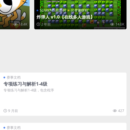
Scratch作品源码
云变量联机
炸弹人 v1.0【在线多人游戏】
18.4K
2 年前
14.6K
赛事文档
专项练习与解析1-4级
专项练习与解析1-4级，包含程序
9 月前
427
赛事文档