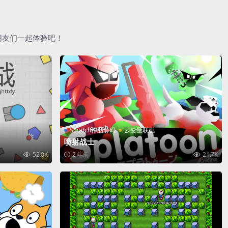
朋友们一起体验吧！
Scratch作品源码
云变量联机
喷射战士
52.0K
2 年前
21.7K