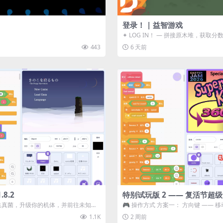
登录！ | 益智游戏
✦ LOG IN！ — 拼接原木堆，获取分
ᑕ☲◎ ᑕ☲◎ ...
443
6 天前
8.2
特别试玩版 2 —— 复活节超
采集真菌，升级你的机体，并前往未知领
🎮 操作方式 方案一： 方向键 —— 移动 
静谧的探索冒...
漂移 方案二： ...
1.1K
2 周前