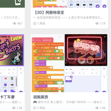
【3D】阿斯特里亚
数！ ᑕ☲◎ ᑕ☲◎
ー 这里是阿斯特里亚 —— 人类之罪与未来希望交汇之
地 📖 游戏简介 《阿斯特里...
967
1 周前
1.1K
级卡丁车赛
胡闹厨房
Z —— 跳跃 /
🎮 操作方式 单人模式： 方向键 / WASD —— 移动 Z /
K —— 抓...
1.3K
2 周前
1.9K