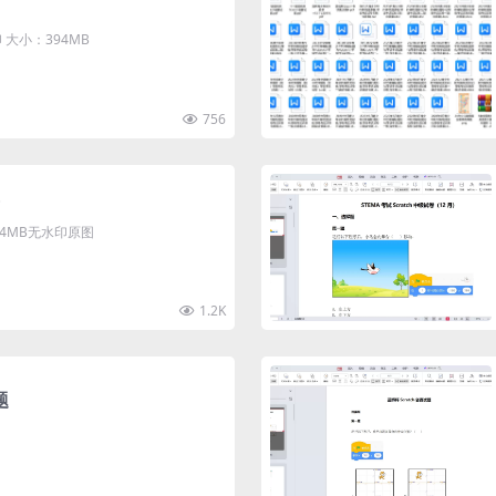
大小：394MB
756
清4MB无水印原图
1.2K
题