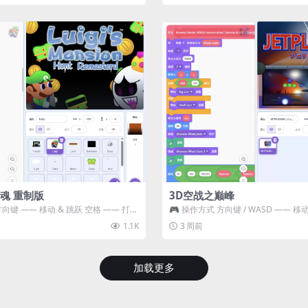
魂 重制版
3D空战之巅峰
方向键 —— 移动 & 跳跃 空格 —— 打开
🎮 操作方式 方向键 / WASD —— 移动 Z
攻击...
1.1K
3 周前
加载更多