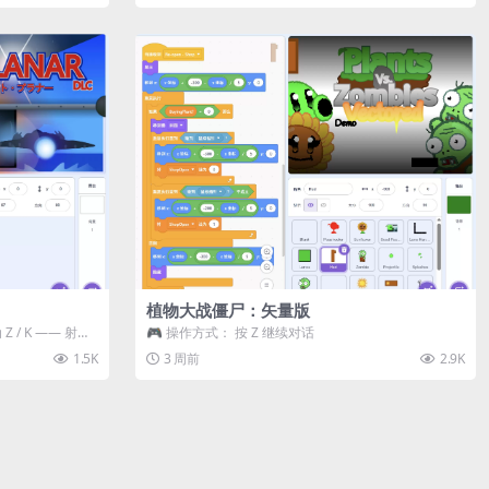
植物大战僵尸：矢量版
 / K —— 射击 /
🎮 操作方式： 按 Z 继续对话
1.5K
3 周前
2.9K