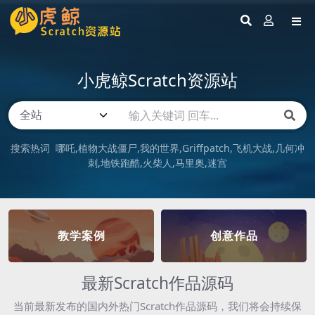
小虎鲸Scratch资源站
搜索热词
哪吒
植物大战僵尸
我的世界
Griffpatch
飞机大战
几何冲
刺
地铁跑酷
火柴人
马里奥
迷宫
教学案例
创意作品
最新Scratch作品源码
当前最新发布的国内外热门Scratch作品源码，我们将会持续保