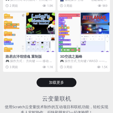
WASD —— 移动 Z / K —— 抓...
~ 3 —— 切换烟花类型 普通烟花
2 周前
1.9K
3 周前
969
嘶...
路易吉洋馆猎魂 重制版
3D空战之巅峰
🎮 操作方式： 方向键 —— 移动 &
🎮 操作方式 方向键 / WASD ——
跳跃 空格 —— 打开宝箱 将你...
移动 Z / K —— 射击 / 攻击...
3 周前
1.1K
3 周前
1.5K
加载更多
云变量联机
使用Scratch云变量技术制作的互动项目和联机功能，轻松实现
多人实时协作，赶快和朋友们一起体验吧！