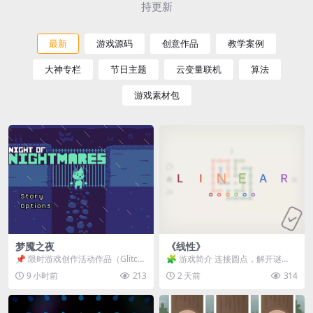
持更新
最新
游戏源码
创意作品
教学案例
大神专栏
节日主题
云变量联机
算法
游戏素材包
梦魇之夜
《线性》
📌 限时游戏创作活动作品（Glitch
🧩 游戏简介 连接圆点，解开谜
Game Jam） 📖 故事背景 怪物四...
题。 ⚠️ 重要提示 所有关卡均可通
9 小时前
213
2 天前
314
关，请确保使用...