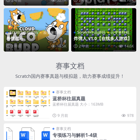
2 年前
52.1K
2 年前
21.8K
Scratch作品源码
云变量联机
Scratch作品源码
云变量联机
卷饼战斗
炸弹人 v1.0【在线多人游戏】
2 年前
18.5K
2 年前
14.6K
赛事文档
Scratch国内赛事真题与模拟题，助力赛事成绩提升！
赛事文档
蓝桥杯往届真题
蓝桥杯往届真题 大小：163MB
9 月前
978
赛事文档
专项练习与解析1-4级