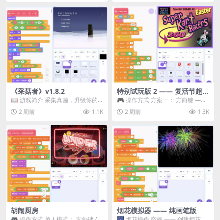
《采菇者》v1.8.2
特别试玩版 2 —— 复活节超级
卡丁车赛
📖 游戏简介 采集真菌，升级你的
🎮 操作方式 方案一： 方向键 ——
机体，并前往未知领域探索。 这是
移动 Z —— 跳跃 / 漂移 方案二： ...
2 周前
1.1K
2 周前
1.3K
一款静谧的探索冒...
胡闹厨房
烟花模拟器 —— 纯画笔版
🎮 操作方式 单人模式： 方向键 /
🎆 烟花操作 空格 —— 创建烟花 1