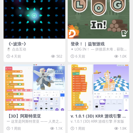
《~波浪~》
登录！ | 益智游戏
🖱️ 点击互动
✦ LOG IN！ — 拼接原木堆，获取
分数！ ᑕ☲◎ ᑕ☲◎ ᑕ☲◎ ᑕ☲◎ ...
4 天前
502
6 天前
1.0K
【3D】阿斯特里亚
v. 1.0.1 (3D) KRR 游戏引擎 开
发版
ー 这里是阿斯特里亚 —— 人类之
v. 1.0.1 (3D) KRR 游戏引擎 开发版
罪与未来希望交汇之地 📖 游戏简
1 周前
1.1K
1 周前
1.9K
介 《阿斯特里...