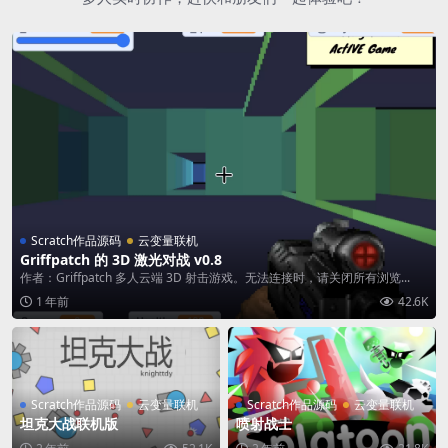
Scratch作品源码
云变量联机
Griffpatch 的 3D 激光对战 v0.8
作者：Griffpatch 多人云端 3D 射击游戏。无法连接时，请关闭所有浏览...
1 年前
42.6K
Scratch作品源码
云变量联机
Scratch作品源码
云变量联机
坦克大战联机版
喷射战士