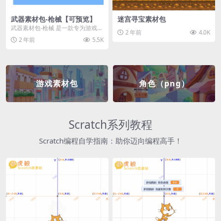
武器素材包-枪械【可预览】
迷宫寻宝素材包
武器素材包-枪械 是一款专为游戏开
2 年前
4.0K
发者和创作者设计的素材包，包含
2 年前
5.5K
多种高质量的枪械...
游戏素材包
角色（png）
Scratch系列教程
Scratch编程自学指南：助你迈向编程高手！