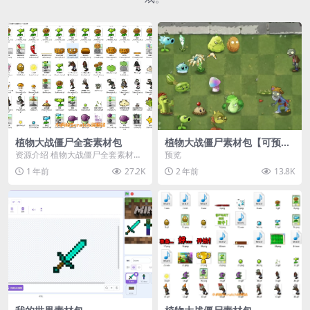
植物大战僵尸全套素材包
植物大战僵尸素材包【可预
览】
资源介绍 植物大战僵尸全套素材
预览
包，包含227个丰富多样的素材，
1 年前
27.2K
2 年前
13.8K
涵盖角色、背景、动...