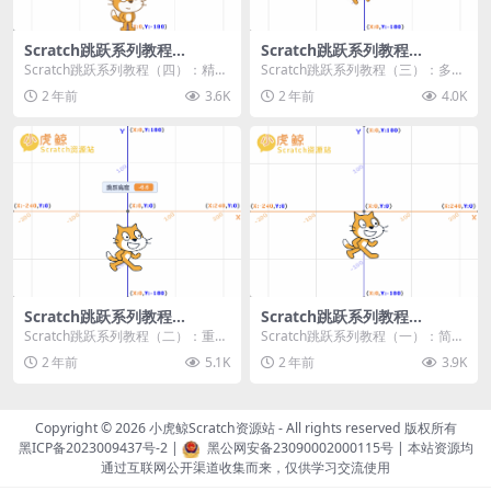
Scratch跳跃系列教程
Scratch跳跃系列教程
（四）：精准着陆
（三）：多段跳跃
Scratch跳跃系列教程（四）：精准
Scratch跳跃系列教程（三）：多段
着陆 作者：小虎鲸Scratch资源站
跳跃 作者：小虎鲸Scratch资源站
2 年前
3.6K
2 年前
4.0K
...
连...
Scratch跳跃系列教程
Scratch跳跃系列教程
（二）：重力跳跃
（一）：简单跳跃
Scratch跳跃系列教程（二）：重力
Scratch跳跃系列教程（一）：简单
跳跃 作者：小虎鲸Scratch资源站
跳跃 作者：小虎鲸Scratch资源站
2 年前
5.1K
2 年前
3.9K
按...
按...
Copyright © 2026
小虎鲸Scratch资源站
- All rights reserved 版权所有
黑ICP备2023009437号-2
|
黑公网安备23090002000115号
| 本站资源均
通过互联网公开渠道收集而来，仅供学习交流使用