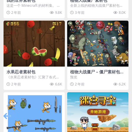
我的世界素材包
植物大战僵尸素材包
这是一个 Minecraft 的材料集。 操
全新上线的植物大战僵尸素材包，
作方法如下： 工具 → 右箭头 怪物...
内含48个精选资源，涵盖角色、场
2 年前
9.8K
3 年前
8.0K
景、音效等多样内容...
水果忍者素材包
植物大战僵尸 – 僵尸素材包
【可预览】
《水果忍者素材包》汇聚了各式鲜
预览
美诱人的水果图像与清脆悦耳的切
2 年前
6.6K
2 年前
6.2K
割音效，专为追求极致...