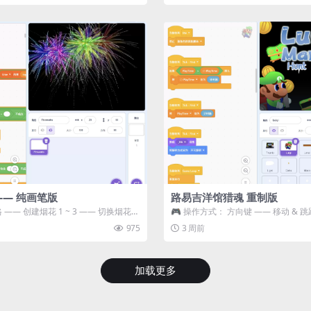
—— 纯画笔版
路易吉洋馆猎魂 重制版
 —— 创建烟花 1 ~ 3 —— 切换烟花类
🎮 操作方式： 方向键 —— 移动 & 跳
宝箱 将你...
975
3 周前
加载更多