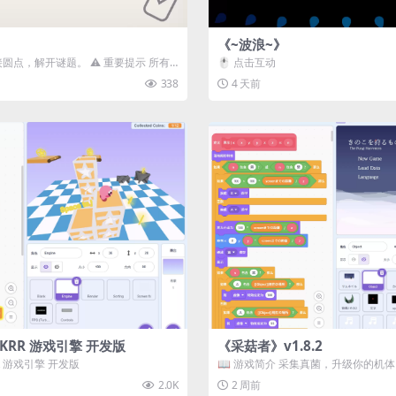
《~波浪~》
接圆点，解开谜题。 ⚠️ 重要提示 所有
🖱️ 点击互动
确保使用...
338
4 天前
3D) KRR 游戏引擎 开发版
《采菇者》v1.8.2
 KRR 游戏引擎 开发版
📖 游戏简介 采集真菌，升级你的机
域探索。 这是一款静谧的探索冒...
2.0K
2 周前