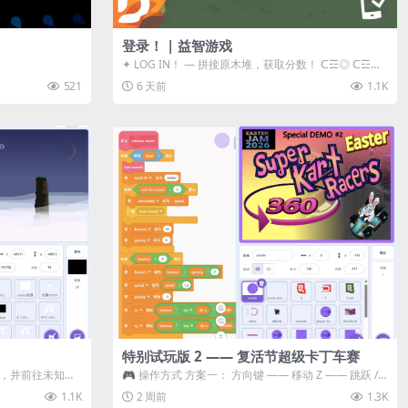
登录！ | 益智游戏
✦ LOG IN！ — 拼接原木堆，获取分数！ ᑕ☲◎ ᑕ☲◎
ᑕ☲◎ ᑕ☲◎ ...
521
6 天前
1.1K
特别试玩版 2 —— 复活节超级卡丁车赛
体，并前往未知领
🎮 操作方式 方案一： 方向键 —— 移动 Z —— 跳跃 /
漂移 方案二： ...
1.1K
2 周前
1.3K