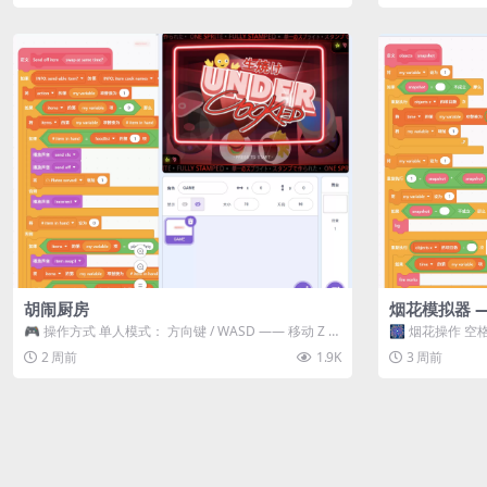
胡闹厨房
烟花模拟器 
🎮 操作方式 单人模式： 方向键 / WASD —— 移动 Z /
🎆 烟花操作 空格
K —— 抓...
型 普通烟花 嘶...
2 周前
1.9K
3 周前