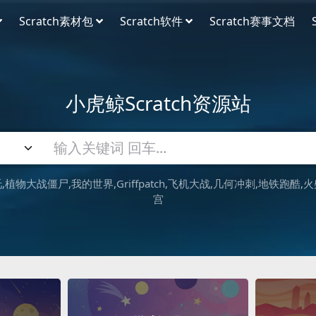
Scratch素材包
Scratch软件
Scratch赛事文档
小虎鲸Scratch资源站
吒
植物大战僵尸
我的世界
Griffpatch
飞机大战
几何冲刺
地铁跑酷
火
宫