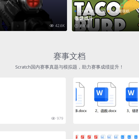
Scratch作品源码
云变量联机
卷饼战斗
42.6K
2 年前
赛事文档
Scratch国内赛事真题与模拟题，助力赛事成绩提升！
979