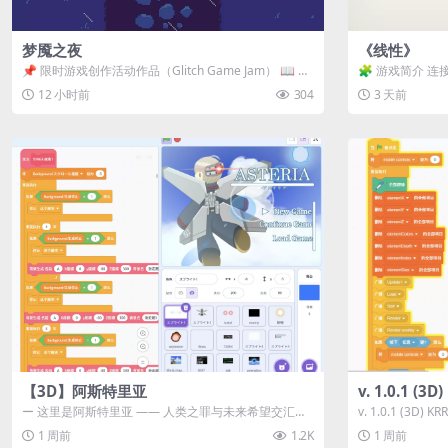
梦魇之夜
《线性》
📌 限时游戏创作活动作品（Glitch Game Jam） 📖 故
🧩 游戏简介 连
事背景 怪物四...
关卡均可通关，请
12 小时前
304
3 天前
【3D】阿斯特里亚
v. 1.0.1 (
ー 这里是阿斯特里亚 —— 人类之罪与未来希望交汇之
v. 1.0.1 (3D)
地 📖 游戏简介 《阿斯特里...
1 周前
1.2K
1 周前