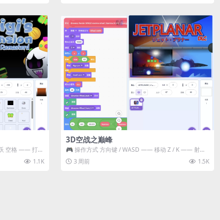
3D空战之巅峰
跃 空格 —— 打开
🎮 操作方式 方向键 / WASD —— 移动 Z / K —— 射击 /
攻击...
1.1K
3 周前
1.5K