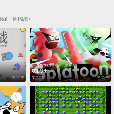
朋友们一起体验吧！
Scratch作品源码
云变量联机
喷射战士
52.2K
2 年前
21.8K