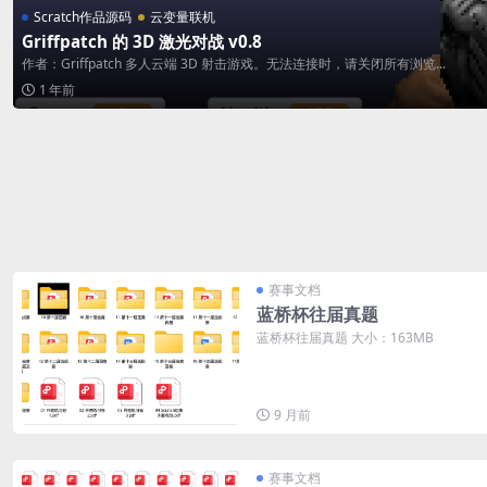
Scratch作品源码
云变量联机
Griffpatch 的 3D 激光对战 v0.8
作者：Griffpatch 多人云端 3D 射击游戏。无法连接时，请关闭所有浏览...
1 年前
赛事文档
蓝桥杯往届真题
蓝桥杯往届真题 大小：163MB
9 月前
赛事文档