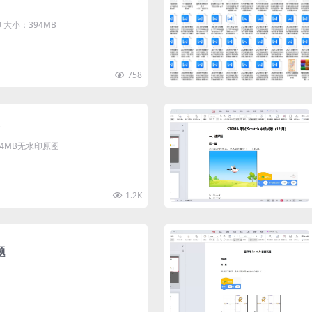
大小：394MB
758
清4MB无水印原图
1.2K
题