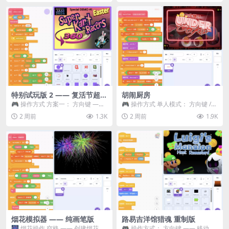
特别试玩版 2 —— 复活节超级
胡闹厨房
卡丁车赛
🎮 操作方式 方案一： 方向键 ——
🎮 操作方式 单人模式： 方向键 /
移动 Z —— 跳跃 / 漂移 方案二： ...
WASD —— 移动 Z / K —— 抓...
2 周前
1.3K
2 周前
1.9K
烟花模拟器 —— 纯画笔版
路易吉洋馆猎魂 重制版
🎆 烟花操作 空格 —— 创建烟花 1
🎮 操作方式： 方向键 —— 移动 &