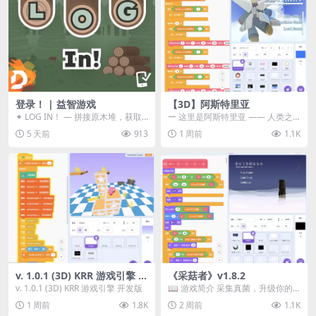
登录！ | 益智游戏
【3D】阿斯特里亚
✦ LOG IN！ — 拼接原木堆，获取
ー 这里是阿斯特里亚 —— 人类之
分数！ ᑕ☲◎ ᑕ☲◎ ᑕ☲◎ ᑕ☲◎ ...
罪与未来希望交汇之地 📖 游戏简
5 天前
913
1 周前
1.1K
介 《阿斯特里...
v. 1.0.1 (3D) KRR 游戏引擎 开
《采菇者》v1.8.2
发版
v. 1.0.1 (3D) KRR 游戏引擎 开发版
📖 游戏简介 采集真菌，升级你的
机体，并前往未知领域探索。 这是
1 周前
1.8K
2 周前
1.1K
一款静谧的探索冒...