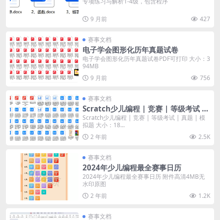
专项练习与解析1-4级，包含程序
9 月前
427
赛事文档
电子学会图形化历年真题试卷
电子学会图形化历年真题试卷PDF可打印 大小：3
94MB
9 月前
756
赛事文档
Scratch少儿编程 | 竞赛 | 等级考试 |
真题 | 模拟题
Scratch少儿编程 | 竞赛 | 等级考试 | 真题 | 模
拟题 大小：18...
2 年前
2.5K
赛事文档
2024年少儿编程最全赛事日历
2024年少儿编程最全赛事日历 附件高清4MB无
水印原图
2 年前
1.2K
赛事文档