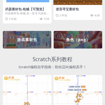
武器素材包-枪械【可预览】
迷宫寻宝素材包
武器素材包-枪械 是一款专为游戏开
2 年前
4.0K
发者和创作者设计的素材包，包含
2 年前
5.5K
多种高质量的枪械...
游戏素材包
角色（png）
Scratch系列教程
Scratch编程自学指南：助你迈向编程高手！