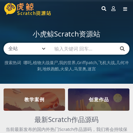
小虎鲸Scratch资源站
搜索热词
哪吒
植物大战僵尸
我的世界
Griffpatch
飞机大战
几何冲
刺
地铁跑酷
火柴人
马里奥
迷宫
教学案例
创意作品
最新Scratch作品源码
当前最新发布的国内外热门Scratch作品源码，我们将会持续保