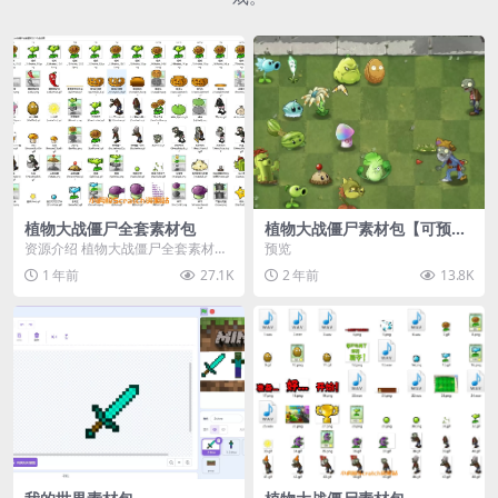
植物大战僵尸全套素材包
植物大战僵尸素材包【可预
览】
资源介绍 植物大战僵尸全套素材
预览
包，包含227个丰富多样的素材，
1 年前
27.1K
2 年前
13.8K
涵盖角色、背景、动...