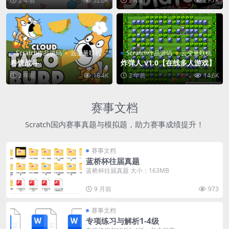
2 年前
52.0K
2 年前
21.7K
Scratch作品源码
云变量联机
Scratch作品源码
云变量联机
卷饼战斗
炸弹人 v1.0【在线多人游戏】
2 年前
18.4K
2 年前
14.6K
赛事文档
Scratch国内赛事真题与模拟题，助力赛事成绩提升！
赛事文档
蓝桥杯往届真题
蓝桥杯往届真题 大小：163MB
9 月前
973
赛事文档
专项练习与解析1-4级