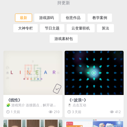
持更新
最新
游戏源码
创意作品
教学案例
大神专栏
节日主题
云变量联机
算法
游戏素材包
《线性》
《~波浪~》
🧩 游戏简介 连接圆点，解开谜
🖱️ 点击互动
题。 ⚠️ 重要提示 所有关卡均可通
1 天前
210
3 天前
412
关，请确保使用...