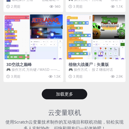
~ 3 —— 切换烟花类型 普通烟花
跳跃 空格 —— 打开宝箱 将你...
2 周前
940
3 周前
1.1K
嘶...
3D空战之巅峰
植物大战僵尸：矢量版
🎮 操作方式 方向键 / WASD ——
🎮 操作方式： 按 Z 继续对话
移动 Z / K —— 射击 / 攻击...
3 周前
1.5K
3 周前
2.9K
加载更多
云变量联机
使用Scratch云变量技术制作的互动项目和联机功能，轻松实现
多人实时协作，赶快和朋友们一起体验吧！