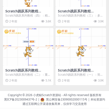
Scratch跳跃系列教程
Scratch跳跃系列教程
（四）：精准着陆
（三）：多段跳跃
Scratch跳跃系列教程（四）：精准
Scratch跳跃系列教程（三）：多段
着陆 作者：小虎鲸Scratch资源站
跳跃 作者：小虎鲸Scratch资源站
2 年前
3.6K
2 年前
3.9K
...
连...
Scratch跳跃系列教程
Scratch跳跃系列教程
（二）：重力跳跃
（一）：简单跳跃
Scratch跳跃系列教程（二）：重力
Scratch跳跃系列教程（一）：简单
跳跃 作者：小虎鲸Scratch资源站
跳跃 作者：小虎鲸Scratch资源站
2 年前
5.1K
2 年前
3.9K
按...
按...
Copyright © 2026
小虎鲸Scratch资源站
- All rights reserved 版权所有
黑ICP备2023009437号-2
|
黑公网安备23090002000115号
| 本站资源均
通过互联网公开渠道收集而来，仅供学习交流使用