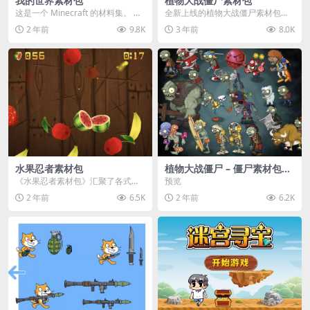
我的世界素材包
植物大战僵尸素材包
这是一个 Minecraft 的材料集。 操
全新上线的植物大战僵尸素材包，
作方法如下： 工具 → 右箭头 怪物...
内含48个精选资源，涵盖角色、场
2 年前
9.8K
3 年前
8.0K
景、音效等多样内容...
水果忍者素材包
植物大战僵尸 – 僵尸素材包
【可预览】
《水果忍者素材包》汇聚了各式鲜
预览
美诱人的水果图像与清脆悦耳的切
2 年前
6.5K
2 年前
6.2K
割音效，专为追求极致...