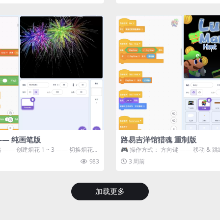
—— 纯画笔版
路易吉洋馆猎魂 重制版
 —— 创建烟花 1 ~ 3 —— 切换烟花类
🎮 操作方式： 方向键 —— 移动 & 跳
宝箱 将你...
983
3 周前
加载更多