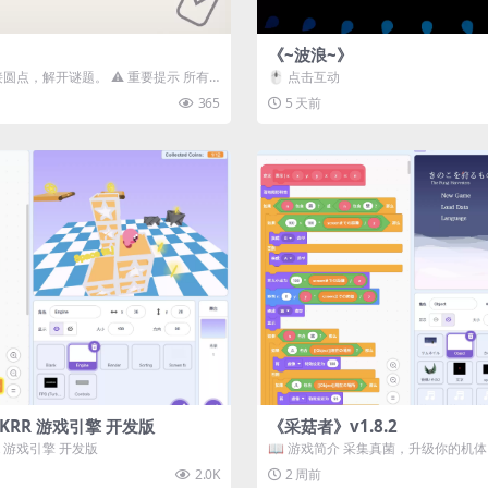
《~波浪~》
接圆点，解开谜题。 ⚠️ 重要提示 所有
🖱️ 点击互动
确保使用...
365
5 天前
3D) KRR 游戏引擎 开发版
《采菇者》v1.8.2
 KRR 游戏引擎 开发版
📖 游戏简介 采集真菌，升级你的机
域探索。 这是一款静谧的探索冒...
2.0K
2 周前