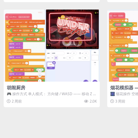
胡闹厨房
烟花模拟器 
🎮 操作方式 单人模式： 方向键 / WASD —— 移动 Z /
🎆 烟花操作 空格
K —— 抓...
型 普通烟花 嘶...
2 周前
2.0K
3 周前