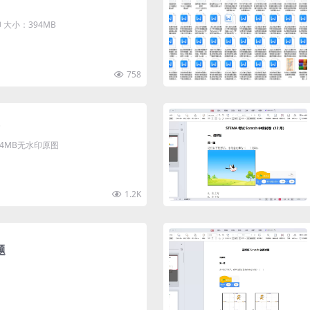
大小：394MB
758
清4MB无水印原图
1.2K
题