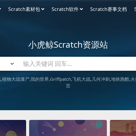
Scratch素材包
Scratch软件
Scratch赛事文档
小虎鲸Scratch资源站
吒
植物大战僵尸
我的世界
Griffpatch
飞机大战
几何冲刺
地铁跑酷
火
宫