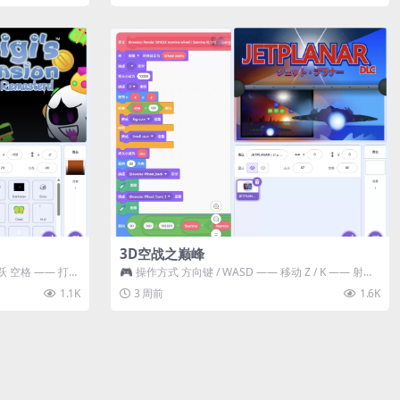
3D空战之巅峰
跃 空格 —— 打开
🎮 操作方式 方向键 / WASD —— 移动 Z / K —— 射击 /
攻击...
1.1K
3 周前
1.6K