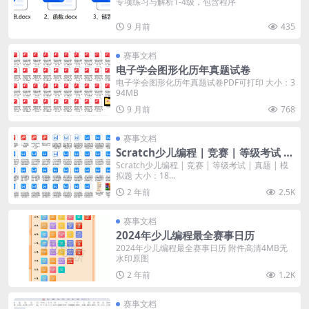
专项练习与解析1-4级，包含程序
9 月前
435
赛事文档
电子学会图形化历年真题试卷
电子学会图形化历年真题试卷PDF可打印 大小：3
94MB
9 月前
768
赛事文档
Scratch少儿编程 | 竞赛 | 等级考试 |
真题 | 模拟题
Scratch少儿编程 | 竞赛 | 等级考试 | 真题 | 模
拟题 大小：18...
2 年前
2.5K
赛事文档
2024年少儿编程最全赛事日历
2024年少儿编程最全赛事日历 附件高清4MB无
水印原图
2 年前
1.2K
赛事文档