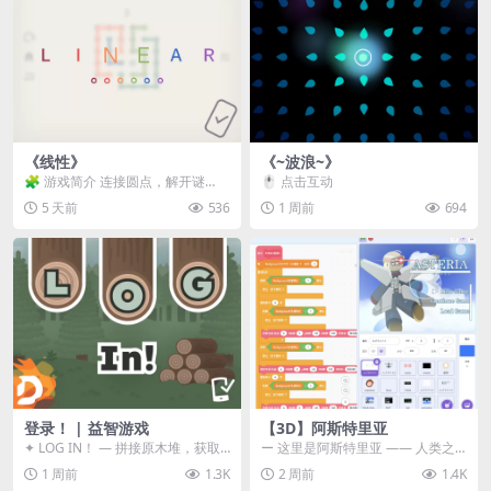
《线性》
《~波浪~》
🧩 游戏简介 连接圆点，解开谜
🖱️ 点击互动
题。 ⚠️ 重要提示 所有关卡均可通
5 天前
536
1 周前
694
关，请确保使用...
登录！ | 益智游戏
【3D】阿斯特里亚
✦ LOG IN！ — 拼接原木堆，获取
ー 这里是阿斯特里亚 —— 人类之
分数！ ᑕ☲◎ ᑕ☲◎ ᑕ☲◎ ᑕ☲◎ ...
罪与未来希望交汇之地 📖 游戏简
1 周前
1.3K
2 周前
1.4K
介 《阿斯特里...