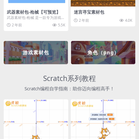
武器素材包-枪械【可预览】
迷宫寻宝素材包
武器素材包-枪械 是一款专为游戏开
2 年前
4.0K
发者和创作者设计的素材包，包含
2 年前
5.5K
多种高质量的枪械...
游戏素材包
角色（png）
Scratch系列教程
Scratch编程自学指南：助你迈向编程高手！