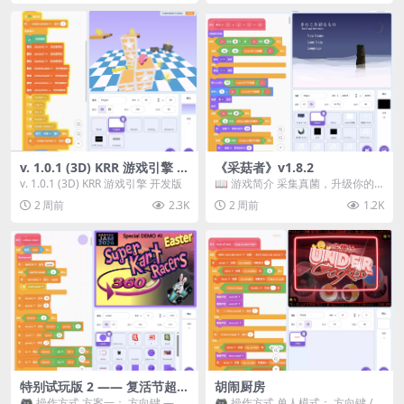
v. 1.0.1 (3D) KRR 游戏引擎 开
《采菇者》v1.8.2
发版
v. 1.0.1 (3D) KRR 游戏引擎 开发版
📖 游戏简介 采集真菌，升级你的
机体，并前往未知领域探索。 这是
2 周前
2.3K
2 周前
1.2K
一款静谧的探索冒...
特别试玩版 2 —— 复活节超级
胡闹厨房
卡丁车赛
🎮 操作方式 方案一： 方向键 ——
🎮 操作方式 单人模式： 方向键 /