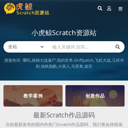
小虎鲸Scratch资源站
搜索热词
哪吒
植物大战僵尸
我的世界
Griffpatch
飞机大战
几何冲
刺
地铁跑酷
火柴人
马里奥
迷宫
教学案例
创意作品
最新Scratch作品源码
当前最新发布的国内外热门Scratch作品源码，我们将会持续保