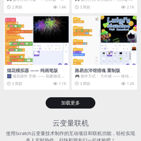
移动 Z —— 跳跃 / 漂移 方案二： ...
WASD —— 移动 Z / K —— 抓...
2 周前
1.4K
3 周前
2.1K
烟花模拟器 —— 纯画笔版
路易吉洋馆猎魂 重制版
🎆 烟花操作 空格 —— 创建烟花 1
🎮 操作方式： 方向键 —— 移动 &
~ 3 —— 切换烟花类型 普通烟花
跳跃 空格 —— 打开宝箱 将你...
3 周前
1.1K
3 周前
1.2K
嘶...
加载更多
云变量联机
使用Scratch云变量技术制作的互动项目和联机功能，轻松实现
多人实时协作，赶快和朋友们一起体验吧！