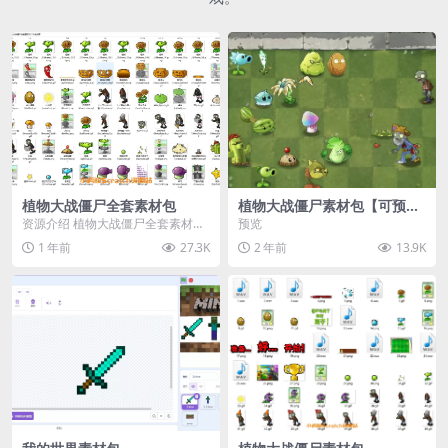
植物大战僵尸全套素材包
植物大战僵尸素材包【可预
览】
资源介绍 植物大战僵尸全套素材
预览
包，包含227个丰富多样的素材，
1 年前
27.3K
2 年前
13.9K
涵盖角色、背景、动...