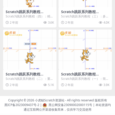
Scratch跳跃系列教程
Scratch跳跃系列教程
（四）：精准着陆
（三）：多段跳跃
Scratch跳跃系列教程（四）：精准
Scratch跳跃系列教程（三）：多段
着陆 作者：小虎鲸Scratch资源站
跳跃 作者：小虎鲸Scratch资源站
2 年前
3.6K
2 年前
4.0K
...
连...
Scratch跳跃系列教程
Scratch跳跃系列教程
（二）：重力跳跃
（一）：简单跳跃
Scratch跳跃系列教程（二）：重力
Scratch跳跃系列教程（一）：简单
跳跃 作者：小虎鲸Scratch资源站
跳跃 作者：小虎鲸Scratch资源站
2 年前
5.1K
2 年前
3.9K
按...
按...
Copyright © 2026
小虎鲸Scratch资源站
- All rights reserved 版权所有
黑ICP备2023009437号-2
|
黑公网安备23090002000115号
| 本站资源均
通过互联网公开渠道收集而来，仅供学习交流使用