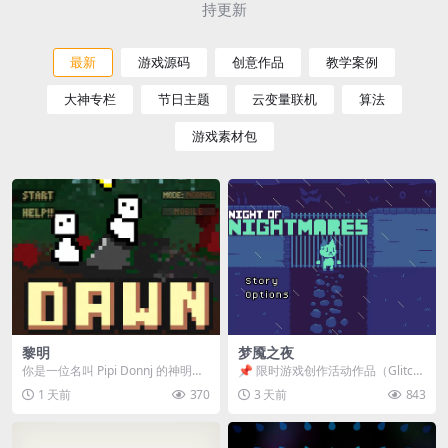
持更新
最新
游戏源码
创意作品
教学案例
大神专栏
节日主题
云变量联机
算法
游戏素材包
黎明
梦魇之夜
你是一位名叫 Pipi Donnj 的神明。
📌 限时游戏创作活动作品（Glitch
你的任务是保护一群白色小人。 点
Game Jam） 📖 故事背景 怪物四...
1 天前
370
3 天前
843
击...