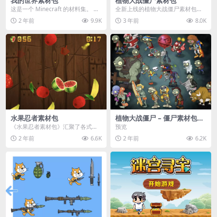
我的世界素材包
植物大战僵尸素材包
这是一个 Minecraft 的材料集。 操
全新上线的植物大战僵尸素材包，
作方法如下： 工具 → 右箭头 怪物...
内含48个精选资源，涵盖角色、场
2 年前
9.9K
3 年前
8.0K
景、音效等多样内容...
水果忍者素材包
植物大战僵尸 – 僵尸素材包
【可预览】
《水果忍者素材包》汇聚了各式鲜
预览
美诱人的水果图像与清脆悦耳的切
2 年前
6.6K
2 年前
6.2K
割音效，专为追求极致...