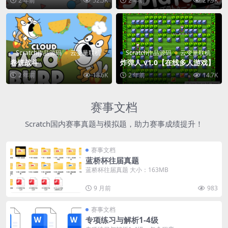
2 年前
52.5K
2 年前
21.9K
Scratch作品源码
云变量联机
Scratch作品源码
云变量联机
卷饼战斗
炸弹人 v1.0【在线多人游戏】
2 年前
18.6K
2 年前
14.7K
赛事文档
Scratch国内赛事真题与模拟题，助力赛事成绩提升！
赛事文档
蓝桥杯往届真题
蓝桥杯往届真题 大小：163MB
9 月前
983
赛事文档
专项练习与解析1-4级