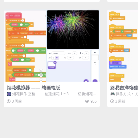
烟花模拟器 —— 纯画笔版
路易吉洋馆猎
🎆 烟花操作 空格 —— 创建烟花 1 ~ 3 —— 切换烟花类
🎮 操作方式： 
型 普通烟花 嘶...
宝箱 将你...
3 周前
955
3 周前