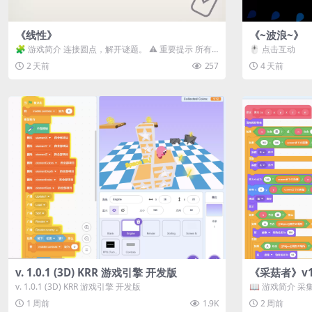
《线性》
《~波浪~》
🧩 游戏简介 连接圆点，解开谜题。 ⚠️ 重要提示 所有
🖱️ 点击互动
关卡均可通关，请确保使用...
2 天前
257
4 天前
v. 1.0.1 (3D) KRR 游戏引擎 开发版
《采菇者》v1.
v. 1.0.1 (3D) KRR 游戏引擎 开发版
📖 游戏简介 
域探索。 这是一款
1 周前
1.9K
2 周前