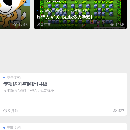
Scratch作品源码
云变量联机
炸弹人 v1.0【在线多人游戏】
18.4K
2 年前
14.6K
赛事文档
专项练习与解析1-4级
专项练习与解析1-4级，包含程序
9 月前
427
赛事文档