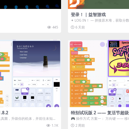
登录！ | 益智游戏
✦ LOG IN！ — 拼接原木堆，获取分
ᑕ☲◎ ᑕ☲◎ ...
445
6 天前
8.2
特别试玩版 2 —— 复活节超
采集真菌，升级你的机体，并前往未知领
🎮 操作方式 方案一： 方向键 —— 移动 
静谧的探索冒...
漂移 方案二： ...
1.1K
2 周前