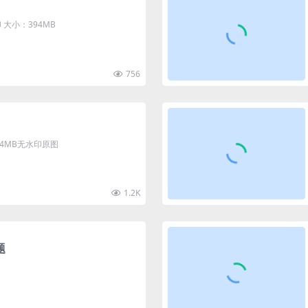
大小：394MB
756
清4MB无水印原图
1.2K
题