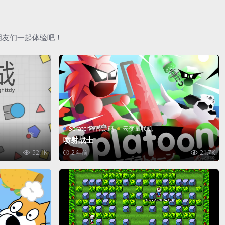
朋友们一起体验吧！
Scratch作品源码
云变量联机
喷射战士
52.1K
2 年前
21.7K