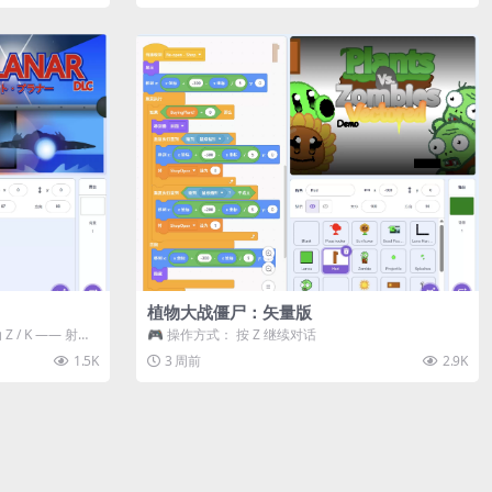
植物大战僵尸：矢量版
 / K —— 射击 /
🎮 操作方式： 按 Z 继续对话
1.5K
3 周前
2.9K