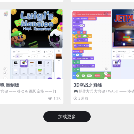
魂 重制版
3D空战之巅峰
方向键 —— 移动 & 跳跃 空格 —— 打开
🎮 操作方式 方向键 / WASD —— 移动 Z
攻击...
1.1K
3 周前
加载更多