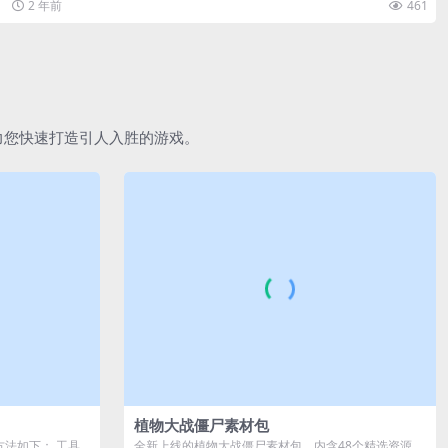
2 年前
461
助力您快速打造引人入胜的游戏。
植物大战僵尸素材包
作方法如下： 工具
全新上线的植物大战僵尸素材包，内含48个精选资源，