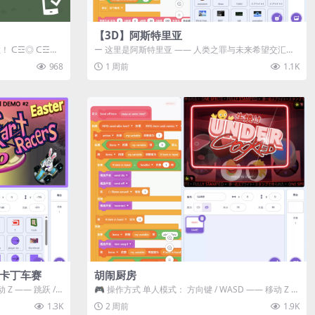
【3D】阿斯特里亚
数！ ᑕ☲◎ ᑕ☲◎
ー 这里是阿斯特里亚 —— 人类之罪与未来希望交汇之
地 📖 游戏简介 《阿斯特里...
968
1 周前
1.1K
级卡丁车赛
胡闹厨房
Z —— 跳跃 /
🎮 操作方式 单人模式： 方向键 / WASD —— 移动 Z /
K —— 抓...
1.3K
2 周前
1.9K