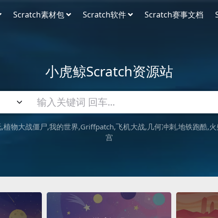
Scratch素材包
Scratch软件
Scratch赛事文档
小虎鲸Scratch资源站
吒
植物大战僵尸
我的世界
Griffpatch
飞机大战
几何冲刺
地铁跑酷
火
宫