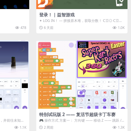
登录！ | 益智游戏
✦ LOG IN！ — 拼接原木堆，获取分数！ ᑕ☲◎ ᑕ☲◎
ᑕ☲◎ ᑕ☲◎ ...
478
6 天前
1.0K
特别试玩版 2 —— 复活节超级卡丁车赛
体，并前往未知领
🎮 操作方式 方案一： 方向键 —— 移动 Z —— 跳跃 /
漂移 方案二： ...
1.1K
2 周前
1.3K