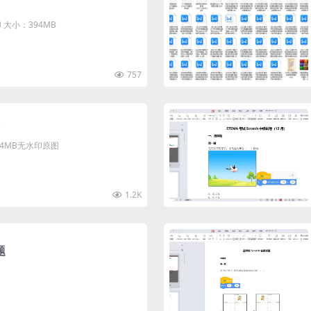
大小：394MB
757
清4MB无水印原图
1.2K
题