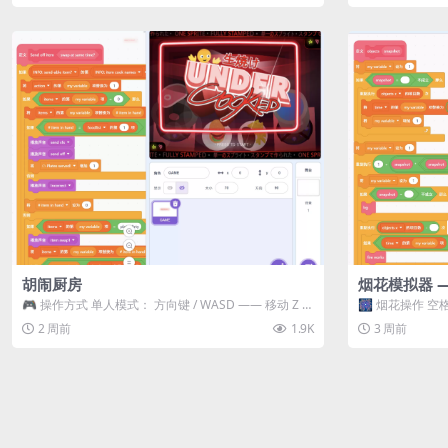
胡闹厨房
烟花模拟器 
🎮 操作方式 单人模式： 方向键 / WASD —— 移动 Z /
🎆 烟花操作 空格
K —— 抓...
型 普通烟花 嘶...
2 周前
1.9K
3 周前