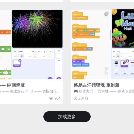
—— 纯画笔版
路易吉洋馆猎魂 重制版
 —— 创建烟花 1 ~ 3 —— 切换烟花类
🎮 操作方式： 方向键 —— 移动 & 跳
宝箱 将你...
964
3 周前
加载更多