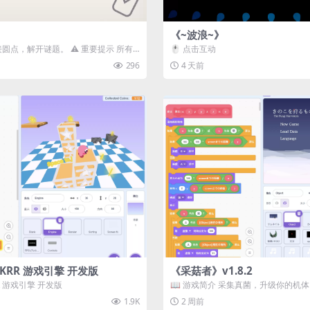
《~波浪~》
接圆点，解开谜题。 ⚠️ 重要提示 所有
🖱️ 点击互动
确保使用...
296
4 天前
3D) KRR 游戏引擎 开发版
《采菇者》v1.8.2
 KRR 游戏引擎 开发版
📖 游戏简介 采集真菌，升级你的机
域探索。 这是一款静谧的探索冒...
1.9K
2 周前