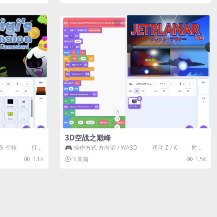
3D空战之巅峰
跃 空格 —— 打开
🎮 操作方式 方向键 / WASD —— 移动 Z / K —— 射击 /
攻击...
1.1K
3 周前
1.5K