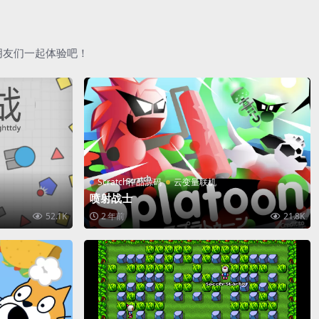
朋友们一起体验吧！
Scratch作品源码
云变量联机
喷射战士
52.1K
2 年前
21.8K