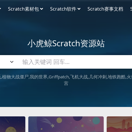
Scratch素材包
Scratch软件
Scratch赛事文档
小虎鲸Scratch资源站
吒
植物大战僵尸
我的世界
Griffpatch
飞机大战
几何冲刺
地铁跑酷
火
宫