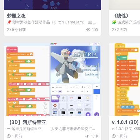
梦魇之夜
《线性》
📌 限时游戏创作活动作品（Glitch Game Jam） 📖 故
🧩 游戏简介 连
事背景 怪物四...
关卡均可通关，请
6 小时前
155
2 天前
【3D】阿斯特里亚
v. 1.0.1 (
ー 这里是阿斯特里亚 —— 人类之罪与未来希望交汇之
v. 1.0.1 (3D)
地 📖 游戏简介 《阿斯特里...
1 周前
1.1K
1 周前