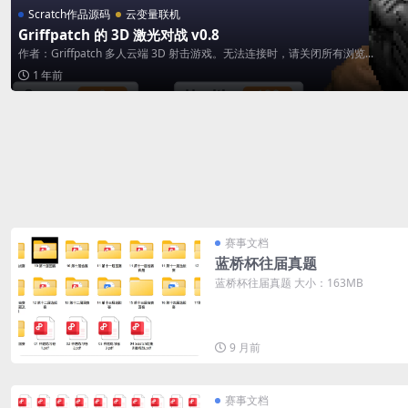
Scratch作品源码
云变量联机
Griffpatch 的 3D 激光对战 v0.8
作者：Griffpatch 多人云端 3D 射击游戏。无法连接时，请关闭所有浏览...
1 年前
赛事文档
蓝桥杯往届真题
蓝桥杯往届真题 大小：163MB
9 月前
赛事文档