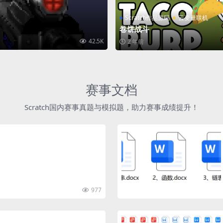
Scratch作品源码
云变量联机
卷饼战斗
42.5K
2 年前
赛事文档
Scratch国内赛事真题与模拟题，助力赛事成绩提升！
977