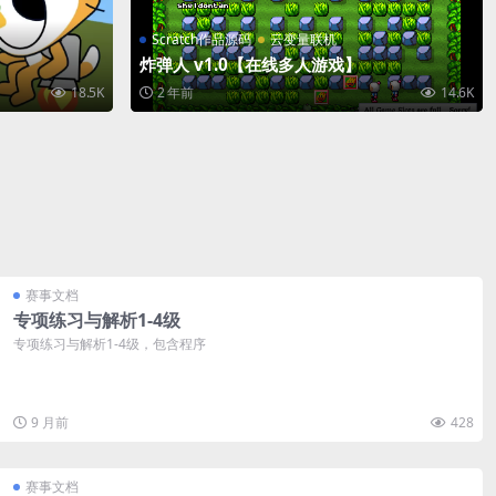
Scratch作品源码
云变量联机
炸弹人 v1.0【在线多人游戏】
18.5K
2 年前
14.6K
赛事文档
专项练习与解析1-4级
专项练习与解析1-4级，包含程序
9 月前
428
赛事文档