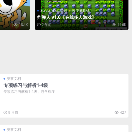
Scratch作品源码
云变量联机
炸弹人 v1.0【在线多人游戏】
18.4K
2 年前
14.6K
赛事文档
专项练习与解析1-4级
专项练习与解析1-4级，包含程序
9 月前
427
赛事文档