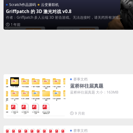
Scratch作品源码
云变量联机
Griffpatch 的 3D 激光对战 v0.8
作者：Griffpatch 多人云端 3D 射击游戏。无法连接时，请关闭所有浏览...
1 年前
赛事文档
蓝桥杯往届真题
蓝桥杯往届真题 大小：163MB
9 月前
赛事文档