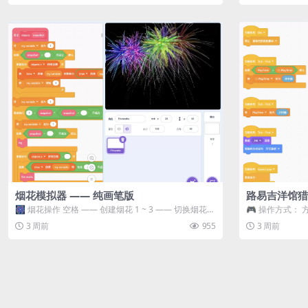
烟花模拟器 —— 纯画笔版
路易吉洋馆猎
🎆 烟花操作 空格 —— 创建烟花 1 ~ 3 —— 切换烟花类
🎮 操作方式： 
型 普通烟花 嘶...
宝箱 将你...
3 周前
955
3 周前