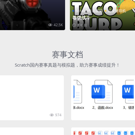
Scratch作品源码
云变量联机
卷饼战斗
42.5K
2 年前
赛事文档
Scratch国内赛事真题与模拟题，助力赛事成绩提升！
974