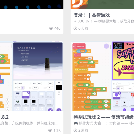
登录！ | 益智游戏
✦ LOG IN！ — 拼接原木堆，获取分
ᑕ☲◎ ᑕ☲◎ ...
446
6 天前
8.2
特别试玩版 2 —— 复活节超
采集真菌，升级你的机体，并前往未知领
🎮 操作方式 方案一： 方向键 —— 移动 
静谧的探索冒...
漂移 方案二： ...
1.1K
2 周前