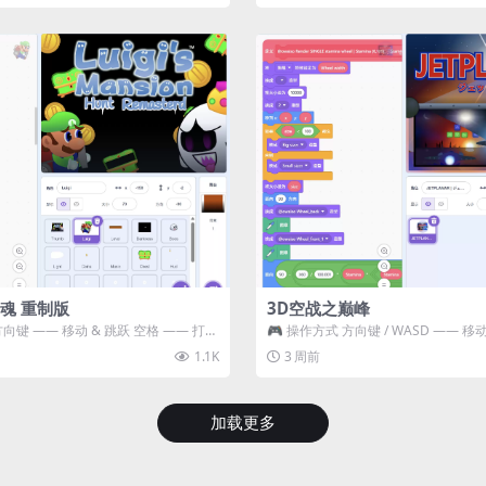
魂 重制版
3D空战之巅峰
方向键 —— 移动 & 跳跃 空格 —— 打开
🎮 操作方式 方向键 / WASD —— 移动 Z
攻击...
1.1K
3 周前
加载更多