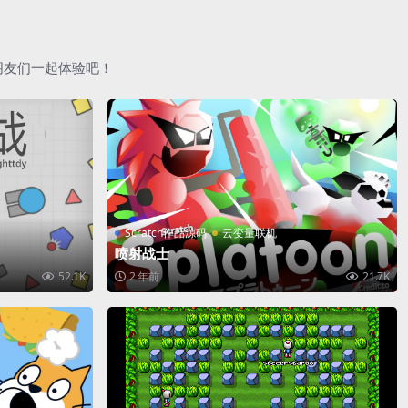
朋友们一起体验吧！
Scratch作品源码
云变量联机
喷射战士
52.1K
2 年前
21.7K