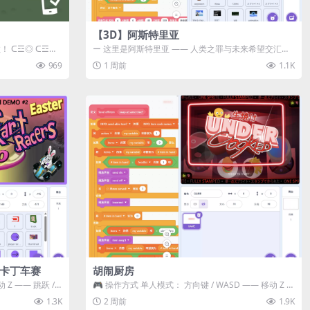
【3D】阿斯特里亚
数！ ᑕ☲◎ ᑕ☲◎
ー 这里是阿斯特里亚 —— 人类之罪与未来希望交汇之
地 📖 游戏简介 《阿斯特里...
969
1 周前
1.1K
级卡丁车赛
胡闹厨房
Z —— 跳跃 /
🎮 操作方式 单人模式： 方向键 / WASD —— 移动 Z /
K —— 抓...
1.3K
2 周前
1.9K