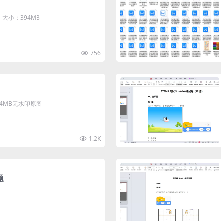
大小：394MB
756
清4MB无水印原图
1.2K
题