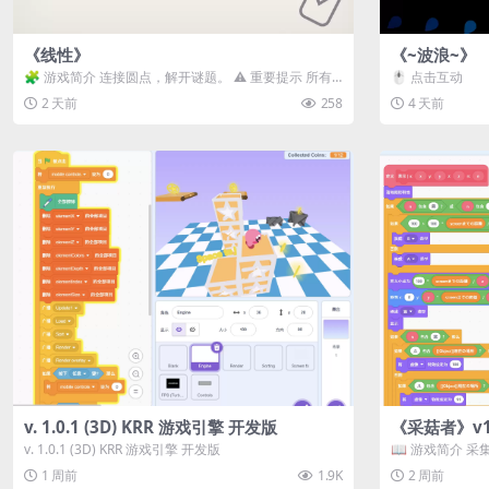
《线性》
《~波浪~》
🧩 游戏简介 连接圆点，解开谜题。 ⚠️ 重要提示 所有
🖱️ 点击互动
关卡均可通关，请确保使用...
2 天前
258
4 天前
v. 1.0.1 (3D) KRR 游戏引擎 开发版
《采菇者》v1.
v. 1.0.1 (3D) KRR 游戏引擎 开发版
📖 游戏简介 
域探索。 这是一款
1 周前
1.9K
2 周前