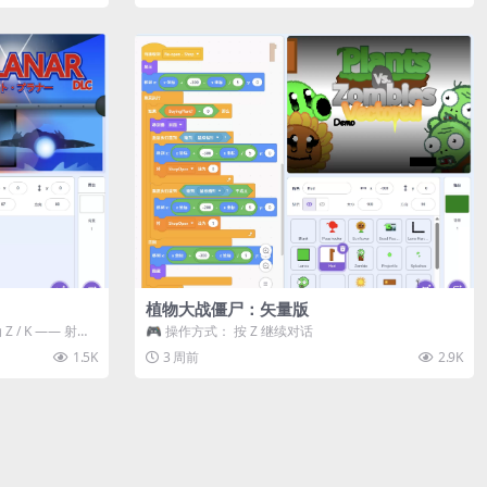
植物大战僵尸：矢量版
 / K —— 射击 /
🎮 操作方式： 按 Z 继续对话
1.5K
3 周前
2.9K