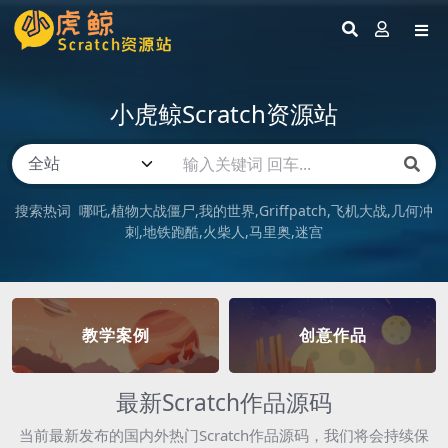
小虎鲸Scratch资源站
搜索热词
哪吒
植物大战僵尸
我的世界
Griffpatch
飞机大战
几何冲
刺
地铁跑酷
火柴人
马里奥
迷宫
教学案例
创意作品
最新Scratch作品源码
当前最新发布的国内外热门Scratch作品源码，我们将会持续保