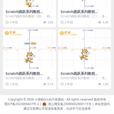
Scratch跳跃系列教程
Scratch跳跃系列教程
（四）：精准着陆
（三）：多段跳跃
Scratch跳跃系列教程（四）：精准
Scratch跳跃系列教程（三）：多段
着陆 作者：小虎鲸Scratch资源站
跳跃 作者：小虎鲸Scratch资源站
2 年前
3.6K
2 年前
4.0K
...
连...
Scratch跳跃系列教程
Scratch跳跃系列教程
（二）：重力跳跃
（一）：简单跳跃
Scratch跳跃系列教程（二）：重力
Scratch跳跃系列教程（一）：简单
跳跃 作者：小虎鲸Scratch资源站
跳跃 作者：小虎鲸Scratch资源站
2 年前
5.1K
2 年前
3.9K
按...
按...
Copyright © 2026
小虎鲸Scratch资源站
- All rights reserved 版权所有
黑ICP备2023009437号-2
|
黑公网安备23090002000115号
| 本站资源均
通过互联网公开渠道收集而来，仅供学习交流使用