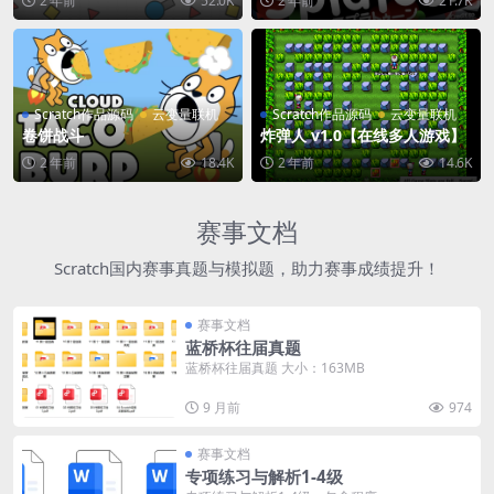
2 年前
52.0K
2 年前
21.7K
Scratch作品源码
云变量联机
Scratch作品源码
云变量联机
卷饼战斗
炸弹人 v1.0【在线多人游戏】
2 年前
18.4K
2 年前
14.6K
赛事文档
Scratch国内赛事真题与模拟题，助力赛事成绩提升！
赛事文档
蓝桥杯往届真题
蓝桥杯往届真题 大小：163MB
9 月前
974
赛事文档
专项练习与解析1-4级