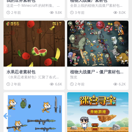
我的世界素材包
植物大战僵尸素材包
这是一个 Minecraft 的材料集。 操
全新上线的植物大战僵尸素材包，
作方法如下： 工具 → 右箭头 怪物...
内含48个精选资源，涵盖角色、场
2 年前
9.8K
3 年前
8.0K
景、音效等多样内容...
水果忍者素材包
植物大战僵尸 – 僵尸素材包
【可预览】
《水果忍者素材包》汇聚了各式鲜
预览
美诱人的水果图像与清脆悦耳的切
2 年前
6.6K
2 年前
6.2K
割音效，专为追求极致...