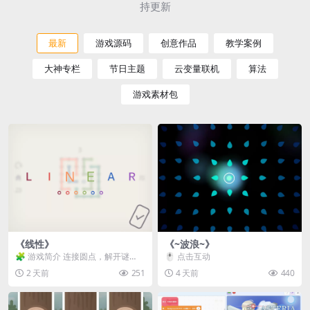
持更新
最新
游戏源码
创意作品
教学案例
大神专栏
节日主题
云变量联机
算法
游戏素材包
《线性》
《~波浪~》
🧩 游戏简介 连接圆点，解开谜
🖱️ 点击互动
题。 ⚠️ 重要提示 所有关卡均可通
2 天前
251
4 天前
440
关，请确保使用...