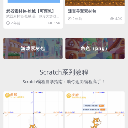
武器素材包-枪械【可预览】
迷宫寻宝素材包
武器素材包-枪械 是一款专为游戏开
2 年前
4.0K
发者和创作者设计的素材包，包含
2 年前
5.5K
多种高质量的枪械...
游戏素材包
角色（png）
Scratch系列教程
Scratch编程自学指南：助你迈向编程高手！