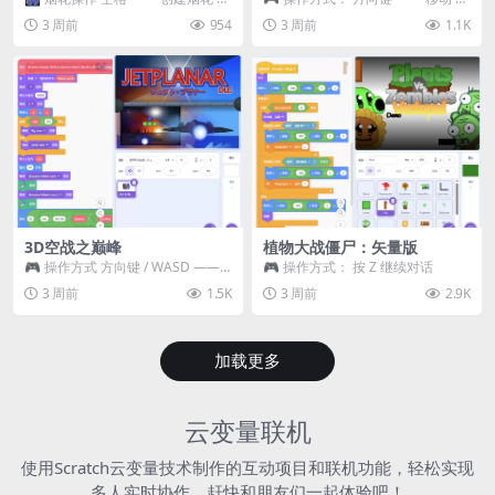
~ 3 —— 切换烟花类型 普通烟花
跳跃 空格 —— 打开宝箱 将你...
3 周前
954
3 周前
1.1K
嘶...
3D空战之巅峰
植物大战僵尸：矢量版
🎮 操作方式 方向键 / WASD ——
🎮 操作方式： 按 Z 继续对话
移动 Z / K —— 射击 / 攻击...
3 周前
1.5K
3 周前
2.9K
加载更多
云变量联机
使用Scratch云变量技术制作的互动项目和联机功能，轻松实现
多人实时协作，赶快和朋友们一起体验吧！