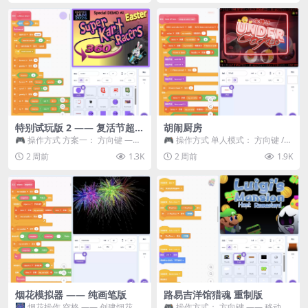
特别试玩版 2 —— 复活节超级
胡闹厨房
卡丁车赛
🎮 操作方式 方案一： 方向键 ——
🎮 操作方式 单人模式： 方向键 /
移动 Z —— 跳跃 / 漂移 方案二： ...
WASD —— 移动 Z / K —— 抓...
2 周前
1.3K
2 周前
1.9K
烟花模拟器 —— 纯画笔版
路易吉洋馆猎魂 重制版
🎆 烟花操作 空格 —— 创建烟花 1
🎮 操作方式： 方向键 —— 移动 &