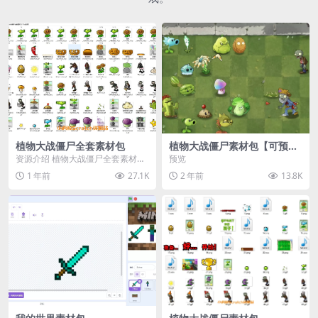
植物大战僵尸全套素材包
植物大战僵尸素材包【可预
览】
资源介绍 植物大战僵尸全套素材
预览
包，包含227个丰富多样的素材，
1 年前
27.1K
2 年前
13.8K
涵盖角色、背景、动...