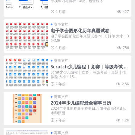
专项练习与解析1-4级，包含程序
9 月前
427
赛事文档
电子学会图形化历年真题试卷
电子学会图形化历年真题试卷PDF可打印 大小：3
94MB
9 月前
756
赛事文档
Scratch少儿编程 | 竞赛 | 等级考试 |
真题 | 模拟题
Scratch少儿编程 | 竞赛 | 等级考试 | 真题 | 模
拟题 大小：18...
2 年前
2.5K
赛事文档
2024年少儿编程最全赛事日历
2024年少儿编程最全赛事日历 附件高清4MB无
水印原图
2 年前
1.2K
赛事文档