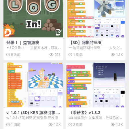
登录！ | 益智游戏
【3D】阿斯特里亚
✦ LOG IN！ — 拼接原木堆，获取
ー 这里是阿斯特里亚 —— 人类之
分数！ ᑕ☲◎ ᑕ☲◎ ᑕ☲◎ ᑕ☲◎ ...
罪与未来希望交汇之地 📖 游戏简
6 天前
958
1 周前
1.1K
介 《阿斯特里...
v. 1.0.1 (3D) KRR 游戏引擎 开
《采菇者》v1.8.2
发版
v. 1.0.1 (3D) KRR 游戏引擎 开发版
📖 游戏简介 采集真菌，升级你的
机体，并前往未知领域探索。 这是
1 周前
1.9K
2 周前
1.1K
一款静谧的探索冒...