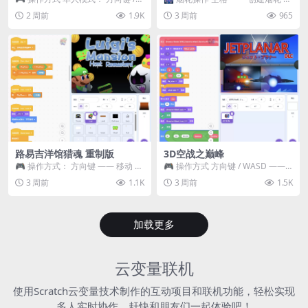
WASD —— 移动 Z / K —— 抓...
~ 3 —— 切换烟花类型 普通烟花
2 周前
1.9K
3 周前
965
嘶...
路易吉洋馆猎魂 重制版
3D空战之巅峰
🎮 操作方式： 方向键 —— 移动 &
🎮 操作方式 方向键 / WASD ——
跳跃 空格 —— 打开宝箱 将你...
移动 Z / K —— 射击 / 攻击...
3 周前
1.1K
3 周前
1.5K
加载更多
云变量联机
使用Scratch云变量技术制作的互动项目和联机功能，轻松实现
多人实时协作，赶快和朋友们一起体验吧！