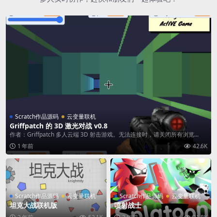
Scratch作品源码
云变量联机
Griffpatch 的 3D 激光对战 v0.8
作者：Griffpatch 多人云端 3D 射击游戏。无法连接时，请关闭所有浏览...
1 年前
42.6K
Scratch作品源码
云变量联机
Scratch作品源码
云变量联机
坦克大战联机版
喷射战士