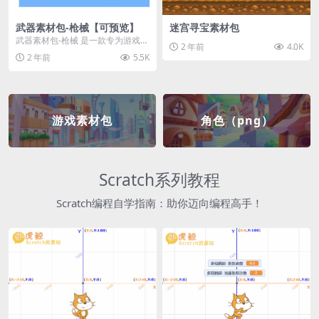
武器素材包-枪械【可预览】
迷宫寻宝素材包
武器素材包-枪械 是一款专为游戏开
2 年前
4.0K
发者和创作者设计的素材包，包含
2 年前
5.5K
多种高质量的枪械...
游戏素材包
角色（png）
Scratch系列教程
Scratch编程自学指南：助你迈向编程高手！