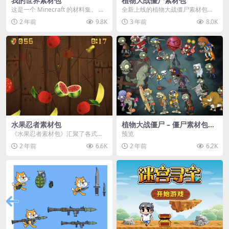
我的世界素材包
植物大战僵尸素材包
这是一个 Minecraft 的材料集。 操
全新上线的植物大战僵尸素材包，
作方法如下： 工具 → 右箭头 怪物...
内含48个精选资源，涵盖角色、场
2 年前
9.8K
3 年前
8.0K
景、音效等多样内容...
水果忍者素材包
植物大战僵尸 – 僵尸素材包
【可预览】
《水果忍者素材包》汇聚了各式鲜
预览
美诱人的水果图像与清脆悦耳的切
2 年前
6.6K
2 年前
6.2K
割音效，专为追求极致...