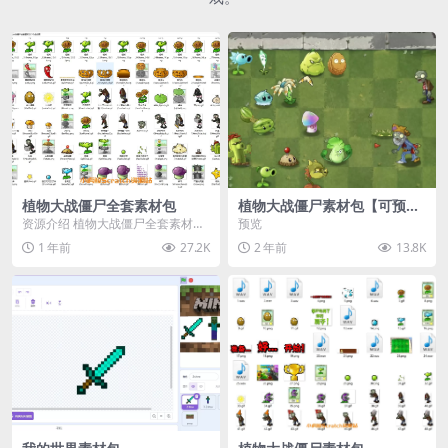
植物大战僵尸全套素材包
植物大战僵尸素材包【可预
览】
资源介绍 植物大战僵尸全套素材
预览
包，包含227个丰富多样的素材，
1 年前
27.2K
2 年前
13.8K
涵盖角色、背景、动...