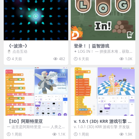
《~波浪~》
登录！ | 益智游戏
🖱️ 点击互动
✦ LOG IN！ — 拼接原木堆，获取
分数！ ᑕ☲◎ ᑕ☲◎ ᑕ☲◎ ᑕ☲◎ ...
4 天前
482
6 天前
1.0K
【3D】阿斯特里亚
v. 1.0.1 (3D) KRR 游戏引擎 开
发版
ー 这里是阿斯特里亚 —— 人类之
v. 1.0.1 (3D) KRR 游戏引擎 开发版
罪与未来希望交汇之地 📖 游戏简
1 周前
1.1K
1 周前
1.9K
介 《阿斯特里...