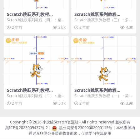
Scratch跳跃系列教程
Scratch跳跃系列教程
（四）：精准着陆
（三）：多段跳跃
Scratch跳跃系列教程（四）：精准
Scratch跳跃系列教程（三）：多段
着陆 作者：小虎鲸Scratch资源站
跳跃 作者：小虎鲸Scratch资源站
2 年前
3.6K
2 年前
4.0K
...
连...
Scratch跳跃系列教程
Scratch跳跃系列教程
（二）：重力跳跃
（一）：简单跳跃
Scratch跳跃系列教程（二）：重力
Scratch跳跃系列教程（一）：简单
跳跃 作者：小虎鲸Scratch资源站
跳跃 作者：小虎鲸Scratch资源站
2 年前
5.1K
2 年前
3.9K
按...
按...
Copyright © 2026
小虎鲸Scratch资源站
- All rights reserved 版权所有
黑ICP备2023009437号-2
|
黑公网安备23090002000115号
| 本站资源均
通过互联网公开渠道收集而来，仅供学习交流使用