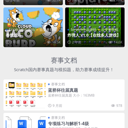
2 年前
52.1K
2 年前
21.8K
Scratch作品源码
云变量联机
Scratch作品源码
云变量联机
卷饼战斗
炸弹人 v1.0【在线多人游戏】
2 年前
18.5K
2 年前
14.6K
赛事文档
Scratch国内赛事真题与模拟题，助力赛事成绩提升！
赛事文档
蓝桥杯往届真题
蓝桥杯往届真题 大小：163MB
9 月前
978
赛事文档
专项练习与解析1-4级