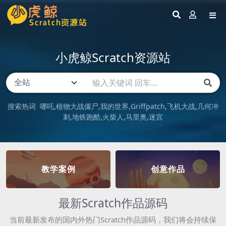
小虎鲸Scratch资源站
搜索热词
哪吒
植物大战僵尸
我的世界
Griffpatch
飞机大战
几何冲
刺
地铁跑酷
火柴人
马里奥
迷宫
教学案例
创意作品
最新Scratch作品源码
当前最新发布的国内外热门Scratch作品源码，我们将会持续保