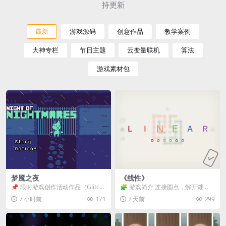
持更新
最新
游戏源码
创意作品
教学案例
大神专栏
节日主题
云变量联机
算法
游戏素材包
梦魇之夜
《线性》
📌 限时游戏创作活动作品（Glitch
🧩 游戏简介 连接圆点，解开谜
Game Jam） 📖 故事背景 怪物四...
题。 ⚠️ 重要提示 所有关卡均可通
7 小时前
171
2 天前
299
关，请确保使用...