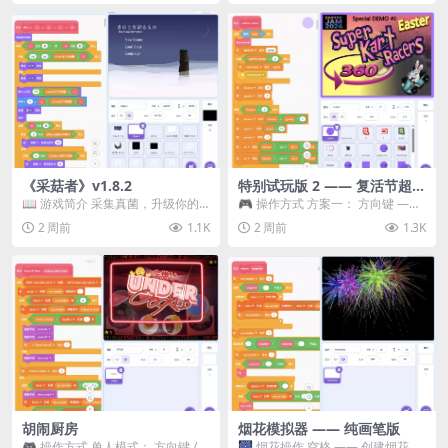
《采菇者》v1.8.2
特别试玩版 2 —— 复活节超级
卡丁车赛
📖 游戏简介 采集真菌，升级你的
🎮 操作方式 方案一： 方向键 ——
机体，并前往未知领域探索。 这是
移动 Z —— 跳跃 / 漂移 方案二： ...
2 周前
1.1K
2 周前
1.3K
一款静谧的探索冒...
胡闹厨房
烟花模拟器 —— 纯画笔版
🎮 操作方式 单人模式： 方向键 /
🎆 烟花操作 空格 —— 创建烟花 1