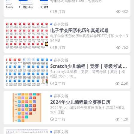
专项练习与解析1-4级，包含程序
9 月前
432
赛事文档
电子学会图形化历年真题试卷
电子学会图形化历年真题试卷PDF可打印 大小：3
94MB
9 月前
762
赛事文档
Scratch少儿编程 | 竞赛 | 等级考试 |
真题 | 模拟题
Scratch少儿编程 | 竞赛 | 等级考试 | 真题 | 模
拟题 大小：18...
2 年前
2.5K
赛事文档
2024年少儿编程最全赛事日历
2024年少儿编程最全赛事日历 附件高清4MB无
水印原图
2 年前
1.2K
赛事文档