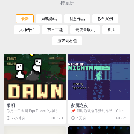
持更新
最新
游戏源码
创意作品
教学案例
大神专栏
节日主题
云变量联机
算法
游戏素材包
黎明
梦魇之夜
你是一位名叫 Pipi Donnj 的神明。
📌 限时游戏创作活动作品（Glitch
你的任务是保护一群白色小人。 点
Game Jam） 📖 故事背景 怪物四...
7 小时前
120
2 天前
679
击...