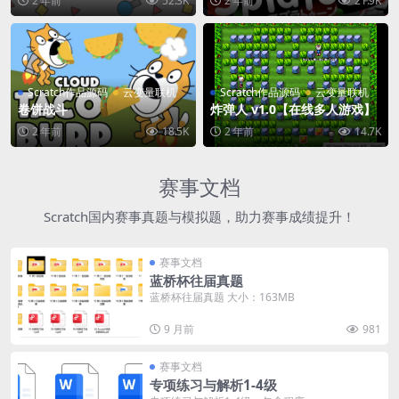
2 年前
52.3K
2 年前
21.9K
Scratch作品源码
云变量联机
Scratch作品源码
云变量联机
卷饼战斗
炸弹人 v1.0【在线多人游戏】
2 年前
18.5K
2 年前
14.7K
赛事文档
Scratch国内赛事真题与模拟题，助力赛事成绩提升！
赛事文档
蓝桥杯往届真题
蓝桥杯往届真题 大小：163MB
9 月前
981
赛事文档
专项练习与解析1-4级