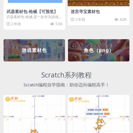
武器素材包-枪械【可预览】
迷宫寻宝素材包
武器素材包-枪械 是一款专为游戏开
2 年前
4.0K
发者和创作者设计的素材包，包含
2 年前
5.5K
多种高质量的枪械...
游戏素材包
角色（png）
Scratch系列教程
Scratch编程自学指南：助你迈向编程高手！