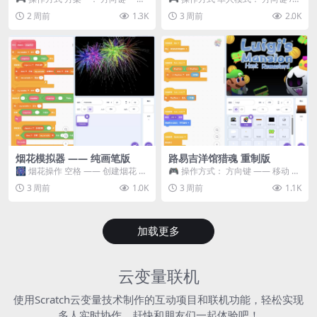
移动 Z —— 跳跃 / 漂移 方案二： ...
WASD —— 移动 Z / K —— 抓...
2 周前
1.3K
3 周前
2.0K
烟花模拟器 —— 纯画笔版
路易吉洋馆猎魂 重制版
🎆 烟花操作 空格 —— 创建烟花 1
🎮 操作方式： 方向键 —— 移动 &
~ 3 —— 切换烟花类型 普通烟花
跳跃 空格 —— 打开宝箱 将你...
3 周前
1.0K
3 周前
1.1K
嘶...
加载更多
云变量联机
使用Scratch云变量技术制作的互动项目和联机功能，轻松实现
多人实时协作，赶快和朋友们一起体验吧！