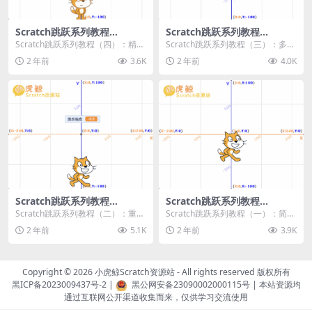
Scratch跳跃系列教程
Scratch跳跃系列教程
（四）：精准着陆
（三）：多段跳跃
Scratch跳跃系列教程（四）：精准
Scratch跳跃系列教程（三）：多段
着陆 作者：小虎鲸Scratch资源站
跳跃 作者：小虎鲸Scratch资源站
2 年前
3.6K
2 年前
4.0K
...
连...
Scratch跳跃系列教程
Scratch跳跃系列教程
（二）：重力跳跃
（一）：简单跳跃
Scratch跳跃系列教程（二）：重力
Scratch跳跃系列教程（一）：简单
跳跃 作者：小虎鲸Scratch资源站
跳跃 作者：小虎鲸Scratch资源站
2 年前
5.1K
2 年前
3.9K
按...
按...
Copyright © 2026
小虎鲸Scratch资源站
- All rights reserved 版权所有
黑ICP备2023009437号-2
|
黑公网安备23090002000115号
| 本站资源均
通过互联网公开渠道收集而来，仅供学习交流使用