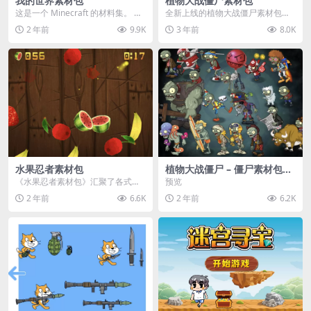
我的世界素材包
植物大战僵尸素材包
这是一个 Minecraft 的材料集。 操
全新上线的植物大战僵尸素材包，
作方法如下： 工具 → 右箭头 怪物...
内含48个精选资源，涵盖角色、场
2 年前
9.9K
3 年前
8.0K
景、音效等多样内容...
水果忍者素材包
植物大战僵尸 – 僵尸素材包
【可预览】
《水果忍者素材包》汇聚了各式鲜
预览
美诱人的水果图像与清脆悦耳的切
2 年前
6.6K
2 年前
6.2K
割音效，专为追求极致...