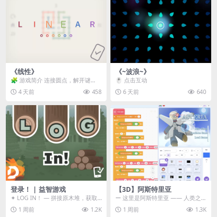
《线性》
《~波浪~》
🧩 游戏简介 连接圆点，解开谜
🖱️ 点击互动
题。 ⚠️ 重要提示 所有关卡均可通
4 天前
458
6 天前
640
关，请确保使用...
登录！ | 益智游戏
【3D】阿斯特里亚
✦ LOG IN！ — 拼接原木堆，获取
ー 这里是阿斯特里亚 —— 人类之
分数！ ᑕ☲◎ ᑕ☲◎ ᑕ☲◎ ᑕ☲◎ ...
罪与未来希望交汇之地 📖 游戏简
1 周前
1.2K
1 周前
1.3K
介 《阿斯特里...