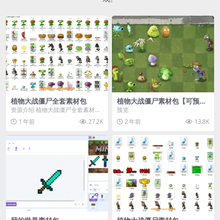
植物大战僵尸全套素材包
植物大战僵尸素材包【可预
览】
资源介绍 植物大战僵尸全套素材
预览
包，包含227个丰富多样的素材，
1 年前
27.2K
2 年前
13.8K
涵盖角色、背景、动...