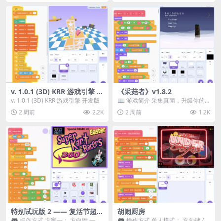
v. 1.0.1 (3D) KRR 游戏引擎 开
《采菇者》v1.8.2
发版
v. 1.0.1 (3D) KRR 游戏引擎 开发版
📖 游戏简介 采集真菌，升级你的
机体，并前往未知领域探索。 这是
2 周前
2.2K
2 周前
1.2K
一款静谧的探索冒...
特别试玩版 2 —— 复活节超级
胡闹厨房
卡丁车赛
🎮 操作方式 方案一： 方向键 ——
🎮 操作方式 单人模式： 方向键 /