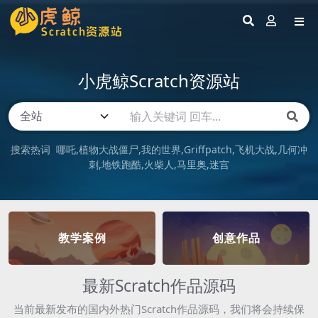
小虎鲸Scratch资源站
搜索热词
哪吒
植物大战僵尸
我的世界
Griffpatch
飞机大战
几何冲
刺
地铁跑酷
火柴人
马里奥
迷宫
教学案例
创意作品
最新Scratch作品源码
当前最新发布的国内外热门Scratch作品源码，我们将会持续保