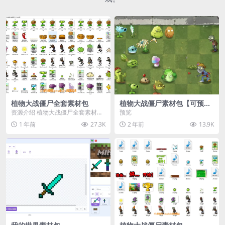
植物大战僵尸全套素材包
植物大战僵尸素材包【可预
览】
资源介绍 植物大战僵尸全套素材
预览
包，包含227个丰富多样的素材，
1 年前
27.3K
2 年前
13.9K
涵盖角色、背景、动...