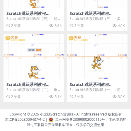
Scratch跳跃系列教程
Scratch跳跃系列教程
（四）：精准着陆
（三）：多段跳跃
Scratch跳跃系列教程（四）：精准
Scratch跳跃系列教程（三）：多段
着陆 作者：小虎鲸Scratch资源站
跳跃 作者：小虎鲸Scratch资源站
2 年前
3.6K
2 年前
4.0K
...
连...
Scratch跳跃系列教程
Scratch跳跃系列教程
（二）：重力跳跃
（一）：简单跳跃
Scratch跳跃系列教程（二）：重力
Scratch跳跃系列教程（一）：简单
跳跃 作者：小虎鲸Scratch资源站
跳跃 作者：小虎鲸Scratch资源站
2 年前
5.1K
2 年前
3.9K
按...
按...
Copyright © 2026
小虎鲸Scratch资源站
- All rights reserved 版权所有
黑ICP备2023009437号-2
|
黑公网安备23090002000115号
| 本站资源均
通过互联网公开渠道收集而来，仅供学习交流使用