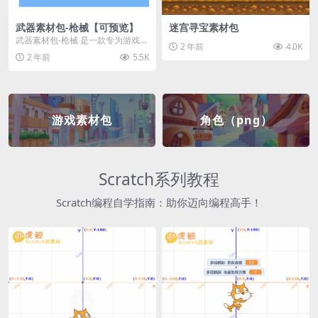
武器素材包-枪械【可预览】
迷宫寻宝素材包
武器素材包-枪械 是一款专为游戏开
2 年前
4.0K
发者和创作者设计的素材包，包含
2 年前
5.5K
多种高质量的枪械...
游戏素材包
角色（png）
Scratch系列教程
Scratch编程自学指南：助你迈向编程高手！