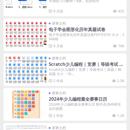
专项练习与解析1-4级，包含程序
9 月前
435
赛事文档
电子学会图形化历年真题试卷
电子学会图形化历年真题试卷PDF可打印 大小：3
94MB
9 月前
768
赛事文档
Scratch少儿编程 | 竞赛 | 等级考试 |
真题 | 模拟题
Scratch少儿编程 | 竞赛 | 等级考试 | 真题 | 模
拟题 大小：18...
2 年前
2.5K
赛事文档
2024年少儿编程最全赛事日历
2024年少儿编程最全赛事日历 附件高清4MB无
水印原图
2 年前
1.2K
赛事文档