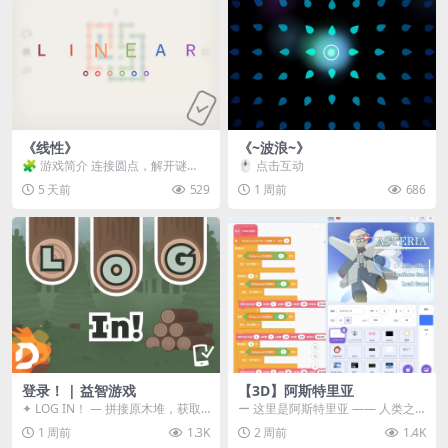
《线性》
《~波浪~》
🧩 游戏简介 连接圆点，解开谜
🖱️ 点击互动
题。 ⚠️ 重要提示 所有关卡均可通
5 天前
529
1 周前
686
关，请确保使用...
登录！ | 益智游戏
【3D】阿斯特里亚
✦ LOG IN！ — 拼接原木堆，获取
ー 这里是阿斯特里亚 —— 人类之
分数！ ᑕ☲◎ ᑕ☲◎ ᑕ☲◎ ᑕ☲◎ ...
罪与未来希望交汇之地 📖 游戏简
1 周前
1.3K
2 周前
1.4K
介 《阿斯特里...