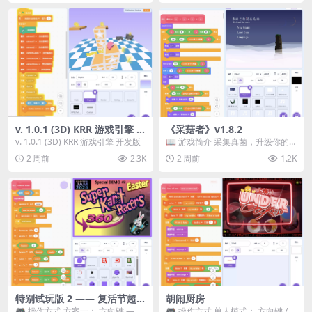
v. 1.0.1 (3D) KRR 游戏引擎 开
《采菇者》v1.8.2
发版
v. 1.0.1 (3D) KRR 游戏引擎 开发版
📖 游戏简介 采集真菌，升级你的
机体，并前往未知领域探索。 这是
2 周前
2.3K
2 周前
1.2K
一款静谧的探索冒...
特别试玩版 2 —— 复活节超级
胡闹厨房
卡丁车赛
🎮 操作方式 方案一： 方向键 ——
🎮 操作方式 单人模式： 方向键 /