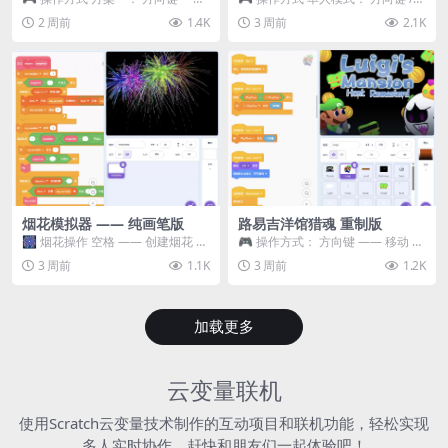
移动 Z —— 跳跃 / 漂移 方案二： ...
WASD —— 移动 Z / K —— 抓...
2 周前
1.4K
3 周前
2.1K
烟花模拟器 —— 纯画笔版
路易吉洋馆猎魂 重制版
🎆 烟花操作 空格 —— 创建烟花 1
🎮 操作方式： 方向键 —— 移动 &
~ 3 —— 切换烟花类型 普通烟花
跳跃 空格 —— 打开宝箱 将你...
3 周前
1.1K
3 周前
1.2K
嘶...
加载更多
云变量联机
使用Scratch云变量技术制作的互动项目和联机功能，轻松实现
多人实时协作，赶快和朋友们一起体验吧！