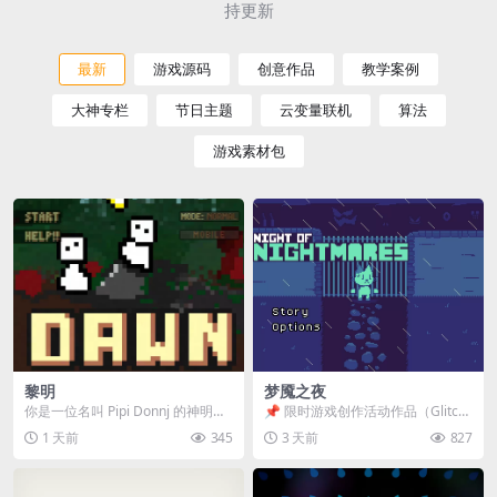
持更新
最新
游戏源码
创意作品
教学案例
大神专栏
节日主题
云变量联机
算法
游戏素材包
黎明
梦魇之夜
你是一位名叫 Pipi Donnj 的神明。
📌 限时游戏创作活动作品（Glitch
你的任务是保护一群白色小人。 点
Game Jam） 📖 故事背景 怪物四...
1 天前
345
3 天前
827
击...