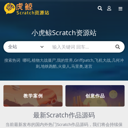
小虎鲸Scratch资源站
搜索热词
哪吒
植物大战僵尸
我的世界
Griffpatch
飞机大战
几何冲
刺
地铁跑酷
火柴人
马里奥
迷宫
教学案例
创意作品
最新Scratch作品源码
当前最新发布的国内外热门Scratch作品源码，我们将会持续保