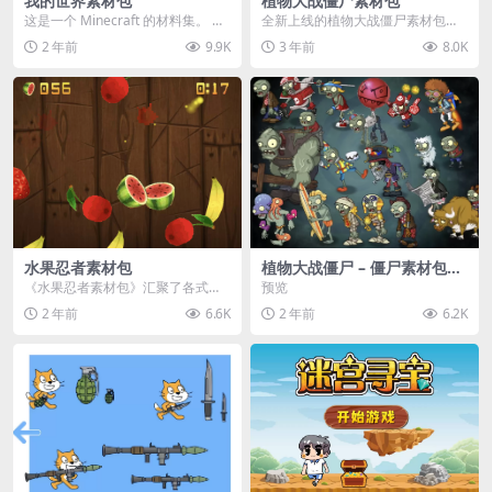
我的世界素材包
植物大战僵尸素材包
这是一个 Minecraft 的材料集。 操
全新上线的植物大战僵尸素材包，
作方法如下： 工具 → 右箭头 怪物...
内含48个精选资源，涵盖角色、场
2 年前
9.9K
3 年前
8.0K
景、音效等多样内容...
水果忍者素材包
植物大战僵尸 – 僵尸素材包
【可预览】
《水果忍者素材包》汇聚了各式鲜
预览
美诱人的水果图像与清脆悦耳的切
2 年前
6.6K
2 年前
6.2K
割音效，专为追求极致...