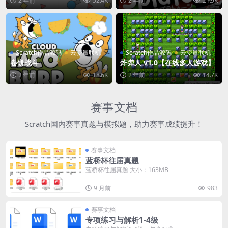
2 年前
52.4K
2 年前
21.9K
Scratch作品源码
云变量联机
Scratch作品源码
云变量联机
卷饼战斗
炸弹人 v1.0【在线多人游戏】
2 年前
18.6K
2 年前
14.7K
赛事文档
Scratch国内赛事真题与模拟题，助力赛事成绩提升！
赛事文档
蓝桥杯往届真题
蓝桥杯往届真题 大小：163MB
9 月前
983
赛事文档
专项练习与解析1-4级