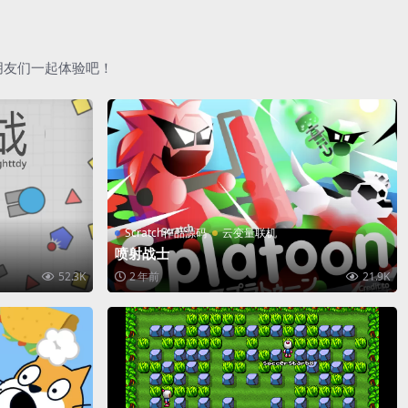
朋友们一起体验吧！
Scratch作品源码
云变量联机
喷射战士
52.3K
2 年前
21.9K