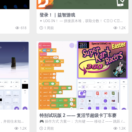
登录！ | 益智游戏
✦ LOG IN！ — 拼接原木堆，获取分数！ ᑕ☲◎ ᑕ☲◎
ᑕ☲◎ ᑕ☲◎ ...
618
1 周前
1.2K
特别试玩版 2 —— 复活节超级卡丁车赛
体，并前往未知领
🎮 操作方式 方案一： 方向键 —— 移动 Z —— 跳跃 /
漂移 方案二： ...
1.2K
2 周前
1.3K