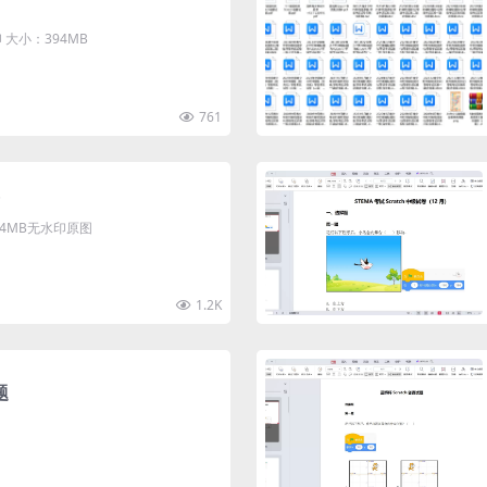
大小：394MB
761
清4MB无水印原图
1.2K
题