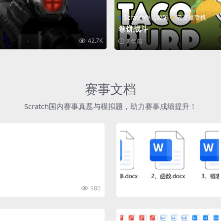
Scratch作品源码
云变量联机
卷饼战斗
42.7K
2 年前
赛事文档
Scratch国内赛事真题与模拟题，助力赛事成绩提升！
980