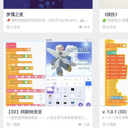
梦魇之夜
《线性》
📌 限时游戏创作活动作品（Glitch Game Jam） 📖 故
🧩 游戏简介 连
事背景 怪物四...
关卡均可通关，请
2 天前
616
4 天前
【3D】阿斯特里亚
v. 1.0.1 (
ー 这里是阿斯特里亚 —— 人类之罪与未来希望交汇之
v. 1.0.1 (3D)
地 📖 游戏简介 《阿斯特里...
1 周前
1.2K
2 周前