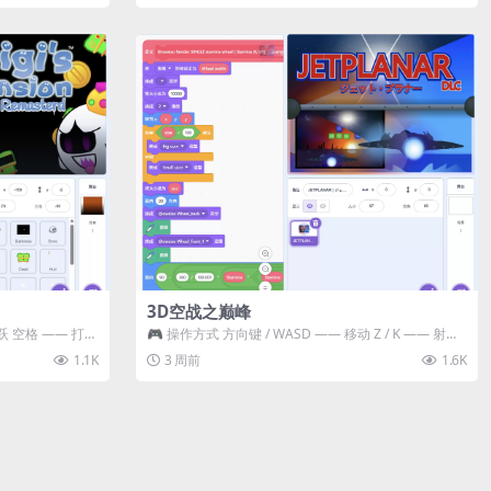
3D空战之巅峰
跃 空格 —— 打开
🎮 操作方式 方向键 / WASD —— 移动 Z / K —— 射击 /
攻击...
1.1K
3 周前
1.6K