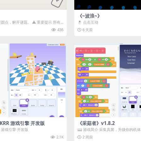
《~波浪~》
接圆点，解开谜题。 ⚠️ 重要提示 所有
🖱️ 点击互动
确保使用...
436
6 天前
3D) KRR 游戏引擎 开发版
《采菇者》v1.8.2
 KRR 游戏引擎 开发版
📖 游戏简介 采集真菌，升级你的机
域探索。 这是一款静谧的探索冒...
2.1K
2 周前