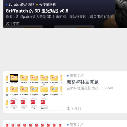
Scratch作品源码
云变量联机
Griffpatch 的 3D 激光对战 v0.8
作者：Griffpatch 多人云端 3D 射击游戏。无法连接时，请关闭所有浏览...
1 年前
赛事文档
蓝桥杯往届真题
蓝桥杯往届真题 大小：163MB
9 月前
赛事文档