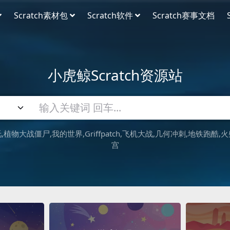
Scratch素材包
Scratch软件
Scratch赛事文档
小虎鲸Scratch资源站
吒
植物大战僵尸
我的世界
Griffpatch
飞机大战
几何冲刺
地铁跑酷
火
宫