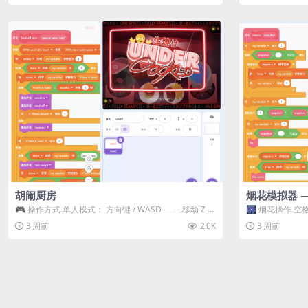
胡闹厨房
烟花模拟器 
🎮 操作方式 单人模式： 方向键 / WASD —— 移动 Z /
🎆 烟花操作 空格
K —— 抓...
型 普通烟花 嘶...
3 周前
2.0K
3 周前