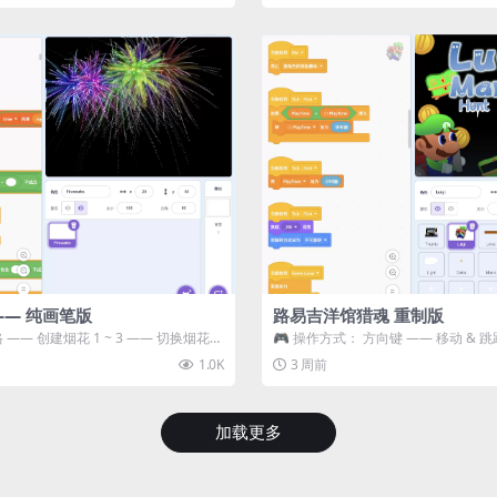
—— 纯画笔版
路易吉洋馆猎魂 重制版
 —— 创建烟花 1 ~ 3 —— 切换烟花类
🎮 操作方式： 方向键 —— 移动 & 跳
宝箱 将你...
1.0K
3 周前
加载更多