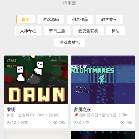
持更新
最新
游戏源码
创意作品
教学案例
大神专栏
节日主题
云变量联机
算法
游戏素材包
黎明
梦魇之夜
你是一位名叫 Pipi Donnj 的神明。
📌 限时游戏创作活动作品（Glitch
你的任务是保护一群白色小人。 点
Game Jam） 📖 故事背景 怪物四...
12 小时前
195
3 天前
736
击...