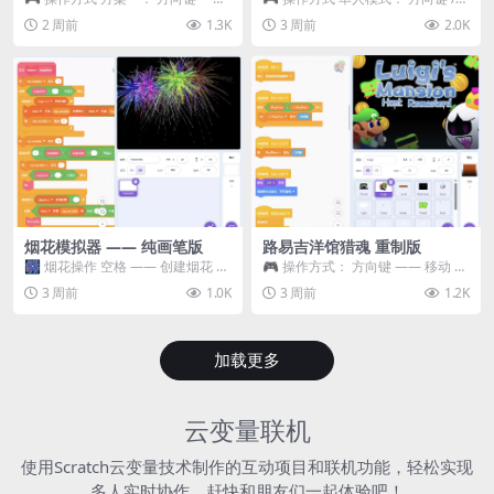
移动 Z —— 跳跃 / 漂移 方案二： ...
WASD —— 移动 Z / K —— 抓...
2 周前
1.3K
3 周前
2.0K
烟花模拟器 —— 纯画笔版
路易吉洋馆猎魂 重制版
🎆 烟花操作 空格 —— 创建烟花 1
🎮 操作方式： 方向键 —— 移动 &
~ 3 —— 切换烟花类型 普通烟花
跳跃 空格 —— 打开宝箱 将你...
3 周前
1.0K
3 周前
1.2K
嘶...
加载更多
云变量联机
使用Scratch云变量技术制作的互动项目和联机功能，轻松实现
多人实时协作，赶快和朋友们一起体验吧！