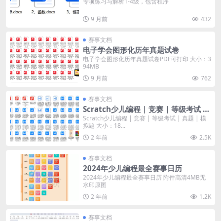
专项练习与解析1-4级，包含程序
9 月前
432
赛事文档
电子学会图形化历年真题试卷
电子学会图形化历年真题试卷PDF可打印 大小：3
94MB
9 月前
762
赛事文档
Scratch少儿编程 | 竞赛 | 等级考试 |
真题 | 模拟题
Scratch少儿编程 | 竞赛 | 等级考试 | 真题 | 模
拟题 大小：18...
2 年前
2.5K
赛事文档
2024年少儿编程最全赛事日历
2024年少儿编程最全赛事日历 附件高清4MB无
水印原图
2 年前
1.2K
赛事文档