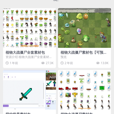
植物大战僵尸全套素材包
植物大战僵尸素材包【可预
览】
资源介绍 植物大战僵尸全套素材
预览
包，包含227个丰富多样的素材，
1 年前
27.3K
2 年前
13.9K
涵盖角色、背景、动...