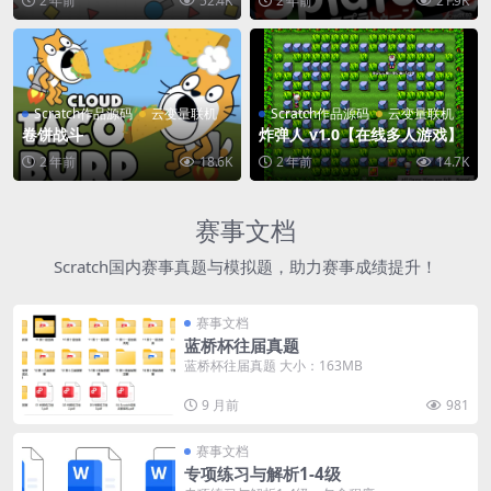
2 年前
52.4K
2 年前
21.9K
Scratch作品源码
云变量联机
Scratch作品源码
云变量联机
卷饼战斗
炸弹人 v1.0【在线多人游戏】
2 年前
18.6K
2 年前
14.7K
赛事文档
Scratch国内赛事真题与模拟题，助力赛事成绩提升！
赛事文档
蓝桥杯往届真题
蓝桥杯往届真题 大小：163MB
9 月前
981
赛事文档
专项练习与解析1-4级