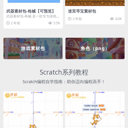
武器素材包-枪械【可预览】
迷宫寻宝素材包
武器素材包-枪械 是一款专为游戏开
2 年前
4.0K
发者和创作者设计的素材包，包含
2 年前
5.5K
多种高质量的枪械...
游戏素材包
角色（png）
Scratch系列教程
Scratch编程自学指南：助你迈向编程高手！