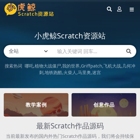
小虎鲸Scratch资源站
搜索热词
哪吒
植物大战僵尸
我的世界
Griffpatch
飞机大战
几何冲
刺
地铁跑酷
火柴人
马里奥
迷宫
教学案例
创意作品
最新Scratch作品源码
当前最新发布的国内外热门Scratch作品源码，我们将会持续保