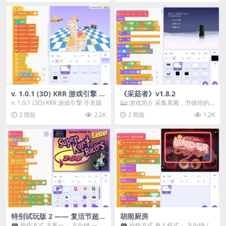
v. 1.0.1 (3D) KRR 游戏引擎 开
《采菇者》v1.8.2
发版
v. 1.0.1 (3D) KRR 游戏引擎 开发版
📖 游戏简介 采集真菌，升级你的
机体，并前往未知领域探索。 这是
2 周前
2.2K
2 周前
1.2K
一款静谧的探索冒...
特别试玩版 2 —— 复活节超级
胡闹厨房
卡丁车赛
🎮 操作方式 方案一： 方向键 ——
🎮 操作方式 单人模式： 方向键 /