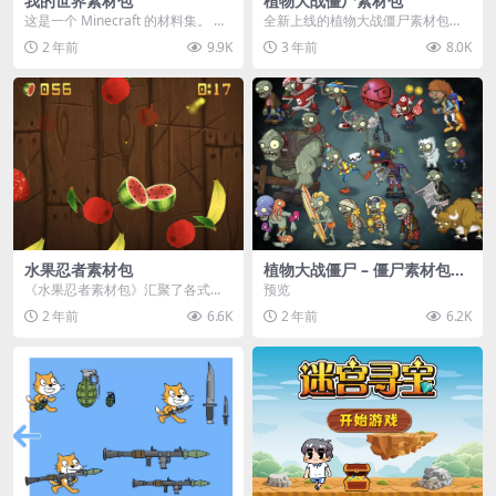
我的世界素材包
植物大战僵尸素材包
这是一个 Minecraft 的材料集。 操
全新上线的植物大战僵尸素材包，
作方法如下： 工具 → 右箭头 怪物...
内含48个精选资源，涵盖角色、场
2 年前
9.9K
3 年前
8.0K
景、音效等多样内容...
水果忍者素材包
植物大战僵尸 – 僵尸素材包
【可预览】
《水果忍者素材包》汇聚了各式鲜
预览
美诱人的水果图像与清脆悦耳的切
2 年前
6.6K
2 年前
6.2K
割音效，专为追求极致...