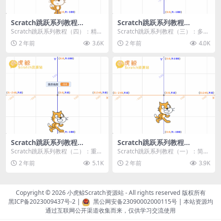
Scratch跳跃系列教程
Scratch跳跃系列教程
（四）：精准着陆
（三）：多段跳跃
Scratch跳跃系列教程（四）：精准
Scratch跳跃系列教程（三）：多段
着陆 作者：小虎鲸Scratch资源站
跳跃 作者：小虎鲸Scratch资源站
2 年前
3.6K
2 年前
4.0K
...
连...
Scratch跳跃系列教程
Scratch跳跃系列教程
（二）：重力跳跃
（一）：简单跳跃
Scratch跳跃系列教程（二）：重力
Scratch跳跃系列教程（一）：简单
跳跃 作者：小虎鲸Scratch资源站
跳跃 作者：小虎鲸Scratch资源站
2 年前
5.1K
2 年前
3.9K
按...
按...
Copyright © 2026
小虎鲸Scratch资源站
- All rights reserved 版权所有
黑ICP备2023009437号-2
|
黑公网安备23090002000115号
| 本站资源均
通过互联网公开渠道收集而来，仅供学习交流使用