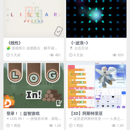
《线性》
《~波浪~》
🧩 游戏简介 连接圆点，解开谜
🖱️ 点击互动
题。 ⚠️ 重要提示 所有关卡均可通
5 天前
481
6 天前
650
关，请确保使用...
登录！ | 益智游戏
【3D】阿斯特里亚
✦ LOG IN！ — 拼接原木堆，获取
ー 这里是阿斯特里亚 —— 人类之
分数！ ᑕ☲◎ ᑕ☲◎ ᑕ☲◎ ᑕ☲◎ ...
罪与未来希望交汇之地 📖 游戏简
1 周前
1.2K
1 周前
1.3K
介 《阿斯特里...