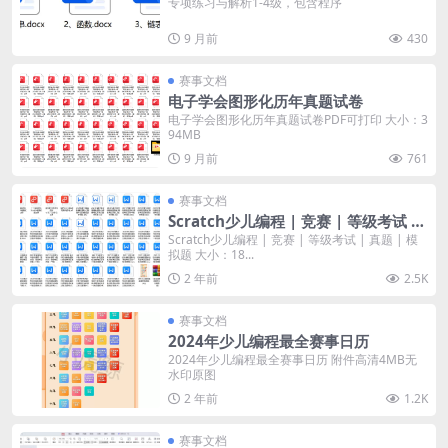
专项练习与解析1-4级，包含程序
9 月前
430
赛事文档
电子学会图形化历年真题试卷
电子学会图形化历年真题试卷PDF可打印 大小：3
94MB
9 月前
761
赛事文档
Scratch少儿编程 | 竞赛 | 等级考试 |
真题 | 模拟题
Scratch少儿编程 | 竞赛 | 等级考试 | 真题 | 模
拟题 大小：18...
2 年前
2.5K
赛事文档
2024年少儿编程最全赛事日历
2024年少儿编程最全赛事日历 附件高清4MB无
水印原图
2 年前
1.2K
赛事文档