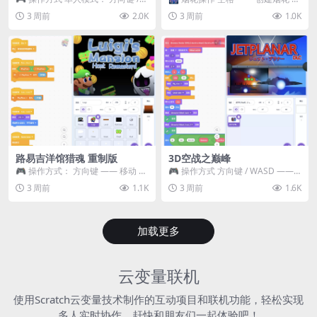
WASD —— 移动 Z / K —— 抓...
~ 3 —— 切换烟花类型 普通烟花
3 周前
2.0K
3 周前
1.0K
嘶...
路易吉洋馆猎魂 重制版
3D空战之巅峰
🎮 操作方式： 方向键 —— 移动 &
🎮 操作方式 方向键 / WASD ——
跳跃 空格 —— 打开宝箱 将你...
移动 Z / K —— 射击 / 攻击...
3 周前
1.1K
3 周前
1.6K
加载更多
云变量联机
使用Scratch云变量技术制作的互动项目和联机功能，轻松实现
多人实时协作，赶快和朋友们一起体验吧！