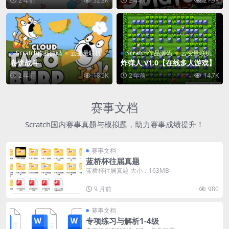
2 年前
52.3K
2 年前
21.9K
Scratch作品源码
云变量联机
Scratch作品源码
云变量联机
卷饼战斗
炸弹人 v1.0【在线多人游戏】
2 年前
18.5K
2 年前
14.7K
赛事文档
Scratch国内赛事真题与模拟题，助力赛事成绩提升！
赛事文档
蓝桥杯往届真题
蓝桥杯往届真题 大小：163MB
9 月前
980
赛事文档
专项练习与解析1-4级