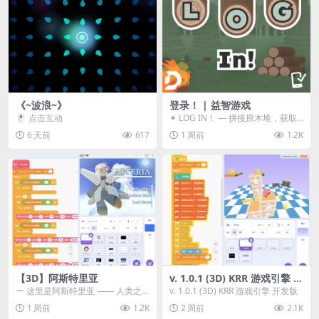
《~波浪~》
登录！ | 益智游戏
🖱️ 点击互动
✦ LOG IN！ — 拼接原木堆，获取
分数！ ᑕ☲◎ ᑕ☲◎ ᑕ☲◎ ᑕ☲◎ ...
6 天前
617
1 周前
1.2K
【3D】阿斯特里亚
v. 1.0.1 (3D) KRR 游戏引擎 开
发版
ー 这里是阿斯特里亚 —— 人类之
v. 1.0.1 (3D) KRR 游戏引擎 开发版
罪与未来希望交汇之地 📖 游戏简
1 周前
1.2K
2 周前
2.1K
介 《阿斯特里...