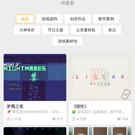
持更新
最新
游戏源码
创意作品
教学案例
大神专栏
节日主题
云变量联机
算法
游戏素材包
梦魇之夜
《线性》
📌 限时游戏创作活动作品（Glitch
🧩 游戏简介 连接圆点，解开谜
Game Jam） 📖 故事背景 怪物四...
题。 ⚠️ 重要提示 所有关卡均可通
2 天前
615
4 天前
434
关，请确保使用...