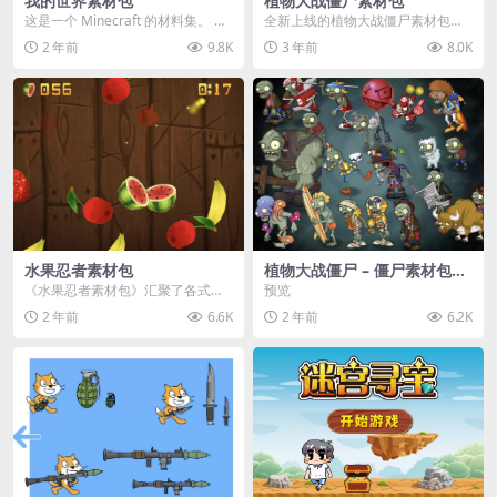
我的世界素材包
植物大战僵尸素材包
这是一个 Minecraft 的材料集。 操
全新上线的植物大战僵尸素材包，
作方法如下： 工具 → 右箭头 怪物...
内含48个精选资源，涵盖角色、场
2 年前
9.8K
3 年前
8.0K
景、音效等多样内容...
水果忍者素材包
植物大战僵尸 – 僵尸素材包
【可预览】
《水果忍者素材包》汇聚了各式鲜
预览
美诱人的水果图像与清脆悦耳的切
2 年前
6.6K
2 年前
6.2K
割音效，专为追求极致...