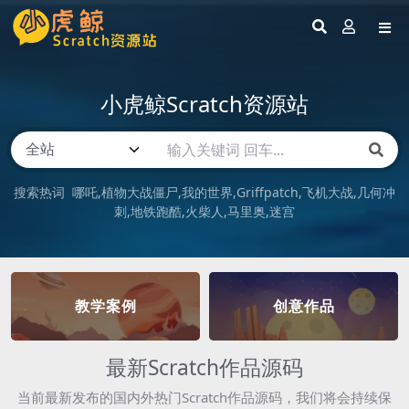
小虎鲸Scratch资源站
搜索热词
哪吒
植物大战僵尸
我的世界
Griffpatch
飞机大战
几何冲
刺
地铁跑酷
火柴人
马里奥
迷宫
教学案例
创意作品
最新Scratch作品源码
当前最新发布的国内外热门Scratch作品源码，我们将会持续保