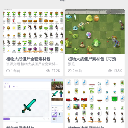
植物大战僵尸全套素材包
植物大战僵尸素材包【可预
览】
资源介绍 植物大战僵尸全套素材
预览
包，包含227个丰富多样的素材，
1 年前
27.2K
2 年前
13.8K
涵盖角色、背景、动...