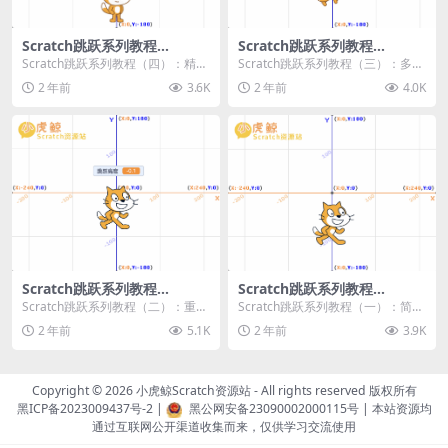
Scratch跳跃系列教程
Scratch跳跃系列教程
（四）：精准着陆
（三）：多段跳跃
Scratch跳跃系列教程（四）：精准
Scratch跳跃系列教程（三）：多段
着陆 作者：小虎鲸Scratch资源站
跳跃 作者：小虎鲸Scratch资源站
2 年前
3.6K
2 年前
4.0K
...
连...
Scratch跳跃系列教程
Scratch跳跃系列教程
（二）：重力跳跃
（一）：简单跳跃
Scratch跳跃系列教程（二）：重力
Scratch跳跃系列教程（一）：简单
跳跃 作者：小虎鲸Scratch资源站
跳跃 作者：小虎鲸Scratch资源站
2 年前
5.1K
2 年前
3.9K
按...
按...
Copyright © 2026
小虎鲸Scratch资源站
- All rights reserved 版权所有
黑ICP备2023009437号-2
|
黑公网安备23090002000115号
| 本站资源均
通过互联网公开渠道收集而来，仅供学习交流使用