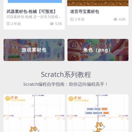
武器素材包-枪械【可预览】
迷宫寻宝素材包
武器素材包-枪械 是一款专为游戏开
2 年前
4.0K
发者和创作者设计的素材包，包含
2 年前
5.5K
多种高质量的枪械...
游戏素材包
角色（png）
Scratch系列教程
Scratch编程自学指南：助你迈向编程高手！