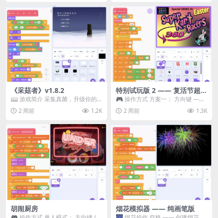
《采菇者》v1.8.2
特别试玩版 2 —— 复活节超级
卡丁车赛
📖 游戏简介 采集真菌，升级你的
🎮 操作方式 方案一： 方向键 ——
机体，并前往未知领域探索。 这是
移动 Z —— 跳跃 / 漂移 方案二： ...
2 周前
1.2K
2 周前
1.3K
一款静谧的探索冒...
胡闹厨房
烟花模拟器 —— 纯画笔版
🎮 操作方式 单人模式： 方向键 /
🎆 烟花操作 空格 —— 创建烟花 1