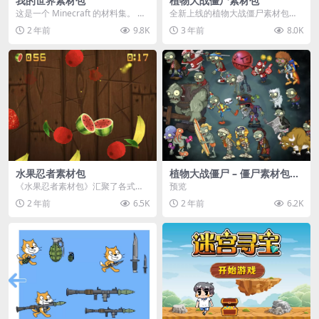
我的世界素材包
植物大战僵尸素材包
这是一个 Minecraft 的材料集。 操
全新上线的植物大战僵尸素材包，
作方法如下： 工具 → 右箭头 怪物...
内含48个精选资源，涵盖角色、场
2 年前
9.8K
3 年前
8.0K
景、音效等多样内容...
水果忍者素材包
植物大战僵尸 – 僵尸素材包
【可预览】
《水果忍者素材包》汇聚了各式鲜
预览
美诱人的水果图像与清脆悦耳的切
2 年前
6.5K
2 年前
6.2K
割音效，专为追求极致...