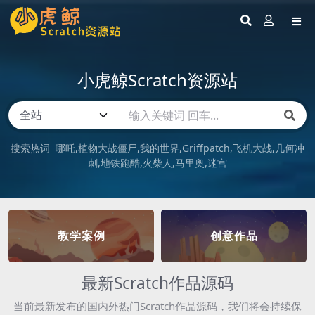
小虎鲸Scratch资源站
搜索热词
哪吒
植物大战僵尸
我的世界
Griffpatch
飞机大战
几何冲
刺
地铁跑酷
火柴人
马里奥
迷宫
教学案例
创意作品
最新Scratch作品源码
当前最新发布的国内外热门Scratch作品源码，我们将会持续保