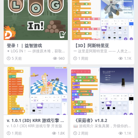
登录！ | 益智游戏
【3D】阿斯特里亚
✦ LOG IN！ — 拼接原木堆，获取
ー 这里是阿斯特里亚 —— 人类之
分数！ ᑕ☲◎ ᑕ☲◎ ᑕ☲◎ ᑕ☲◎ ...
罪与未来希望交汇之地 📖 游戏简
5 天前
940
1 周前
1.1K
介 《阿斯特里...
v. 1.0.1 (3D) KRR 游戏引擎 开
《采菇者》v1.8.2
发版
v. 1.0.1 (3D) KRR 游戏引擎 开发版
📖 游戏简介 采集真菌，升级你的
机体，并前往未知领域探索。 这是
1 周前
1.8K
2 周前
1.1K
一款静谧的探索冒...