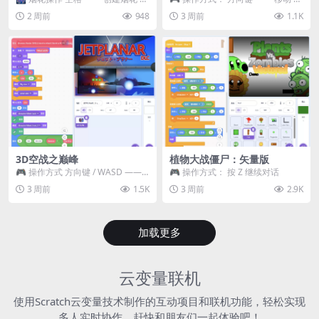
~ 3 —— 切换烟花类型 普通烟花
跳跃 空格 —— 打开宝箱 将你...
2 周前
948
3 周前
1.1K
嘶...
3D空战之巅峰
植物大战僵尸：矢量版
🎮 操作方式 方向键 / WASD ——
🎮 操作方式： 按 Z 继续对话
移动 Z / K —— 射击 / 攻击...
3 周前
1.5K
3 周前
2.9K
加载更多
云变量联机
使用Scratch云变量技术制作的互动项目和联机功能，轻松实现
多人实时协作，赶快和朋友们一起体验吧！