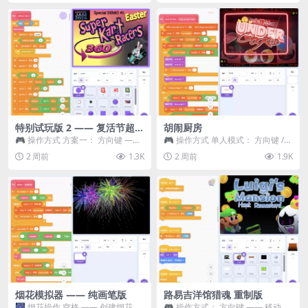
特别试玩版 2 —— 复活节超级
胡闹厨房
卡丁车赛
🎮 操作方式 方案一： 方向键 ——
🎮 操作方式 单人模式： 方向键 /
移动 Z —— 跳跃 / 漂移 方案二： ...
WASD —— 移动 Z / K —— 抓...
2 周前
1.3K
2 周前
1.9K
烟花模拟器 —— 纯画笔版
路易吉洋馆猎魂 重制版
🎆 烟花操作 空格 —— 创建烟花 1
🎮 操作方式： 方向键 —— 移动 &