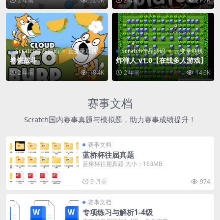
2 年前
52.0K
2 年前
21.7K
Scratch作品源码
云变量联机
Scratch作品源码
云变量联机
卷饼战斗
炸弹人 v1.0【在线多人游戏】
2 年前
18.4K
2 年前
14.6K
赛事文档
Scratch国内赛事真题与模拟题，助力赛事成绩提升！
赛事文档
蓝桥杯往届真题
蓝桥杯往届真题 大小：163MB
9 月前
974
赛事文档
专项练习与解析1-4级