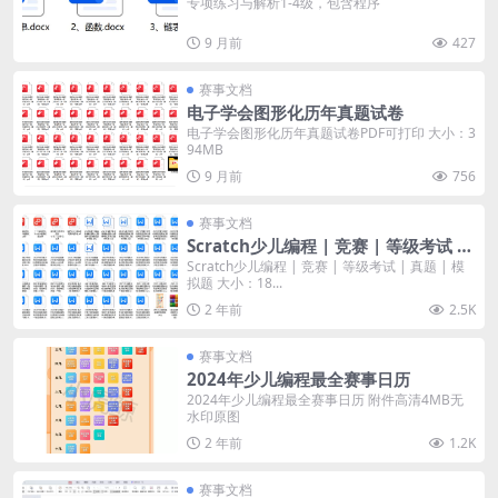
专项练习与解析1-4级，包含程序
9 月前
427
赛事文档
电子学会图形化历年真题试卷
电子学会图形化历年真题试卷PDF可打印 大小：3
94MB
9 月前
756
赛事文档
Scratch少儿编程 | 竞赛 | 等级考试 |
真题 | 模拟题
Scratch少儿编程 | 竞赛 | 等级考试 | 真题 | 模
拟题 大小：18...
2 年前
2.5K
赛事文档
2024年少儿编程最全赛事日历
2024年少儿编程最全赛事日历 附件高清4MB无
水印原图
2 年前
1.2K
赛事文档