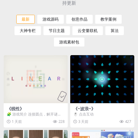
持更新
最新
游戏源码
创意作品
教学案例
大神专栏
节日主题
云变量联机
算法
游戏素材包
《线性》
《~波浪~》
🧩 游戏简介 连接圆点，解开谜
🖱️ 点击互动
题。 ⚠️ 重要提示 所有关卡均可通
1 天前
228
3 天前
427
关，请确保使用...