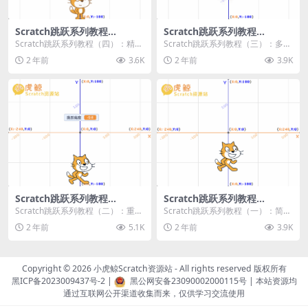
Scratch跳跃系列教程
Scratch跳跃系列教程
（四）：精准着陆
（三）：多段跳跃
Scratch跳跃系列教程（四）：精准
Scratch跳跃系列教程（三）：多段
着陆 作者：小虎鲸Scratch资源站
跳跃 作者：小虎鲸Scratch资源站
2 年前
3.6K
2 年前
3.9K
...
连...
Scratch跳跃系列教程
Scratch跳跃系列教程
（二）：重力跳跃
（一）：简单跳跃
Scratch跳跃系列教程（二）：重力
Scratch跳跃系列教程（一）：简单
跳跃 作者：小虎鲸Scratch资源站
跳跃 作者：小虎鲸Scratch资源站
2 年前
5.1K
2 年前
3.9K
按...
按...
Copyright © 2026
小虎鲸Scratch资源站
- All rights reserved 版权所有
黑ICP备2023009437号-2
|
黑公网安备23090002000115号
| 本站资源均
通过互联网公开渠道收集而来，仅供学习交流使用