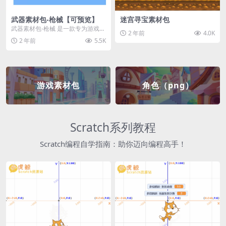
武器素材包-枪械【可预览】
迷宫寻宝素材包
武器素材包-枪械 是一款专为游戏开
2 年前
4.0K
发者和创作者设计的素材包，包含
2 年前
5.5K
多种高质量的枪械...
游戏素材包
角色（png）
Scratch系列教程
Scratch编程自学指南：助你迈向编程高手！