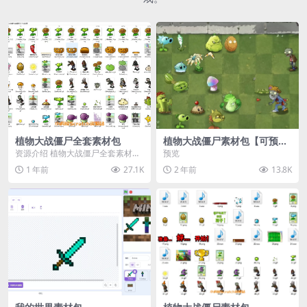
植物大战僵尸全套素材包
植物大战僵尸素材包【可预
览】
资源介绍 植物大战僵尸全套素材
预览
包，包含227个丰富多样的素材，
1 年前
27.1K
2 年前
13.8K
涵盖角色、背景、动...