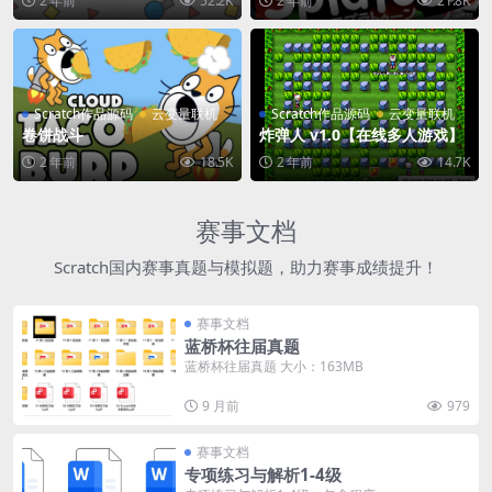
2 年前
52.2K
2 年前
21.8K
Scratch作品源码
云变量联机
Scratch作品源码
云变量联机
卷饼战斗
炸弹人 v1.0【在线多人游戏】
2 年前
18.5K
2 年前
14.7K
赛事文档
Scratch国内赛事真题与模拟题，助力赛事成绩提升！
赛事文档
蓝桥杯往届真题
蓝桥杯往届真题 大小：163MB
9 月前
979
赛事文档
专项练习与解析1-4级