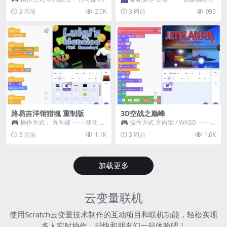
WASD —— 移动 Z / K —— 抓...
~ 3 —— 切换烟花类型 普通烟花
2 周前
2.0K
3 周前
995
嘶...
路易吉洋馆猎魂 重制版
3D空战之巅峰
🎮 操作方式： 方向键 —— 移动 &
🎮 操作方式 方向键 / WASD ——
跳跃 空格 —— 打开宝箱 将你...
移动 Z / K —— 射击 / 攻击...
3 周前
1.1K
3 周前
1.6K
加载更多
云变量联机
使用Scratch云变量技术制作的互动项目和联机功能，轻松实现
多人实时协作，赶快和朋友们一起体验吧！