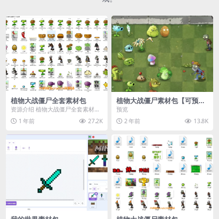
植物大战僵尸全套素材包
植物大战僵尸素材包【可预
览】
资源介绍 植物大战僵尸全套素材
预览
包，包含227个丰富多样的素材，
1 年前
27.2K
2 年前
13.8K
涵盖角色、背景、动...