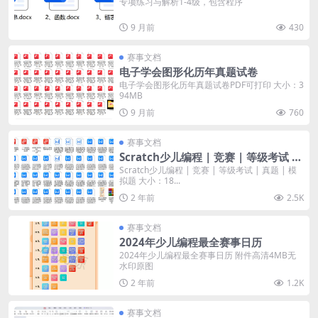
专项练习与解析1-4级，包含程序
9 月前
430
赛事文档
电子学会图形化历年真题试卷
电子学会图形化历年真题试卷PDF可打印 大小：3
94MB
9 月前
760
赛事文档
Scratch少儿编程 | 竞赛 | 等级考试 |
真题 | 模拟题
Scratch少儿编程 | 竞赛 | 等级考试 | 真题 | 模
拟题 大小：18...
2 年前
2.5K
赛事文档
2024年少儿编程最全赛事日历
2024年少儿编程最全赛事日历 附件高清4MB无
水印原图
2 年前
1.2K
赛事文档