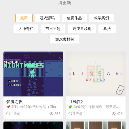
持更新
最新
游戏源码
创意作品
教学案例
大神专栏
节日主题
云变量联机
算法
游戏素材包
梦魇之夜
《线性》
📌 限时游戏创作活动作品（Glitch
🧩 游戏简介 连接圆点，解开谜
Game Jam） 📖 故事背景 怪物四...
题。 ⚠️ 重要提示 所有关卡均可通
1 天前
538
3 天前
406
关，请确保使用...