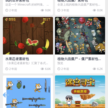
我的世界素材包
植物大战僵尸素材包
这是一个 Minecraft 的材料集。 操
全新上线的植物大战僵尸素材包，
作方法如下： 工具 → 右箭头 怪物...
内含48个精选资源，涵盖角色、场
2 年前
9.8K
3 年前
8.0K
景、音效等多样内容...
水果忍者素材包
植物大战僵尸 – 僵尸素材包
【可预览】
《水果忍者素材包》汇聚了各式鲜
预览
美诱人的水果图像与清脆悦耳的切
2 年前
6.6K
2 年前
6.2K
割音效，专为追求极致...