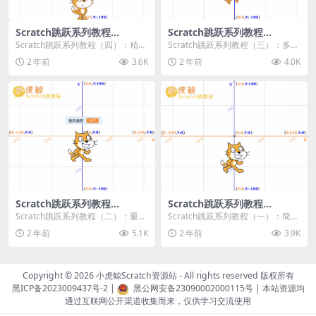
Scratch跳跃系列教程
Scratch跳跃系列教程
（四）：精准着陆
（三）：多段跳跃
Scratch跳跃系列教程（四）：精准
Scratch跳跃系列教程（三）：多段
着陆 作者：小虎鲸Scratch资源站
跳跃 作者：小虎鲸Scratch资源站
2 年前
3.6K
2 年前
4.0K
...
连...
Scratch跳跃系列教程
Scratch跳跃系列教程
（二）：重力跳跃
（一）：简单跳跃
Scratch跳跃系列教程（二）：重力
Scratch跳跃系列教程（一）：简单
跳跃 作者：小虎鲸Scratch资源站
跳跃 作者：小虎鲸Scratch资源站
2 年前
5.1K
2 年前
3.9K
按...
按...
Copyright © 2026
小虎鲸Scratch资源站
- All rights reserved 版权所有
黑ICP备2023009437号-2
|
黑公网安备23090002000115号
| 本站资源均
通过互联网公开渠道收集而来，仅供学习交流使用