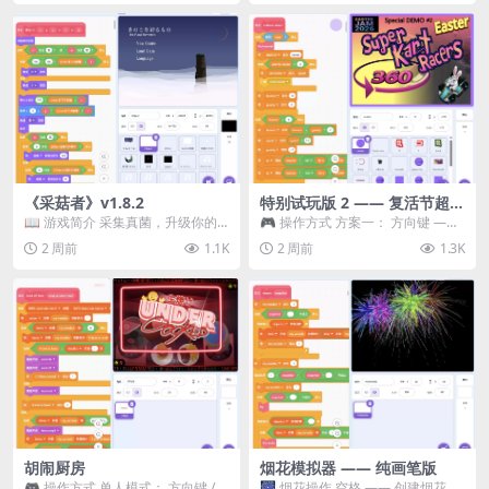
《采菇者》v1.8.2
特别试玩版 2 —— 复活节超级
卡丁车赛
📖 游戏简介 采集真菌，升级你的
🎮 操作方式 方案一： 方向键 ——
机体，并前往未知领域探索。 这是
移动 Z —— 跳跃 / 漂移 方案二： ...
2 周前
1.1K
2 周前
1.3K
一款静谧的探索冒...
胡闹厨房
烟花模拟器 —— 纯画笔版
🎮 操作方式 单人模式： 方向键 /
🎆 烟花操作 空格 —— 创建烟花 1