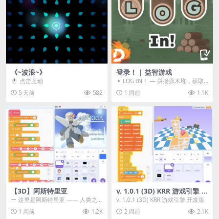
《~波浪~》
登录！ | 益智游戏
🖱️ 点击互动
✦ LOG IN！ — 拼接原木堆，获取
分数！ ᑕ☲◎ ᑕ☲◎ ᑕ☲◎ ᑕ☲◎ ...
5 天前
582
1 周前
1.1K
【3D】阿斯特里亚
v. 1.0.1 (3D) KRR 游戏引擎 开
发版
ー 这里是阿斯特里亚 —— 人类之
v. 1.0.1 (3D) KRR 游戏引擎 开发版
罪与未来希望交汇之地 📖 游戏简
1 周前
1.2K
2 周前
2.1K
介 《阿斯特里...