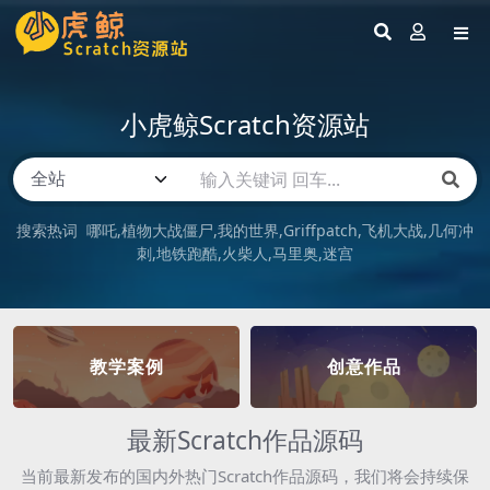
小虎鲸Scratch资源站
搜索热词
哪吒
植物大战僵尸
我的世界
Griffpatch
飞机大战
几何冲
刺
地铁跑酷
火柴人
马里奥
迷宫
教学案例
创意作品
最新Scratch作品源码
当前最新发布的国内外热门Scratch作品源码，我们将会持续保