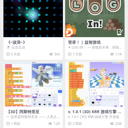
《~波浪~》
登录！ | 益智游戏
🖱️ 点击互动
✦ LOG IN！ — 拼接原木堆，获取
分数！ ᑕ☲◎ ᑕ☲◎ ᑕ☲◎ ᑕ☲◎ ...
5 天前
542
7 天前
1.1K
【3D】阿斯特里亚
v. 1.0.1 (3D) KRR 游戏引擎 开
发版
ー 这里是阿斯特里亚 —— 人类之
v. 1.0.1 (3D) KRR 游戏引擎 开发版
罪与未来希望交汇之地 📖 游戏简
1 周前
1.2K
2 周前
2.0K
介 《阿斯特里...