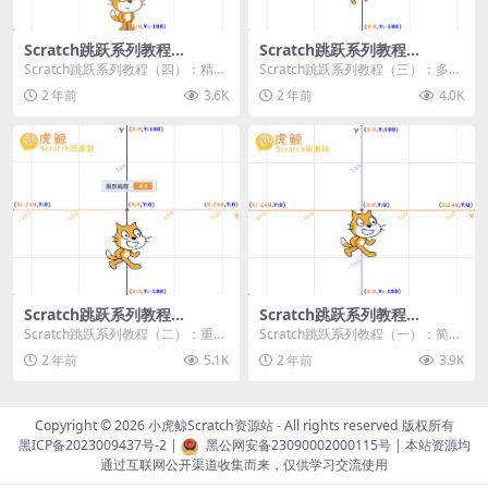
Scratch跳跃系列教程
Scratch跳跃系列教程
（四）：精准着陆
（三）：多段跳跃
Scratch跳跃系列教程（四）：精准
Scratch跳跃系列教程（三）：多段
着陆 作者：小虎鲸Scratch资源站
跳跃 作者：小虎鲸Scratch资源站
2 年前
3.6K
2 年前
4.0K
...
连...
Scratch跳跃系列教程
Scratch跳跃系列教程
（二）：重力跳跃
（一）：简单跳跃
Scratch跳跃系列教程（二）：重力
Scratch跳跃系列教程（一）：简单
跳跃 作者：小虎鲸Scratch资源站
跳跃 作者：小虎鲸Scratch资源站
2 年前
5.1K
2 年前
3.9K
按...
按...
Copyright © 2026
小虎鲸Scratch资源站
- All rights reserved 版权所有
黑ICP备2023009437号-2
|
黑公网安备23090002000115号
| 本站资源均
通过互联网公开渠道收集而来，仅供学习交流使用