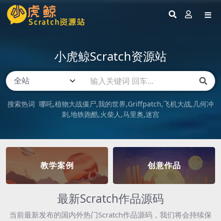
小虎鲸Scratch资源站
搜索热词
哪吒
植物大战僵尸
我的世界
Griffpatch
飞机大战
几何冲
刺
地铁跑酷
火柴人
马里奥
迷宫
教学案例
创意作品
最新Scratch作品源码
当前最新发布的国内外热门Scratch作品源码，我们将会持续保