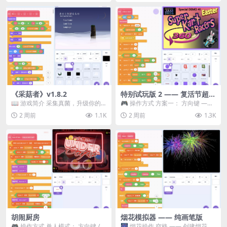
《采菇者》v1.8.2
特别试玩版 2 —— 复活节超级
卡丁车赛
📖 游戏简介 采集真菌，升级你的
🎮 操作方式 方案一： 方向键 ——
机体，并前往未知领域探索。 这是
移动 Z —— 跳跃 / 漂移 方案二： ...
2 周前
1.1K
2 周前
1.3K
一款静谧的探索冒...
胡闹厨房
烟花模拟器 —— 纯画笔版
🎮 操作方式 单人模式： 方向键 /
🎆 烟花操作 空格 —— 创建烟花 1