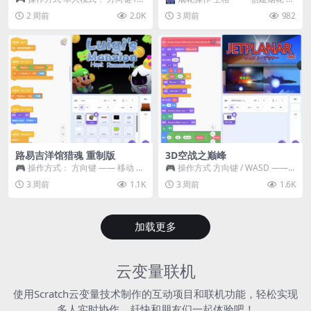
WASD —— 移动 Z / K —— 抓...
~ 3 —— 切换烟花类型 普通烟花
2 周前
2.0K
3 周前
982
嘶...
路易吉洋馆猎魂 重制版
3D空战之巅峰
🎮 操作方式： 方向键 —— 移动 &
🎮 操作方式 方向键 / WASD ——
跳跃 空格 —— 打开宝箱 将你...
移动 Z / K —— 射击 / 攻击...
3 周前
1.1K
3 周前
1.6K
加载更多
云变量联机
使用Scratch云变量技术制作的互动项目和联机功能，轻松实现
多人实时协作，赶快和朋友们一起体验吧！