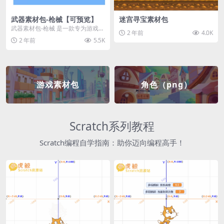
武器素材包-枪械【可预览】
迷宫寻宝素材包
武器素材包-枪械 是一款专为游戏开
2 年前
4.0K
发者和创作者设计的素材包，包含
2 年前
5.5K
多种高质量的枪械...
游戏素材包
角色（png）
Scratch系列教程
Scratch编程自学指南：助你迈向编程高手！