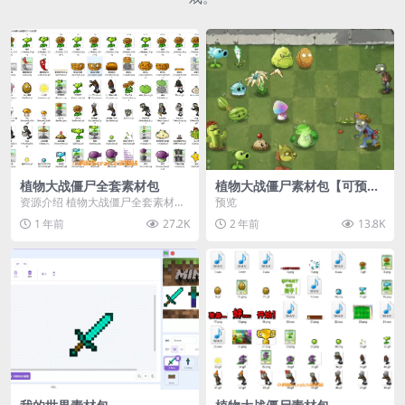
植物大战僵尸全套素材包
植物大战僵尸素材包【可预
览】
资源介绍 植物大战僵尸全套素材
预览
包，包含227个丰富多样的素材，
1 年前
27.2K
2 年前
13.8K
涵盖角色、背景、动...