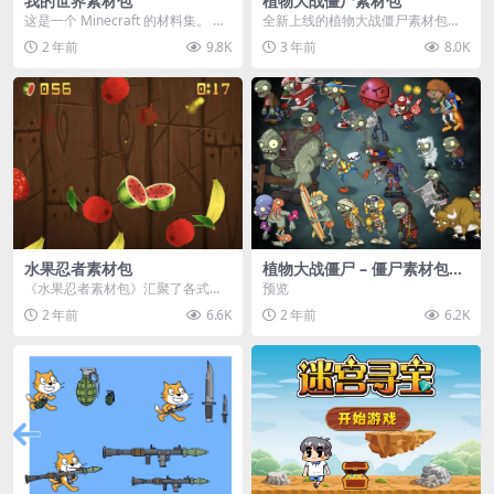
我的世界素材包
植物大战僵尸素材包
这是一个 Minecraft 的材料集。 操
全新上线的植物大战僵尸素材包，
作方法如下： 工具 → 右箭头 怪物...
内含48个精选资源，涵盖角色、场
2 年前
9.8K
3 年前
8.0K
景、音效等多样内容...
水果忍者素材包
植物大战僵尸 – 僵尸素材包
【可预览】
《水果忍者素材包》汇聚了各式鲜
预览
美诱人的水果图像与清脆悦耳的切
2 年前
6.6K
2 年前
6.2K
割音效，专为追求极致...