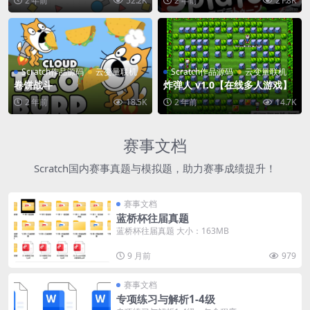
2 年前
52.2K
2 年前
21.8K
Scratch作品源码
云变量联机
Scratch作品源码
云变量联机
卷饼战斗
炸弹人 v1.0【在线多人游戏】
2 年前
18.5K
2 年前
14.7K
赛事文档
Scratch国内赛事真题与模拟题，助力赛事成绩提升！
赛事文档
蓝桥杯往届真题
蓝桥杯往届真题 大小：163MB
9 月前
979
赛事文档
专项练习与解析1-4级