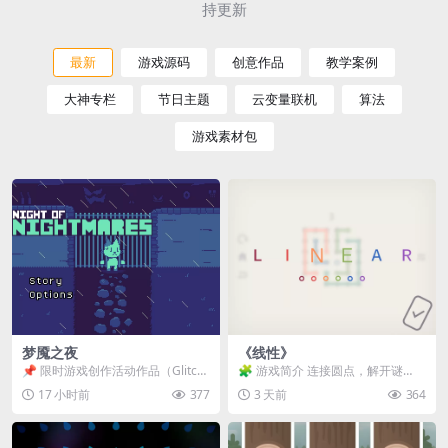
持更新
最新
游戏源码
创意作品
教学案例
大神专栏
节日主题
云变量联机
算法
游戏素材包
梦魇之夜
《线性》
📌 限时游戏创作活动作品（Glitch
🧩 游戏简介 连接圆点，解开谜
Game Jam） 📖 故事背景 怪物四...
题。 ⚠️ 重要提示 所有关卡均可通
17 小时前
377
3 天前
364
关，请确保使用...