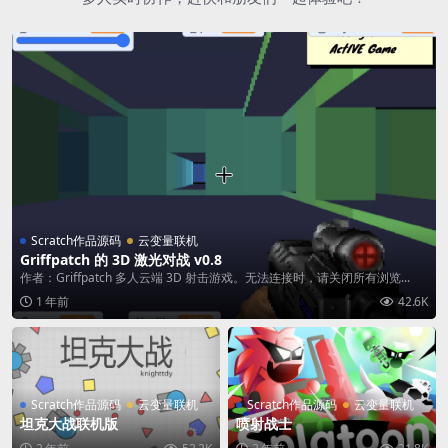
Scratch作品源码
云变量联机
Griffpatch 的 3D 激光对战 v0.8
作者：Griffpatch 多人云端 3D 射击游戏。无法连接时，请关闭所有浏览...
1 年前
42.6K
Scratch作品源码
云变量联机
Scratch作品源码
云变量联机
坦克大战联机版
喷射战士