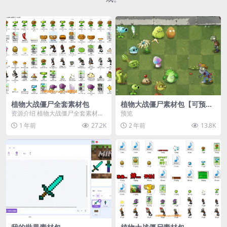
植物大战僵尸全套素材包
植物大战僵尸素材包【可预
览】
资源介绍 植物大战僵尸全套素材
预览
包，包含227个丰富多样的素材，
1 年前
27.2K
2 年前
13.8K
涵盖角色、背景、动...