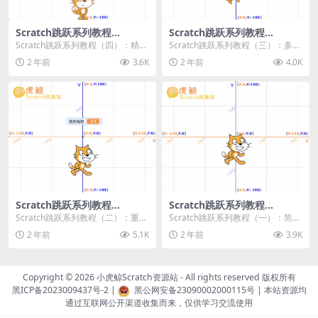
Scratch跳跃系列教程
Scratch跳跃系列教程
（四）：精准着陆
（三）：多段跳跃
Scratch跳跃系列教程（四）：精准
Scratch跳跃系列教程（三）：多段
着陆 作者：小虎鲸Scratch资源站
跳跃 作者：小虎鲸Scratch资源站
2 年前
3.6K
2 年前
4.0K
...
连...
Scratch跳跃系列教程
Scratch跳跃系列教程
（二）：重力跳跃
（一）：简单跳跃
Scratch跳跃系列教程（二）：重力
Scratch跳跃系列教程（一）：简单
跳跃 作者：小虎鲸Scratch资源站
跳跃 作者：小虎鲸Scratch资源站
2 年前
5.1K
2 年前
3.9K
按...
按...
Copyright © 2026
小虎鲸Scratch资源站
- All rights reserved 版权所有
黑ICP备2023009437号-2
|
黑公网安备23090002000115号
| 本站资源均
通过互联网公开渠道收集而来，仅供学习交流使用