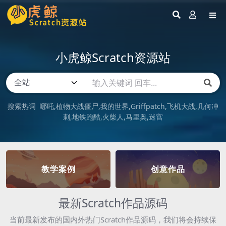
小虎鲸Scratch资源站
搜索热词
哪吒
植物大战僵尸
我的世界
Griffpatch
飞机大战
几何冲
刺
地铁跑酷
火柴人
马里奥
迷宫
教学案例
创意作品
最新Scratch作品源码
当前最新发布的国内外热门Scratch作品源码，我们将会持续保