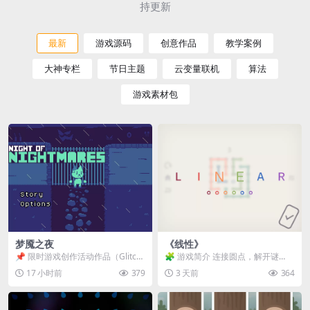
持更新
最新
游戏源码
创意作品
教学案例
大神专栏
节日主题
云变量联机
算法
游戏素材包
梦魇之夜
《线性》
📌 限时游戏创作活动作品（Glitch
🧩 游戏简介 连接圆点，解开谜
Game Jam） 📖 故事背景 怪物四...
题。 ⚠️ 重要提示 所有关卡均可通
17 小时前
379
3 天前
364
关，请确保使用...