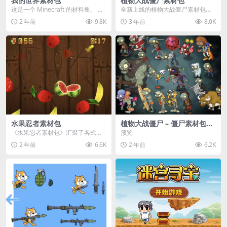
我的世界素材包
植物大战僵尸素材包
这是一个 Minecraft 的材料集。 操
全新上线的植物大战僵尸素材包，
作方法如下： 工具 → 右箭头 怪物...
内含48个精选资源，涵盖角色、场
2 年前
9.8K
3 年前
8.0K
景、音效等多样内容...
水果忍者素材包
植物大战僵尸 – 僵尸素材包
【可预览】
《水果忍者素材包》汇聚了各式鲜
预览
美诱人的水果图像与清脆悦耳的切
2 年前
6.6K
2 年前
6.2K
割音效，专为追求极致...