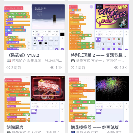
《采菇者》v1.8.2
特别试玩版 2 —— 复活节超级
卡丁车赛
📖 游戏简介 采集真菌，升级你的
🎮 操作方式 方案一： 方向键 ——
机体，并前往未知领域探索。 这是
移动 Z —— 跳跃 / 漂移 方案二： ...
2 周前
1.1K
2 周前
1.3K
一款静谧的探索冒...
胡闹厨房
烟花模拟器 —— 纯画笔版
🎮 操作方式 单人模式： 方向键 /
🎆 烟花操作 空格 —— 创建烟花 1