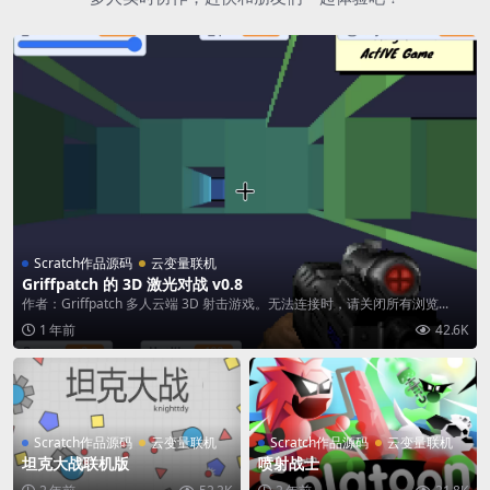
Scratch作品源码
云变量联机
Griffpatch 的 3D 激光对战 v0.8
作者：Griffpatch 多人云端 3D 射击游戏。无法连接时，请关闭所有浏览...
1 年前
42.6K
Scratch作品源码
云变量联机
Scratch作品源码
云变量联机
坦克大战联机版
喷射战士