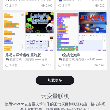
WASD —— 移动 Z / K —— 抓...
~ 3 —— 切换烟花类型 普通烟花
2 周前
2.0K
3 周前
982
嘶...
路易吉洋馆猎魂 重制版
3D空战之巅峰
🎮 操作方式： 方向键 —— 移动 &
🎮 操作方式 方向键 / WASD ——
跳跃 空格 —— 打开宝箱 将你...
移动 Z / K —— 射击 / 攻击...
3 周前
1.1K
3 周前
1.6K
加载更多
云变量联机
使用Scratch云变量技术制作的互动项目和联机功能，轻松实现
多人实时协作，赶快和朋友们一起体验吧！