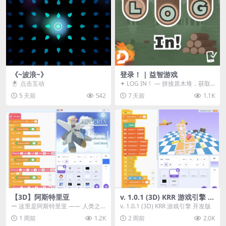
《~波浪~》
登录！ | 益智游戏
🖱️ 点击互动
✦ LOG IN！ — 拼接原木堆，获取
分数！ ᑕ☲◎ ᑕ☲◎ ᑕ☲◎ ᑕ☲◎ ...
5 天前
542
7 天前
1.1K
【3D】阿斯特里亚
v. 1.0.1 (3D) KRR 游戏引擎 开
发版
ー 这里是阿斯特里亚 —— 人类之
v. 1.0.1 (3D) KRR 游戏引擎 开发版
罪与未来希望交汇之地 📖 游戏简
1 周前
1.2K
2 周前
2.0K
介 《阿斯特里...