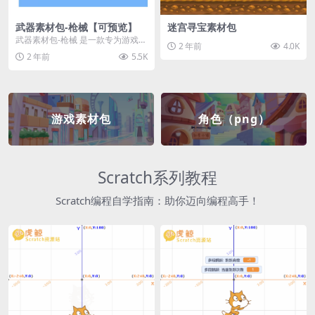
武器素材包-枪械【可预览】
迷宫寻宝素材包
武器素材包-枪械 是一款专为游戏开
2 年前
4.0K
发者和创作者设计的素材包，包含
2 年前
5.5K
多种高质量的枪械...
游戏素材包
角色（png）
Scratch系列教程
Scratch编程自学指南：助你迈向编程高手！