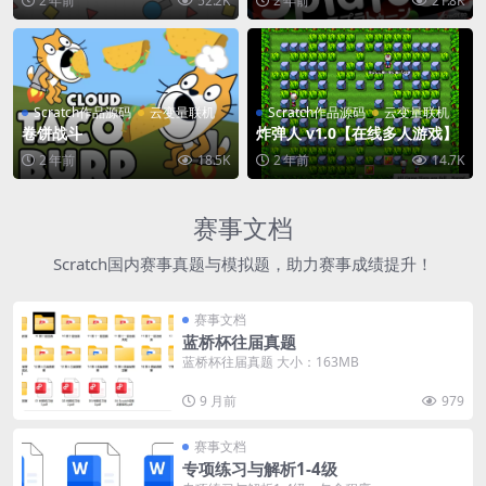
2 年前
52.2K
2 年前
21.8K
Scratch作品源码
云变量联机
Scratch作品源码
云变量联机
卷饼战斗
炸弹人 v1.0【在线多人游戏】
2 年前
18.5K
2 年前
14.7K
赛事文档
Scratch国内赛事真题与模拟题，助力赛事成绩提升！
赛事文档
蓝桥杯往届真题
蓝桥杯往届真题 大小：163MB
9 月前
979
赛事文档
专项练习与解析1-4级