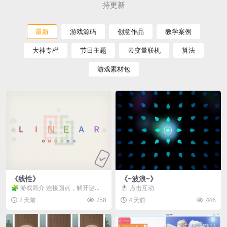
持更新
最新
游戏源码
创意作品
教学案例
大神专栏
节日主题
云变量联机
算法
游戏素材包
《线性》
《~波浪~》
🧩 游戏简介 连接圆点，解开谜
🖱️ 点击互动
题。 ⚠️ 重要提示 所有关卡均可通
2 天前
258
4 天前
446
关，请确保使用...