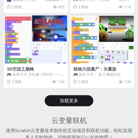
~ 3 —— 切换烟花类型 普通烟花
跳跃 空格 —— 打开宝箱 将你...
3 周前
955
3 周前
1.1K
嘶...
3D空战之巅峰
植物大战僵尸：矢量版
🎮 操作方式 方向键 / WASD ——
🎮 操作方式： 按 Z 继续对话
移动 Z / K —— 射击 / 攻击...
3 周前
1.5K
3 周前
2.9K
加载更多
云变量联机
使用Scratch云变量技术制作的互动项目和联机功能，轻松实现
多人实时协作，赶快和朋友们一起体验吧！