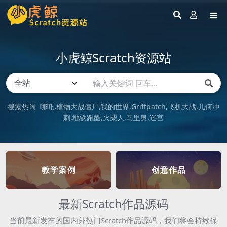
小虎鲸Scratch资源站
搜索热词
哪吒
植物大战僵尸
我的世界
Griffpatch
飞机大战
几何冲
刺
地铁跑酷
火柴人
马里奥
迷宫
教学案例
创意作品
最新Scratch作品源码
当前最新发布的国内外热门Scratch作品源码，我们将会持续保