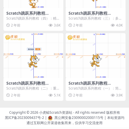
Scratch跳跃系列教程
Scratch跳跃系列教程
（四）：精准着陆
（三）：多段跳跃
Scratch跳跃系列教程（四）：精准
Scratch跳跃系列教程（三）：多段
着陆 作者：小虎鲸Scratch资源站
跳跃 作者：小虎鲸Scratch资源站
2 年前
3.6K
2 年前
4.0K
...
连...
Scratch跳跃系列教程
Scratch跳跃系列教程
（二）：重力跳跃
（一）：简单跳跃
Scratch跳跃系列教程（二）：重力
Scratch跳跃系列教程（一）：简单
跳跃 作者：小虎鲸Scratch资源站
跳跃 作者：小虎鲸Scratch资源站
2 年前
5.1K
2 年前
3.9K
按...
按...
Copyright © 2026
小虎鲸Scratch资源站
- All rights reserved 版权所有
黑ICP备2023009437号-2
|
黑公网安备23090002000115号
| 本站资源均
通过互联网公开渠道收集而来，仅供学习交流使用