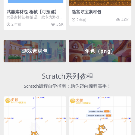
武器素材包-枪械【可预览】
迷宫寻宝素材包
武器素材包-枪械 是一款专为游戏开
2 年前
4.0K
发者和创作者设计的素材包，包含
2 年前
5.5K
多种高质量的枪械...
游戏素材包
角色（png）
Scratch系列教程
Scratch编程自学指南：助你迈向编程高手！