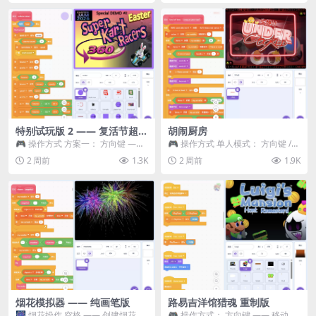
特别试玩版 2 —— 复活节超级
胡闹厨房
卡丁车赛
🎮 操作方式 方案一： 方向键 ——
🎮 操作方式 单人模式： 方向键 /
移动 Z —— 跳跃 / 漂移 方案二： ...
WASD —— 移动 Z / K —— 抓...
2 周前
1.3K
2 周前
1.9K
烟花模拟器 —— 纯画笔版
路易吉洋馆猎魂 重制版
🎆 烟花操作 空格 —— 创建烟花 1
🎮 操作方式： 方向键 —— 移动 &