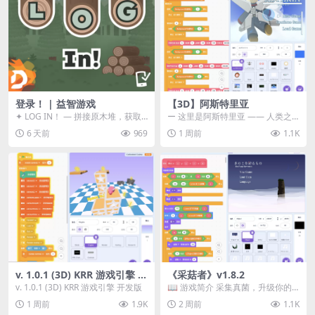
登录！ | 益智游戏
【3D】阿斯特里亚
✦ LOG IN！ — 拼接原木堆，获取
ー 这里是阿斯特里亚 —— 人类之
分数！ ᑕ☲◎ ᑕ☲◎ ᑕ☲◎ ᑕ☲◎ ...
罪与未来希望交汇之地 📖 游戏简
6 天前
969
1 周前
1.1K
介 《阿斯特里...
v. 1.0.1 (3D) KRR 游戏引擎 开
《采菇者》v1.8.2
发版
v. 1.0.1 (3D) KRR 游戏引擎 开发版
📖 游戏简介 采集真菌，升级你的
机体，并前往未知领域探索。 这是
1 周前
1.9K
2 周前
1.1K
一款静谧的探索冒...