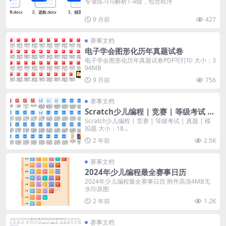
专项练习与解析1-4级，包含程序
9 月前
427
赛事文档
电子学会图形化历年真题试卷
电子学会图形化历年真题试卷PDF可打印 大小：3
94MB
9 月前
756
赛事文档
Scratch少儿编程 | 竞赛 | 等级考试 |
真题 | 模拟题
Scratch少儿编程 | 竞赛 | 等级考试 | 真题 | 模
拟题 大小：18...
2 年前
2.5K
赛事文档
2024年少儿编程最全赛事日历
2024年少儿编程最全赛事日历 附件高清4MB无
水印原图
2 年前
1.2K
赛事文档