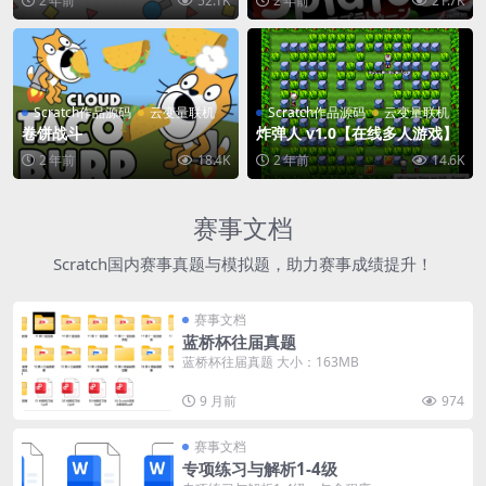
2 年前
52.1K
2 年前
21.7K
Scratch作品源码
云变量联机
Scratch作品源码
云变量联机
卷饼战斗
炸弹人 v1.0【在线多人游戏】
2 年前
18.4K
2 年前
14.6K
赛事文档
Scratch国内赛事真题与模拟题，助力赛事成绩提升！
赛事文档
蓝桥杯往届真题
蓝桥杯往届真题 大小：163MB
9 月前
974
赛事文档
专项练习与解析1-4级