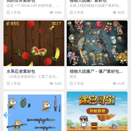
我的世界素材包
植物大战僵尸素材包
这是一个 Minecraft 的材料集。 操
全新上线的植物大战僵尸素材包，
作方法如下： 工具 → 右箭头 怪物...
内含48个精选资源，涵盖角色、场
2 年前
9.8K
3 年前
8.0K
景、音效等多样内容...
水果忍者素材包
植物大战僵尸 – 僵尸素材包
【可预览】
《水果忍者素材包》汇聚了各式鲜
预览
美诱人的水果图像与清脆悦耳的切
2 年前
6.6K
2 年前
6.2K
割音效，专为追求极致...