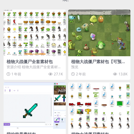
植物大战僵尸全套素材包
植物大战僵尸素材包【可预
览】
资源介绍 植物大战僵尸全套素材
预览
包，包含227个丰富多样的素材，
1 年前
27.1K
2 年前
13.8K
涵盖角色、背景、动...