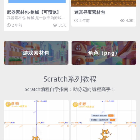
武器素材包-枪械【可预览】
迷宫寻宝素材包
武器素材包-枪械 是一款专为游戏开
2 年前
4.0K
发者和创作者设计的素材包，包含
2 年前
5.5K
多种高质量的枪械...
游戏素材包
角色（png）
Scratch系列教程
Scratch编程自学指南：助你迈向编程高手！