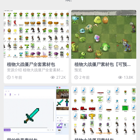
植物大战僵尸全套素材包
植物大战僵尸素材包【可预
览】
资源介绍 植物大战僵尸全套素材
预览
包，包含227个丰富多样的素材，
1 年前
27.2K
2 年前
13.8K
涵盖角色、背景、动...