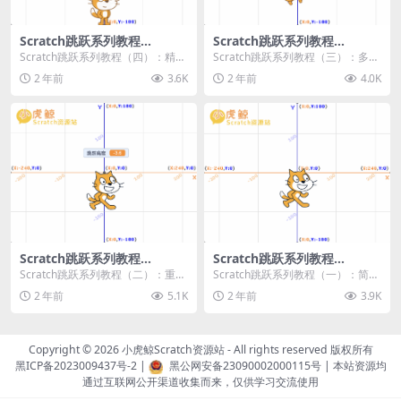
Scratch跳跃系列教程
Scratch跳跃系列教程
（四）：精准着陆
（三）：多段跳跃
Scratch跳跃系列教程（四）：精准
Scratch跳跃系列教程（三）：多段
着陆 作者：小虎鲸Scratch资源站
跳跃 作者：小虎鲸Scratch资源站
2 年前
3.6K
2 年前
4.0K
...
连...
Scratch跳跃系列教程
Scratch跳跃系列教程
（二）：重力跳跃
（一）：简单跳跃
Scratch跳跃系列教程（二）：重力
Scratch跳跃系列教程（一）：简单
跳跃 作者：小虎鲸Scratch资源站
跳跃 作者：小虎鲸Scratch资源站
2 年前
5.1K
2 年前
3.9K
按...
按...
Copyright © 2026
小虎鲸Scratch资源站
- All rights reserved 版权所有
黑ICP备2023009437号-2
|
黑公网安备23090002000115号
| 本站资源均
通过互联网公开渠道收集而来，仅供学习交流使用