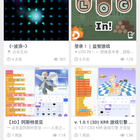
《~波浪~》
登录！ | 益智游戏
🖱️ 点击互动
✦ LOG IN！ — 拼接原木堆，获取
分数！ ᑕ☲◎ ᑕ☲◎ ᑕ☲◎ ᑕ☲◎ ...
4 天前
505
6 天前
1.1K
【3D】阿斯特里亚
v. 1.0.1 (3D) KRR 游戏引擎 开
发版
ー 这里是阿斯特里亚 —— 人类之
v. 1.0.1 (3D) KRR 游戏引擎 开发版
罪与未来希望交汇之地 📖 游戏简
1 周前
1.1K
1 周前
1.9K
介 《阿斯特里...