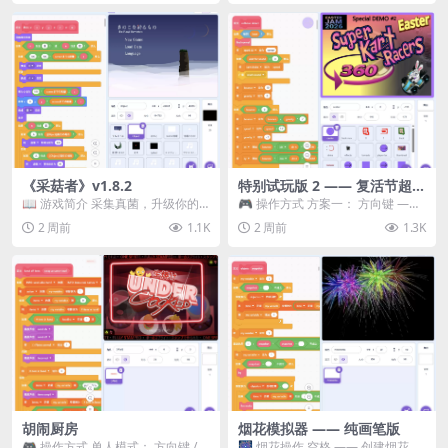
《采菇者》v1.8.2
特别试玩版 2 —— 复活节超级
卡丁车赛
📖 游戏简介 采集真菌，升级你的
🎮 操作方式 方案一： 方向键 ——
机体，并前往未知领域探索。 这是
移动 Z —— 跳跃 / 漂移 方案二： ...
2 周前
1.1K
2 周前
1.3K
一款静谧的探索冒...
胡闹厨房
烟花模拟器 —— 纯画笔版
🎮 操作方式 单人模式： 方向键 /
🎆 烟花操作 空格 —— 创建烟花 1