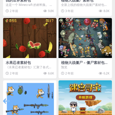
我的世界素材包
植物大战僵尸素材包
这是一个 Minecraft 的材料集。 操
全新上线的植物大战僵尸素材包，
作方法如下： 工具 → 右箭头 怪物...
内含48个精选资源，涵盖角色、场
2 年前
9.8K
3 年前
8.0K
景、音效等多样内容...
水果忍者素材包
植物大战僵尸 – 僵尸素材包
【可预览】
《水果忍者素材包》汇聚了各式鲜
预览
美诱人的水果图像与清脆悦耳的切
2 年前
6.6K
2 年前
6.2K
割音效，专为追求极致...