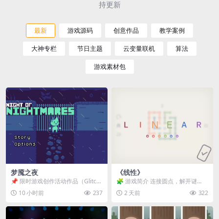
持更新
最新
游戏源码
创意作品
教学案例
大神专栏
节日主题
云变量联机
算法
游戏素材包
梦魇之夜
《线性》
📌 限时游戏创作活动作品（Glitch
🧩 游戏简介 连接圆点，解开谜
Game Jam） 📖 故事背景 怪物四...
题。 ⚠️ 重要提示 所有关卡均可通
10 小时前
237
2 天前
322
关，请确保使用...