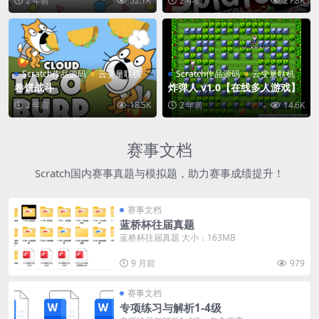
2 年前
52.1K
2 年前
21.8K
Scratch作品源码
云变量联机
Scratch作品源码
云变量联机
卷饼战斗
炸弹人 v1.0【在线多人游戏】
2 年前
18.5K
2 年前
14.6K
赛事文档
Scratch国内赛事真题与模拟题，助力赛事成绩提升！
赛事文档
蓝桥杯往届真题
蓝桥杯往届真题 大小：163MB
9 月前
979
赛事文档
专项练习与解析1-4级