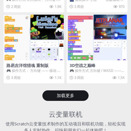
WASD —— 移动 Z / K —— 抓...
~ 3 —— 切换烟花类型 普通烟花
2 周前
1.9K
3 周前
970
嘶...
路易吉洋馆猎魂 重制版
3D空战之巅峰
🎮 操作方式： 方向键 —— 移动 &
🎮 操作方式 方向键 / WASD ——
跳跃 空格 —— 打开宝箱 将你...
移动 Z / K —— 射击 / 攻击...
3 周前
1.1K
3 周前
1.5K
加载更多
云变量联机
使用Scratch云变量技术制作的互动项目和联机功能，轻松实现
多人实时协作，赶快和朋友们一起体验吧！