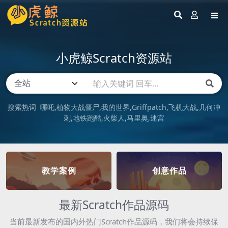
小虎鲸Scratch资源站
搜索热词
哪吒
植物大战僵尸
我的世界
Griffpatch
飞机大战
几何冲
刺
地铁跑酷
火柴人
马里奥
迷宫
教学案例
创意作品
最新Scratch作品源码
当前最新发布的国内外热门Scratch作品源码，我们将会持续保