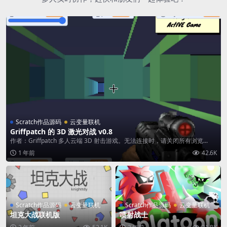
Scratch作品源码
云变量联机
Griffpatch 的 3D 激光对战 v0.8
作者：Griffpatch 多人云端 3D 射击游戏。无法连接时，请关闭所有浏览...
1 年前
42.6K
Scratch作品源码
云变量联机
Scratch作品源码
云变量联机
坦克大战联机版
喷射战士