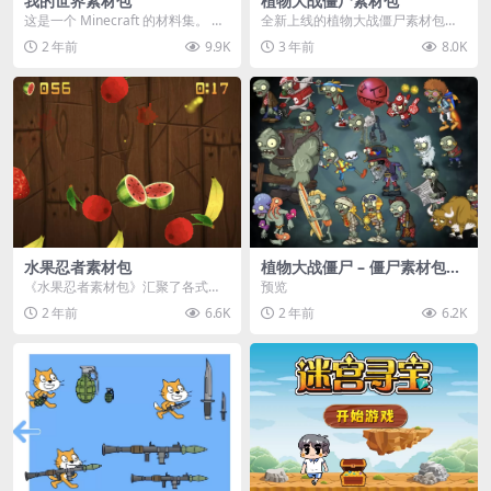
我的世界素材包
植物大战僵尸素材包
这是一个 Minecraft 的材料集。 操
全新上线的植物大战僵尸素材包，
作方法如下： 工具 → 右箭头 怪物...
内含48个精选资源，涵盖角色、场
2 年前
9.9K
3 年前
8.0K
景、音效等多样内容...
水果忍者素材包
植物大战僵尸 – 僵尸素材包
【可预览】
《水果忍者素材包》汇聚了各式鲜
预览
美诱人的水果图像与清脆悦耳的切
2 年前
6.6K
2 年前
6.2K
割音效，专为追求极致...