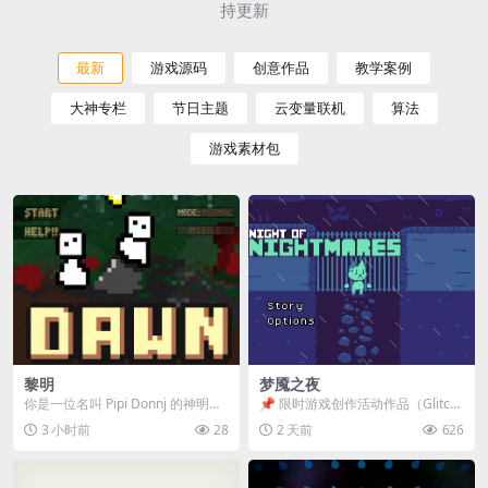
持更新
最新
游戏源码
创意作品
教学案例
大神专栏
节日主题
云变量联机
算法
游戏素材包
黎明
梦魇之夜
你是一位名叫 Pipi Donnj 的神明。
📌 限时游戏创作活动作品（Glitch
你的任务是保护一群白色小人。 点
Game Jam） 📖 故事背景 怪物四...
3 小时前
28
2 天前
626
击...