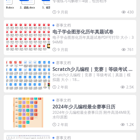
专项练习与解析1-4级，包含程序
9 月前
430
赛事文档
电子学会图形化历年真题试卷
电子学会图形化历年真题试卷PDF可打印 大小：3
94MB
9 月前
761
赛事文档
Scratch少儿编程 | 竞赛 | 等级考试 |
真题 | 模拟题
Scratch少儿编程 | 竞赛 | 等级考试 | 真题 | 模
拟题 大小：18...
2 年前
2.5K
赛事文档
2024年少儿编程最全赛事日历
2024年少儿编程最全赛事日历 附件高清4MB无
水印原图
2 年前
1.2K
赛事文档