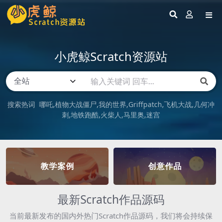
小虎鲸Scratch资源站
搜索热词
哪吒
植物大战僵尸
我的世界
Griffpatch
飞机大战
几何冲
刺
地铁跑酷
火柴人
马里奥
迷宫
教学案例
创意作品
最新Scratch作品源码
当前最新发布的国内外热门Scratch作品源码，我们将会持续保