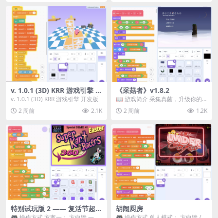
v. 1.0.1 (3D) KRR 游戏引擎 开
《采菇者》v1.8.2
发版
v. 1.0.1 (3D) KRR 游戏引擎 开发版
📖 游戏简介 采集真菌，升级你的
机体，并前往未知领域探索。 这是
2 周前
2.1K
2 周前
1.2K
一款静谧的探索冒...
特别试玩版 2 —— 复活节超级
胡闹厨房
卡丁车赛
🎮 操作方式 方案一： 方向键 ——
🎮 操作方式 单人模式： 方向键 /