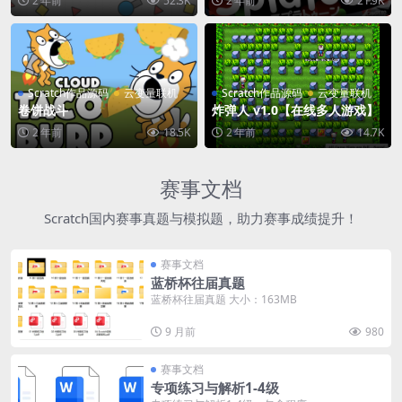
2 年前
52.3K
2 年前
21.9K
Scratch作品源码
云变量联机
Scratch作品源码
云变量联机
卷饼战斗
炸弹人 v1.0【在线多人游戏】
2 年前
18.5K
2 年前
14.7K
赛事文档
Scratch国内赛事真题与模拟题，助力赛事成绩提升！
赛事文档
蓝桥杯往届真题
蓝桥杯往届真题 大小：163MB
9 月前
980
赛事文档
专项练习与解析1-4级