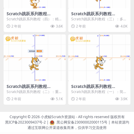
Scratch跳跃系列教程
Scratch跳跃系列教程
（四）：精准着陆
（三）：多段跳跃
Scratch跳跃系列教程（四）：精准
Scratch跳跃系列教程（三）：多段
着陆 作者：小虎鲸Scratch资源站
跳跃 作者：小虎鲸Scratch资源站
2 年前
3.6K
2 年前
4.0K
...
连...
Scratch跳跃系列教程
Scratch跳跃系列教程
（二）：重力跳跃
（一）：简单跳跃
Scratch跳跃系列教程（二）：重力
Scratch跳跃系列教程（一）：简单
跳跃 作者：小虎鲸Scratch资源站
跳跃 作者：小虎鲸Scratch资源站
2 年前
5.1K
2 年前
3.9K
按...
按...
Copyright © 2026
小虎鲸Scratch资源站
- All rights reserved 版权所有
黑ICP备2023009437号-2
|
黑公网安备23090002000115号
| 本站资源均
通过互联网公开渠道收集而来，仅供学习交流使用