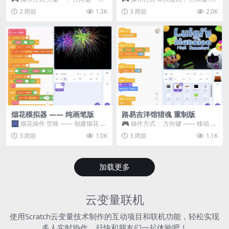
移动 Z —— 跳跃 / 漂移 方案二： ...
WASD —— 移动 Z / K —— 抓...
2 周前
1.3K
3 周前
2.0K
烟花模拟器 —— 纯画笔版
路易吉洋馆猎魂 重制版
🎆 烟花操作 空格 —— 创建烟花 1
🎮 操作方式： 方向键 —— 移动 &
~ 3 —— 切换烟花类型 普通烟花
跳跃 空格 —— 打开宝箱 将你...
3 周前
1.0K
3 周前
1.1K
嘶...
加载更多
云变量联机
使用Scratch云变量技术制作的互动项目和联机功能，轻松实现
多人实时协作，赶快和朋友们一起体验吧！