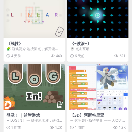
《线性》
《~波浪~》
🧩 游戏简介 连接圆点，解开谜
🖱️ 点击互动
题。 ⚠️ 重要提示 所有关卡均可通
4 天前
440
6 天前
621
关，请确保使用...
登录！ | 益智游戏
【3D】阿斯特里亚
✦ LOG IN！ — 拼接原木堆，获取
ー 这里是阿斯特里亚 —— 人类之
分数！ ᑕ☲◎ ᑕ☲◎ ᑕ☲◎ ᑕ☲◎ ...
罪与未来希望交汇之地 📖 游戏简
1 周前
1.2K
1 周前
1.3K
介 《阿斯特里...