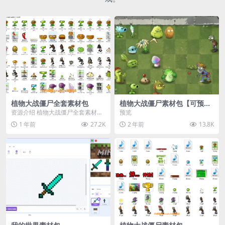
植物大战僵尸全套素材包
植物大战僵尸素材包【可预
览】
资源介绍 植物大战僵尸全套素材
预览
包，包含227个丰富多样的素材，
1 年前
27.2K
2 年前
13.8K
涵盖角色、背景、动...