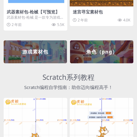
武器素材包-枪械【可预览】
迷宫寻宝素材包
武器素材包-枪械 是一款专为游戏开
2 年前
4.0K
发者和创作者设计的素材包，包含
2 年前
5.5K
多种高质量的枪械...
游戏素材包
角色（png）
Scratch系列教程
Scratch编程自学指南：助你迈向编程高手！