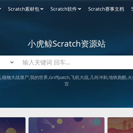
Scratch素材包
Scratch软件
Scratch赛事文档
小虎鲸Scratch资源站
吒
植物大战僵尸
我的世界
Griffpatch
飞机大战
几何冲刺
地铁跑酷
火
宫