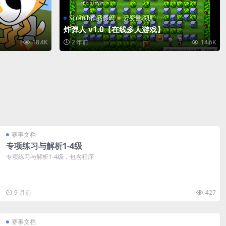
Scratch作品源码
云变量联机
炸弹人 v1.0【在线多人游戏】
18.4K
2 年前
14.6K
赛事文档
专项练习与解析1-4级
专项练习与解析1-4级，包含程序
9 月前
427
赛事文档