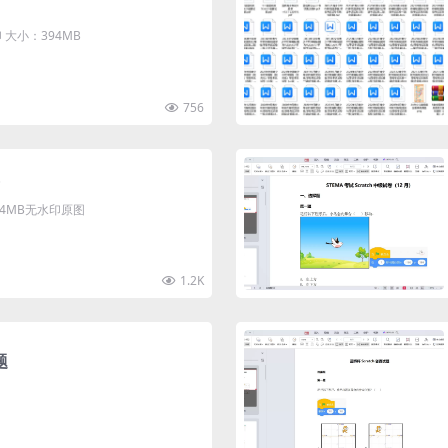
大小：394MB
756
清4MB无水印原图
1.2K
题