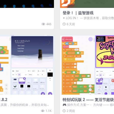
登录！ | 益智游戏
✦ LOG IN！ — 拼接原木堆，获取分
ᑕ☲◎ ᑕ☲◎ ...
446
6 天前
8.2
特别试玩版 2 —— 复活节超
采集真菌，升级你的机体，并前往未知领
🎮 操作方式 方案一： 方向键 —— 移动 
静谧的探索冒...
漂移 方案二： ...
1.1K
2 周前