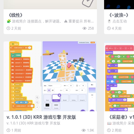
《线性》
《~波浪~》
🧩 游戏简介 连接圆点，解开谜题。 ⚠️ 重要提示 所有
🖱️ 点击互动
关卡均可通关，请确保使用...
2 天前
258
4 天前
v. 1.0.1 (3D) KRR 游戏引擎 开发版
《采菇者》v1.
v. 1.0.1 (3D) KRR 游戏引擎 开发版
📖 游戏简介 
域探索。 这是一款
1 周前
1.9K
2 周前