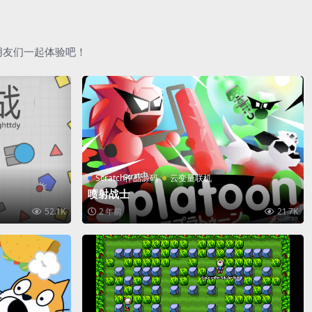
朋友们一起体验吧！
Scratch作品源码
云变量联机
喷射战士
52.1K
2 年前
21.7K