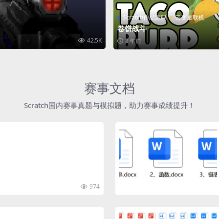
Scratch作品源码
云变量联机
卷饼战斗
42.5K
2 年前
赛事文档
Scratch国内赛事真题与模拟题，助力赛事成绩提升！
974