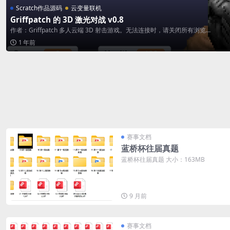
Scratch作品源码
云变量联机
Griffpatch 的 3D 激光对战 v0.8
作者：Griffpatch 多人云端 3D 射击游戏。无法连接时，请关闭所有浏览...
1 年前
赛事文档
蓝桥杯往届真题
蓝桥杯往届真题 大小：163MB
9 月前
赛事文档