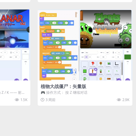
植物大战僵尸：矢量版
 / K —— 射击 /
🎮 操作方式： 按 Z 继续对话
1.5K
3 周前
2.9K