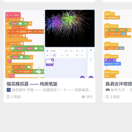
烟花模拟器 —— 纯画笔版
路易吉洋馆猎
🎆 烟花操作 空格 —— 创建烟花 1 ~ 3 —— 切换烟花类
🎮 操作方式： 
型 普通烟花 嘶...
宝箱 将你...
3 周前
955
3 周前