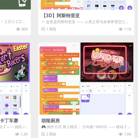
【3D】阿斯特里亚
数！ ᑕ☲◎ ᑕ☲◎
ー 这里是阿斯特里亚 —— 人类之罪与未来希望交汇之
地 📖 游戏简介 《阿斯特里...
969
1 周前
1.1K
级卡丁车赛
胡闹厨房
Z —— 跳跃 /
🎮 操作方式 单人模式： 方向键 / WASD —— 移动 Z /
K —— 抓...
1.3K
2 周前
1.9K