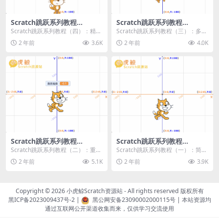
Scratch跳跃系列教程
Scratch跳跃系列教程
（四）：精准着陆
（三）：多段跳跃
Scratch跳跃系列教程（四）：精准
Scratch跳跃系列教程（三）：多段
着陆 作者：小虎鲸Scratch资源站
跳跃 作者：小虎鲸Scratch资源站
2 年前
3.6K
2 年前
4.0K
...
连...
Scratch跳跃系列教程
Scratch跳跃系列教程
（二）：重力跳跃
（一）：简单跳跃
Scratch跳跃系列教程（二）：重力
Scratch跳跃系列教程（一）：简单
跳跃 作者：小虎鲸Scratch资源站
跳跃 作者：小虎鲸Scratch资源站
2 年前
5.1K
2 年前
3.9K
按...
按...
Copyright © 2026
小虎鲸Scratch资源站
- All rights reserved 版权所有
黑ICP备2023009437号-2
|
黑公网安备23090002000115号
| 本站资源均
通过互联网公开渠道收集而来，仅供学习交流使用