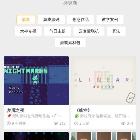
持更新
最新
游戏源码
创意作品
教学案例
大神专栏
节日主题
云变量联机
算法
游戏素材包
梦魇之夜
《线性》
📌 限时游戏创作活动作品（Glitch
🧩 游戏简介 连接圆点，解开谜
Game Jam） 📖 故事背景 怪物四...
题。 ⚠️ 重要提示 所有关卡均可通
9 小时前
213
2 天前
314
关，请确保使用...