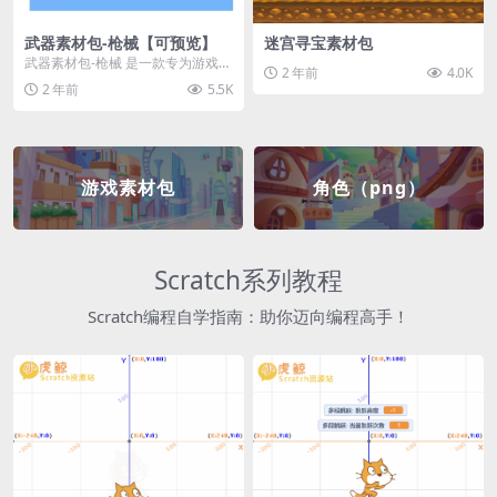
武器素材包-枪械【可预览】
迷宫寻宝素材包
武器素材包-枪械 是一款专为游戏开
2 年前
4.0K
发者和创作者设计的素材包，包含
2 年前
5.5K
多种高质量的枪械...
游戏素材包
角色（png）
Scratch系列教程
Scratch编程自学指南：助你迈向编程高手！