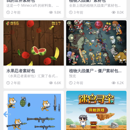
我的世界素材包
植物大战僵尸素材包
这是一个 Minecraft 的材料集。 操
全新上线的植物大战僵尸素材包，
作方法如下： 工具 → 右箭头 怪物...
内含48个精选资源，涵盖角色、场
2 年前
9.8K
3 年前
8.0K
景、音效等多样内容...
水果忍者素材包
植物大战僵尸 – 僵尸素材包
【可预览】
《水果忍者素材包》汇聚了各式鲜
预览
美诱人的水果图像与清脆悦耳的切
2 年前
6.6K
2 年前
6.2K
割音效，专为追求极致...