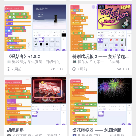
《采菇者》v1.8.2
特别试玩版 2 —— 复活节超级
卡丁车赛
📖 游戏简介 采集真菌，升级你的
🎮 操作方式 方案一： 方向键 ——
机体，并前往未知领域探索。 这是
移动 Z —— 跳跃 / 漂移 方案二： ...
2 周前
1.1K
2 周前
1.3K
一款静谧的探索冒...
胡闹厨房
烟花模拟器 —— 纯画笔版
🎮 操作方式 单人模式： 方向键 /
🎆 烟花操作 空格 —— 创建烟花 1