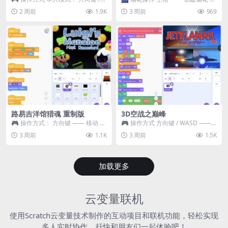
WASD —— 移动 Z / K —— 抓...
~ 3 —— 切换烟花类型 普通烟花
2 周前
1.9K
3 周前
969
嘶...
路易吉洋馆猎魂 重制版
3D空战之巅峰
🎮 操作方式： 方向键 —— 移动 &
🎮 操作方式 方向键 / WASD ——
跳跃 空格 —— 打开宝箱 将你...
移动 Z / K —— 射击 / 攻击...
3 周前
1.1K
3 周前
1.5K
加载更多
云变量联机
使用Scratch云变量技术制作的互动项目和联机功能，轻松实现
多人实时协作，赶快和朋友们一起体验吧！