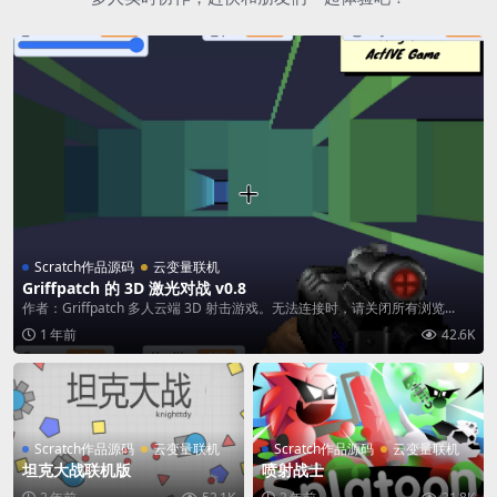
Scratch作品源码
云变量联机
Griffpatch 的 3D 激光对战 v0.8
作者：Griffpatch 多人云端 3D 射击游戏。无法连接时，请关闭所有浏览...
1 年前
42.6K
Scratch作品源码
云变量联机
Scratch作品源码
云变量联机
坦克大战联机版
喷射战士