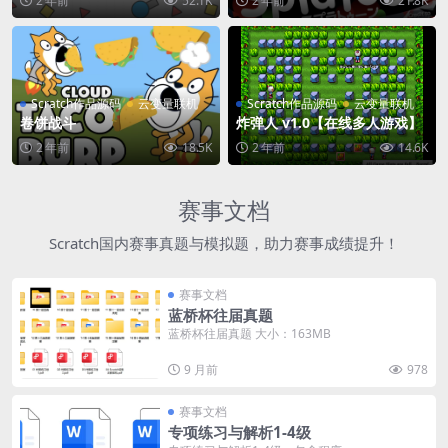
2 年前
52.1K
2 年前
21.8K
Scratch作品源码
云变量联机
Scratch作品源码
云变量联机
卷饼战斗
炸弹人 v1.0【在线多人游戏】
2 年前
18.5K
2 年前
14.6K
赛事文档
Scratch国内赛事真题与模拟题，助力赛事成绩提升！
赛事文档
蓝桥杯往届真题
蓝桥杯往届真题 大小：163MB
9 月前
978
赛事文档
专项练习与解析1-4级