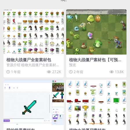
植物大战僵尸全套素材包
植物大战僵尸素材包【可预
览】
资源介绍 植物大战僵尸全套素材
预览
包，包含227个丰富多样的素材，
1 年前
27.2K
2 年前
13.8K
涵盖角色、背景、动...