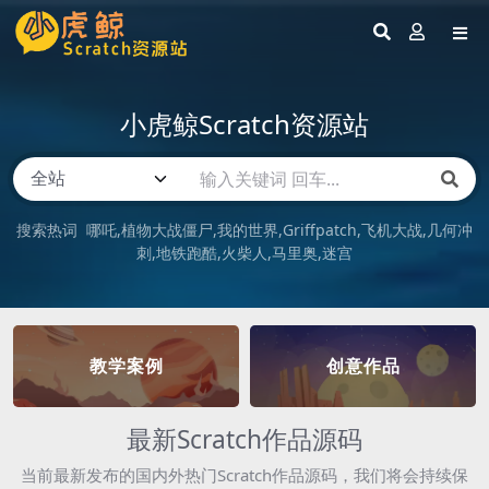
小虎鲸Scratch资源站
搜索热词
哪吒
植物大战僵尸
我的世界
Griffpatch
飞机大战
几何冲
刺
地铁跑酷
火柴人
马里奥
迷宫
教学案例
创意作品
最新Scratch作品源码
当前最新发布的国内外热门Scratch作品源码，我们将会持续保