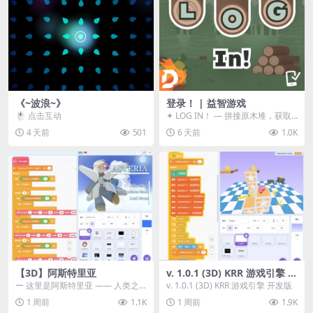
《~波浪~》
登录！ | 益智游戏
🖱️ 点击互动
✦ LOG IN！ — 拼接原木堆，获取
分数！ ᑕ☲◎ ᑕ☲◎ ᑕ☲◎ ᑕ☲◎ ...
4 天前
501
6 天前
1.0K
【3D】阿斯特里亚
v. 1.0.1 (3D) KRR 游戏引擎 开
发版
ー 这里是阿斯特里亚 —— 人类之
v. 1.0.1 (3D) KRR 游戏引擎 开发版
罪与未来希望交汇之地 📖 游戏简
1 周前
1.1K
1 周前
1.9K
介 《阿斯特里...