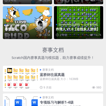
2 年前
52.3K
2 年前
21.9K
Scratch作品源码
云变量联机
Scratch作品源码
云变量联机
卷饼战斗
炸弹人 v1.0【在线多人游戏】
2 年前
18.5K
2 年前
14.7K
赛事文档
Scratch国内赛事真题与模拟题，助力赛事成绩提升！
赛事文档
蓝桥杯往届真题
蓝桥杯往届真题 大小：163MB
9 月前
980
赛事文档
专项练习与解析1-4级