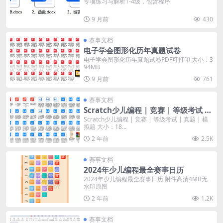
专项练习与解析1-4级，包含程序
9 月前
430
赛事文档
电子学会图形化历年真题试卷
电子学会图形化历年真题试卷PDF可打印 大小：3
94MB
9 月前
761
赛事文档
Scratch少儿编程 | 竞赛 | 等级考试 |
真题 | 模拟题
Scratch少儿编程 | 竞赛 | 等级考试 | 真题 | 模
拟题 大小：18...
2 年前
2.5K
赛事文档
2024年少儿编程最全赛事日历
2024年少儿编程最全赛事日历 附件高清4MB无
水印原图
2 年前
1.2K
赛事文档