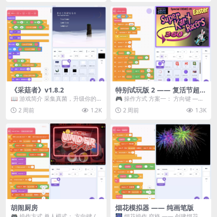
《采菇者》v1.8.2
特别试玩版 2 —— 复活节超级
卡丁车赛
📖 游戏简介 采集真菌，升级你的
🎮 操作方式 方案一： 方向键 ——
机体，并前往未知领域探索。 这是
移动 Z —— 跳跃 / 漂移 方案二： ...
2 周前
1.2K
2 周前
1.3K
一款静谧的探索冒...
胡闹厨房
烟花模拟器 —— 纯画笔版
🎮 操作方式 单人模式： 方向键 /
🎆 烟花操作 空格 —— 创建烟花 1