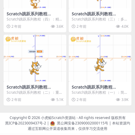
Scratch跳跃系列教程
Scratch跳跃系列教程
（四）：精准着陆
（三）：多段跳跃
Scratch跳跃系列教程（四）：精准
Scratch跳跃系列教程（三）：多段
着陆 作者：小虎鲸Scratch资源站
跳跃 作者：小虎鲸Scratch资源站
2 年前
3.6K
2 年前
4.0K
...
连...
Scratch跳跃系列教程
Scratch跳跃系列教程
（二）：重力跳跃
（一）：简单跳跃
Scratch跳跃系列教程（二）：重力
Scratch跳跃系列教程（一）：简单
跳跃 作者：小虎鲸Scratch资源站
跳跃 作者：小虎鲸Scratch资源站
2 年前
5.1K
2 年前
3.9K
按...
按...
Copyright © 2026
小虎鲸Scratch资源站
- All rights reserved 版权所有
黑ICP备2023009437号-2
|
黑公网安备23090002000115号
| 本站资源均
通过互联网公开渠道收集而来，仅供学习交流使用