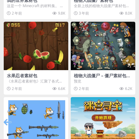
我的世界素材包
植物大战僵尸素材包
这是一个 Minecraft 的材料集。 操
全新上线的植物大战僵尸素材包，
作方法如下： 工具 → 右箭头 怪物...
内含48个精选资源，涵盖角色、场
2 年前
9.8K
3 年前
8.0K
景、音效等多样内容...
水果忍者素材包
植物大战僵尸 – 僵尸素材包
【可预览】
《水果忍者素材包》汇聚了各式鲜
预览
美诱人的水果图像与清脆悦耳的切
2 年前
6.6K
2 年前
6.2K
割音效，专为追求极致...