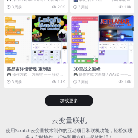
WASD —— 移动 Z / K —— 抓...
~ 3 —— 切换烟花类型 普通烟花
3 周前
2.0K
3 周前
1.0K
嘶...
路易吉洋馆猎魂 重制版
3D空战之巅峰
🎮 操作方式： 方向键 —— 移动 &
🎮 操作方式 方向键 / WASD ——
跳跃 空格 —— 打开宝箱 将你...
移动 Z / K —— 射击 / 攻击...
3 周前
1.1K
3 周前
1.6K
加载更多
云变量联机
使用Scratch云变量技术制作的互动项目和联机功能，轻松实现
多人实时协作，赶快和朋友们一起体验吧！