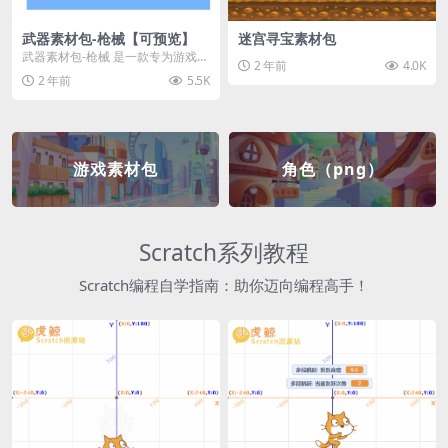
武器素材包-枪械【可预览】
迷宫寻宝素材包
武器素材包-枪械 是一款专为游戏开
2 年前
4.0K
发者和创作者设计的素材包，包含
2 年前
5.5K
多种高质量的枪械...
游戏素材包
角色（png）
Scratch系列教程
Scratch编程自学指南：助你迈向编程高手！