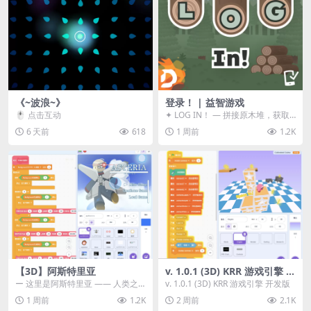
《~波浪~》
登录！ | 益智游戏
🖱️ 点击互动
✦ LOG IN！ — 拼接原木堆，获取
分数！ ᑕ☲◎ ᑕ☲◎ ᑕ☲◎ ᑕ☲◎ ...
6 天前
618
1 周前
1.2K
【3D】阿斯特里亚
v. 1.0.1 (3D) KRR 游戏引擎 开
发版
ー 这里是阿斯特里亚 —— 人类之
v. 1.0.1 (3D) KRR 游戏引擎 开发版
罪与未来希望交汇之地 📖 游戏简
1 周前
1.2K
2 周前
2.1K
介 《阿斯特里...