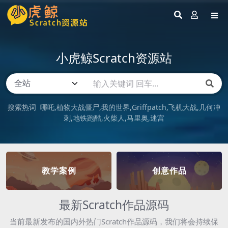
小虎鲸Scratch资源站
搜索热词
哪吒
植物大战僵尸
我的世界
Griffpatch
飞机大战
几何冲
刺
地铁跑酷
火柴人
马里奥
迷宫
教学案例
创意作品
最新Scratch作品源码
当前最新发布的国内外热门Scratch作品源码，我们将会持续保