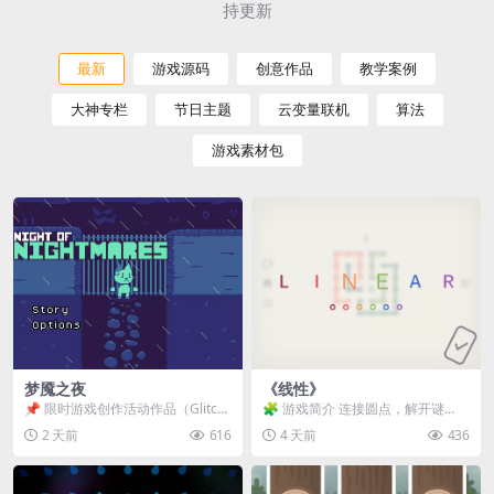
持更新
最新
游戏源码
创意作品
教学案例
大神专栏
节日主题
云变量联机
算法
游戏素材包
梦魇之夜
《线性》
📌 限时游戏创作活动作品（Glitch
🧩 游戏简介 连接圆点，解开谜
Game Jam） 📖 故事背景 怪物四...
题。 ⚠️ 重要提示 所有关卡均可通
2 天前
616
4 天前
436
关，请确保使用...