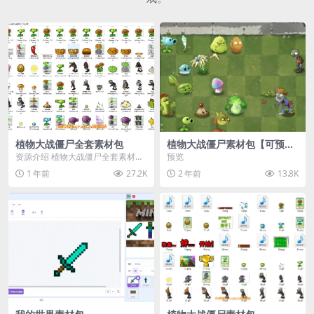
植物大战僵尸全套素材包
植物大战僵尸素材包【可预
览】
资源介绍 植物大战僵尸全套素材
预览
包，包含227个丰富多样的素材，
1 年前
27.2K
2 年前
13.8K
涵盖角色、背景、动...