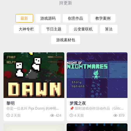
持更新
最新
游戏源码
创意作品
教学案例
大神专栏
节日主题
云变量联机
算法
游戏素材包
黎明
梦魇之夜
你是一位名叫 Pipi Donnj 的神明。
📌 限时游戏创作活动作品（Glitch
你的任务是保护一群白色小人。 点
Game Jam） 📖 故事背景 怪物四...
2 天前
424
4 天前
879
击...