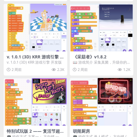
v. 1.0.1 (3D) KRR 游戏引擎 开
《采菇者》v1.8.2
发版
v. 1.0.1 (3D) KRR 游戏引擎 开发版
📖 游戏简介 采集真菌，升级你的
机体，并前往未知领域探索。 这是
2 周前
2.3K
2 周前
1.2K
一款静谧的探索冒...
特别试玩版 2 —— 复活节超级
胡闹厨房
卡丁车赛
🎮 操作方式 方案一： 方向键 ——
🎮 操作方式 单人模式： 方向键 /