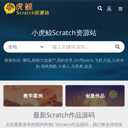
小虎鲸Scratch资源站
搜索热词
哪吒
植物大战僵尸
我的世界
Griffpatch
飞机大战
几何冲
刺
地铁跑酷
火柴人
马里奥
迷宫
教学案例
创意作品
最新Scratch作品源码
当前最新发布的国内外热门Scratch作品源码，我们将会持续保