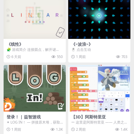
《线性》
《~波浪~》
🧩 游戏简介 连接圆点，解开谜
🖱️ 点击互动
题。 ⚠️ 重要提示 所有关卡均可通
6 天前
550
1 周前
703
关，请确保使用...
登录！ | 益智游戏
【3D】阿斯特里亚
✦ LOG IN！ — 拼接原木堆，获取
ー 这里是阿斯特里亚 —— 人类之
分数！ ᑕ☲◎ ᑕ☲◎ ᑕ☲◎ ᑕ☲◎ ...
罪与未来希望交汇之地 📖 游戏简
1 周前
1.3K
2 周前
1.4K
介 《阿斯特里...