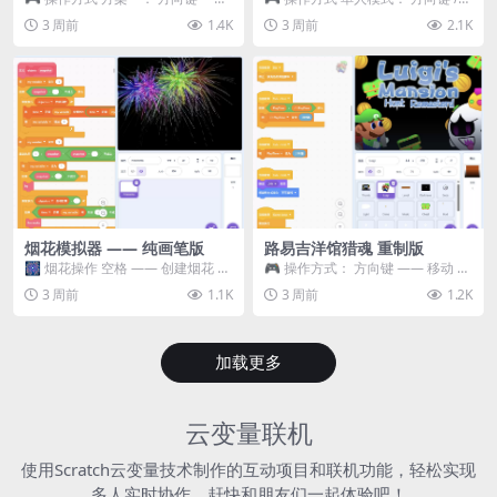
移动 Z —— 跳跃 / 漂移 方案二： ...
WASD —— 移动 Z / K —— 抓...
3 周前
1.4K
3 周前
2.1K
烟花模拟器 —— 纯画笔版
路易吉洋馆猎魂 重制版
🎆 烟花操作 空格 —— 创建烟花 1
🎮 操作方式： 方向键 —— 移动 &
~ 3 —— 切换烟花类型 普通烟花
跳跃 空格 —— 打开宝箱 将你...
3 周前
1.1K
3 周前
1.2K
嘶...
加载更多
云变量联机
使用Scratch云变量技术制作的互动项目和联机功能，轻松实现
多人实时协作，赶快和朋友们一起体验吧！