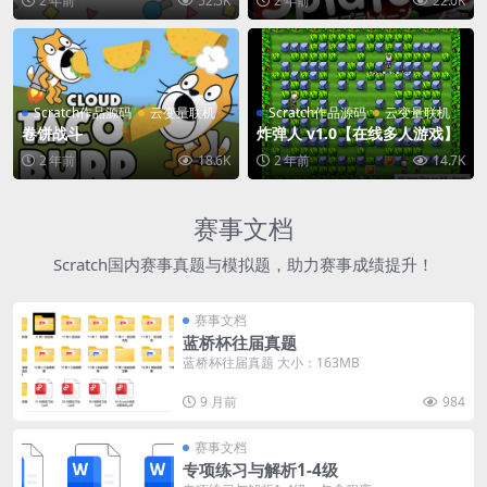
2 年前
52.5K
2 年前
22.0K
Scratch作品源码
云变量联机
Scratch作品源码
云变量联机
卷饼战斗
炸弹人 v1.0【在线多人游戏】
2 年前
18.6K
2 年前
14.7K
赛事文档
Scratch国内赛事真题与模拟题，助力赛事成绩提升！
赛事文档
蓝桥杯往届真题
蓝桥杯往届真题 大小：163MB
9 月前
984
赛事文档
专项练习与解析1-4级