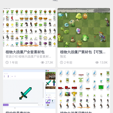
植物大战僵尸全套素材包
植物大战僵尸素材包【可预
览】
资源介绍 植物大战僵尸全套素材
预览
包，包含227个丰富多样的素材，
1 年前
27.3K
2 年前
13.9K
涵盖角色、背景、动...