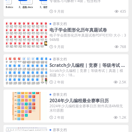
专项练习与解析1-4级，包含程序
9 月前
435
赛事文档
电子学会图形化历年真题试卷
电子学会图形化历年真题试卷PDF可打印 大小：3
94MB
9 月前
768
赛事文档
Scratch少儿编程 | 竞赛 | 等级考试 |
真题 | 模拟题
Scratch少儿编程 | 竞赛 | 等级考试 | 真题 | 模
拟题 大小：18...
2 年前
2.5K
赛事文档
2024年少儿编程最全赛事日历
2024年少儿编程最全赛事日历 附件高清4MB无
水印原图
2 年前
1.2K
赛事文档