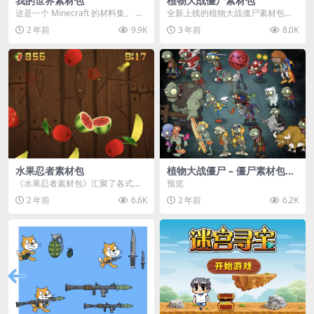
我的世界素材包
植物大战僵尸素材包
这是一个 Minecraft 的材料集。 操
全新上线的植物大战僵尸素材包，
作方法如下： 工具 → 右箭头 怪物...
内含48个精选资源，涵盖角色、场
2 年前
9.9K
3 年前
8.0K
景、音效等多样内容...
水果忍者素材包
植物大战僵尸 – 僵尸素材包
【可预览】
《水果忍者素材包》汇聚了各式鲜
预览
美诱人的水果图像与清脆悦耳的切
2 年前
6.6K
2 年前
6.2K
割音效，专为追求极致...