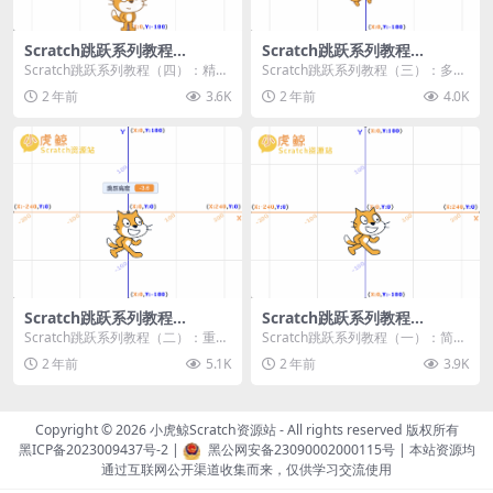
Scratch跳跃系列教程
Scratch跳跃系列教程
（四）：精准着陆
（三）：多段跳跃
Scratch跳跃系列教程（四）：精准
Scratch跳跃系列教程（三）：多段
着陆 作者：小虎鲸Scratch资源站
跳跃 作者：小虎鲸Scratch资源站
2 年前
3.6K
2 年前
4.0K
...
连...
Scratch跳跃系列教程
Scratch跳跃系列教程
（二）：重力跳跃
（一）：简单跳跃
Scratch跳跃系列教程（二）：重力
Scratch跳跃系列教程（一）：简单
跳跃 作者：小虎鲸Scratch资源站
跳跃 作者：小虎鲸Scratch资源站
2 年前
5.1K
2 年前
3.9K
按...
按...
Copyright © 2026
小虎鲸Scratch资源站
- All rights reserved 版权所有
黑ICP备2023009437号-2
|
黑公网安备23090002000115号
| 本站资源均
通过互联网公开渠道收集而来，仅供学习交流使用