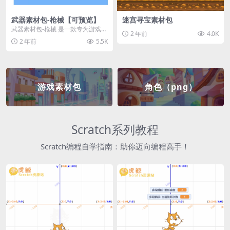
武器素材包-枪械【可预览】
迷宫寻宝素材包
武器素材包-枪械 是一款专为游戏开
2 年前
4.0K
发者和创作者设计的素材包，包含
2 年前
5.5K
多种高质量的枪械...
游戏素材包
角色（png）
Scratch系列教程
Scratch编程自学指南：助你迈向编程高手！