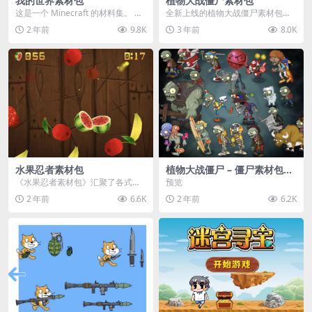
我的世界素材包
植物大战僵尸素材包
这是一个 Minecraft 的材料集。 操
全新上线的植物大战僵尸素材包，
作方法如下： 工具 → 右箭头 怪物...
内含48个精选资源，涵盖角色、场
2 年前
9.8K
3 年前
8.0K
景、音效等多样内容...
水果忍者素材包
植物大战僵尸 – 僵尸素材包
【可预览】
《水果忍者素材包》汇聚了各式鲜
预览
美诱人的水果图像与清脆悦耳的切
2 年前
6.6K
2 年前
6.2K
割音效，专为追求极致...