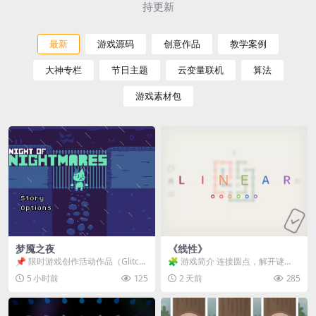
持更新
最新
游戏源码
创意作品
教学案例
大神专栏
节日主题
云变量联机
算法
游戏素材包
梦魇之夜
《线性》
📌 限时游戏创作活动作品（Glitch
🧩 游戏简介 连接圆点，解开谜
Game Jam） 📖 故事背景 怪物四...
题。 ⚠️ 重要提示 所有关卡均可通
5 小时前
125
2 天前
285
关，请确保使用...