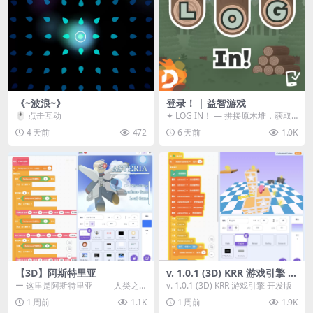
《~波浪~》
登录！ | 益智游戏
🖱️ 点击互动
✦ LOG IN！ — 拼接原木堆，获取
分数！ ᑕ☲◎ ᑕ☲◎ ᑕ☲◎ ᑕ☲◎ ...
4 天前
472
6 天前
1.0K
【3D】阿斯特里亚
v. 1.0.1 (3D) KRR 游戏引擎 开
发版
ー 这里是阿斯特里亚 —— 人类之
v. 1.0.1 (3D) KRR 游戏引擎 开发版
罪与未来希望交汇之地 📖 游戏简
1 周前
1.1K
1 周前
1.9K
介 《阿斯特里...