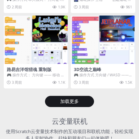
WASD —— 移动 Z / K —— 抓...
~ 3 —— 切换烟花类型 普通烟花
2 周前
1.9K
3 周前
961
嘶...
路易吉洋馆猎魂 重制版
3D空战之巅峰
🎮 操作方式： 方向键 —— 移动 &
🎮 操作方式 方向键 / WASD ——
跳跃 空格 —— 打开宝箱 将你...
移动 Z / K —— 射击 / 攻击...
3 周前
1.1K
3 周前
1.5K
加载更多
云变量联机
使用Scratch云变量技术制作的互动项目和联机功能，轻松实现
多人实时协作，赶快和朋友们一起体验吧！