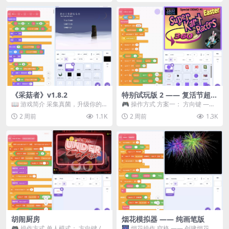
《采菇者》v1.8.2
特别试玩版 2 —— 复活节超级
卡丁车赛
📖 游戏简介 采集真菌，升级你的
🎮 操作方式 方案一： 方向键 ——
机体，并前往未知领域探索。 这是
移动 Z —— 跳跃 / 漂移 方案二： ...
2 周前
1.1K
2 周前
1.3K
一款静谧的探索冒...
胡闹厨房
烟花模拟器 —— 纯画笔版
🎮 操作方式 单人模式： 方向键 /
🎆 烟花操作 空格 —— 创建烟花 1