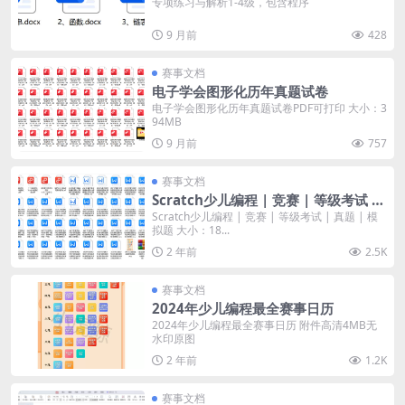
专项练习与解析1-4级，包含程序
9 月前
428
赛事文档
电子学会图形化历年真题试卷
电子学会图形化历年真题试卷PDF可打印 大小：3
94MB
9 月前
757
赛事文档
Scratch少儿编程 | 竞赛 | 等级考试 |
真题 | 模拟题
Scratch少儿编程 | 竞赛 | 等级考试 | 真题 | 模
拟题 大小：18...
2 年前
2.5K
赛事文档
2024年少儿编程最全赛事日历
2024年少儿编程最全赛事日历 附件高清4MB无
水印原图
2 年前
1.2K
赛事文档