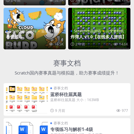
2 年前
52.1K
2 年前
21.8K
Scratch作品源码
云变量联机
Scratch作品源码
云变量联机
卷饼战斗
炸弹人 v1.0【在线多人游戏】
2 年前
18.5K
2 年前
14.6K
赛事文档
Scratch国内赛事真题与模拟题，助力赛事成绩提升！
赛事文档
蓝桥杯往届真题
蓝桥杯往届真题 大小：163MB
9 月前
977
赛事文档
专项练习与解析1-4级