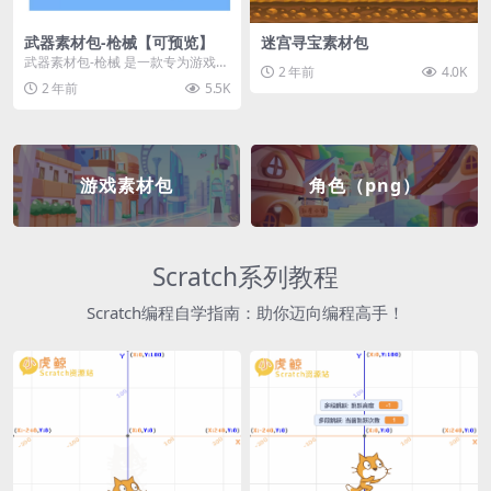
武器素材包-枪械【可预览】
迷宫寻宝素材包
武器素材包-枪械 是一款专为游戏开
2 年前
4.0K
发者和创作者设计的素材包，包含
2 年前
5.5K
多种高质量的枪械...
游戏素材包
角色（png）
Scratch系列教程
Scratch编程自学指南：助你迈向编程高手！