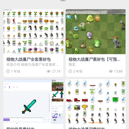
植物大战僵尸全套素材包
植物大战僵尸素材包【可预
览】
资源介绍 植物大战僵尸全套素材
预览
包，包含227个丰富多样的素材，
1 年前
27.1K
2 年前
13.8K
涵盖角色、背景、动...