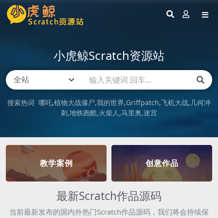
小虎鲸Scratch资源站
搜索热词
哪吒
植物大战僵尸
我的世界
Griffpatch
飞机大战
几何冲
刺
地铁跑酷
火柴人
马里奥
迷宫
教学案例
创意作品
最新Scratch作品源码
当前最新发布的国内外热门Scratch作品源码，我们将会持续保