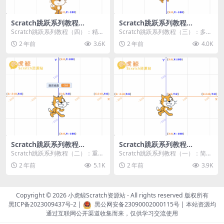
Scratch跳跃系列教程
Scratch跳跃系列教程
（四）：精准着陆
（三）：多段跳跃
Scratch跳跃系列教程（四）：精准
Scratch跳跃系列教程（三）：多段
着陆 作者：小虎鲸Scratch资源站
跳跃 作者：小虎鲸Scratch资源站
2 年前
3.6K
2 年前
4.0K
...
连...
Scratch跳跃系列教程
Scratch跳跃系列教程
（二）：重力跳跃
（一）：简单跳跃
Scratch跳跃系列教程（二）：重力
Scratch跳跃系列教程（一）：简单
跳跃 作者：小虎鲸Scratch资源站
跳跃 作者：小虎鲸Scratch资源站
2 年前
5.1K
2 年前
3.9K
按...
按...
Copyright © 2026
小虎鲸Scratch资源站
- All rights reserved 版权所有
黑ICP备2023009437号-2
|
黑公网安备23090002000115号
| 本站资源均
通过互联网公开渠道收集而来，仅供学习交流使用