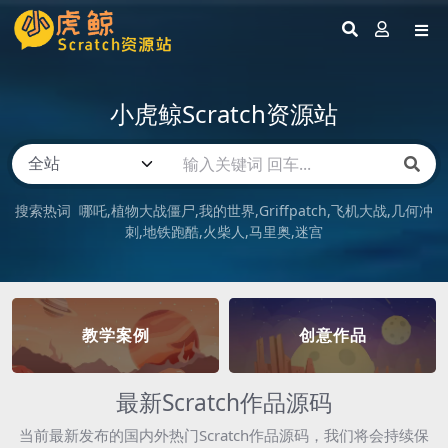
小虎鲸Scratch资源站
搜索热词
哪吒
植物大战僵尸
我的世界
Griffpatch
飞机大战
几何冲
刺
地铁跑酷
火柴人
马里奥
迷宫
教学案例
创意作品
最新Scratch作品源码
当前最新发布的国内外热门Scratch作品源码，我们将会持续保