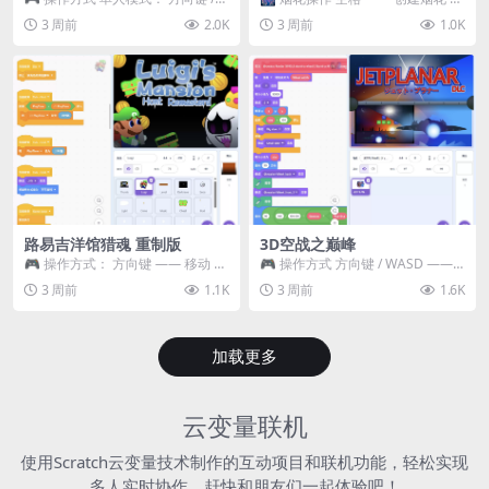
WASD —— 移动 Z / K —— 抓...
~ 3 —— 切换烟花类型 普通烟花
3 周前
2.0K
3 周前
1.0K
嘶...
路易吉洋馆猎魂 重制版
3D空战之巅峰
🎮 操作方式： 方向键 —— 移动 &
🎮 操作方式 方向键 / WASD ——
跳跃 空格 —— 打开宝箱 将你...
移动 Z / K —— 射击 / 攻击...
3 周前
1.1K
3 周前
1.6K
加载更多
云变量联机
使用Scratch云变量技术制作的互动项目和联机功能，轻松实现
多人实时协作，赶快和朋友们一起体验吧！