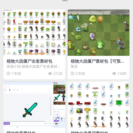
植物大战僵尸全套素材包
植物大战僵尸素材包【可预
览】
资源介绍 植物大战僵尸全套素材
预览
包，包含227个丰富多样的素材，
1 年前
27.2K
2 年前
13.8K
涵盖角色、背景、动...