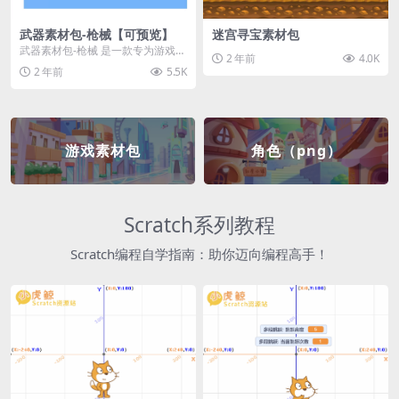
武器素材包-枪械【可预览】
迷宫寻宝素材包
武器素材包-枪械 是一款专为游戏开
2 年前
4.0K
发者和创作者设计的素材包，包含
2 年前
5.5K
多种高质量的枪械...
游戏素材包
角色（png）
Scratch系列教程
Scratch编程自学指南：助你迈向编程高手！