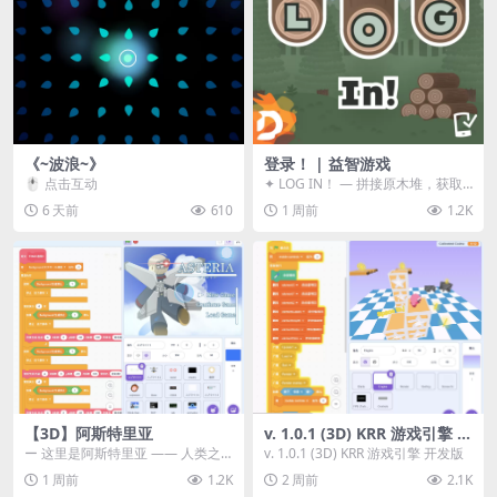
《~波浪~》
登录！ | 益智游戏
🖱️ 点击互动
✦ LOG IN！ — 拼接原木堆，获取
分数！ ᑕ☲◎ ᑕ☲◎ ᑕ☲◎ ᑕ☲◎ ...
6 天前
610
1 周前
1.2K
【3D】阿斯特里亚
v. 1.0.1 (3D) KRR 游戏引擎 开
发版
ー 这里是阿斯特里亚 —— 人类之
v. 1.0.1 (3D) KRR 游戏引擎 开发版
罪与未来希望交汇之地 📖 游戏简
1 周前
1.2K
2 周前
2.1K
介 《阿斯特里...