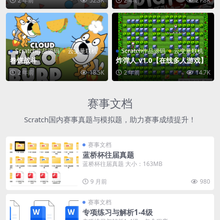
2 年前
52.3K
2 年前
21.8K
Scratch作品源码
云变量联机
Scratch作品源码
云变量联机
卷饼战斗
炸弹人 v1.0【在线多人游戏】
2 年前
18.5K
2 年前
14.7K
赛事文档
Scratch国内赛事真题与模拟题，助力赛事成绩提升！
赛事文档
蓝桥杯往届真题
蓝桥杯往届真题 大小：163MB
9 月前
980
赛事文档
专项练习与解析1-4级