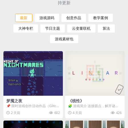
持更新
最新
游戏源码
创意作品
教学案例
大神专栏
节日主题
云变量联机
算法
游戏素材包
梦魇之夜
《线性》
📌 限时游戏创作活动作品（Glitch
🧩 游戏简介 连接圆点，解开谜
Game Jam） 📖 故事背景 怪物四...
题。 ⚠️ 重要提示 所有关卡均可通
2 天前
602
4 天前
426
关，请确保使用...