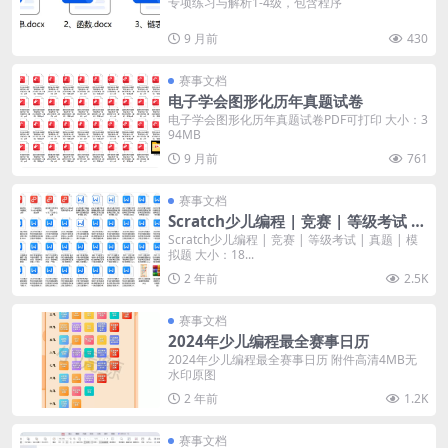
专项练习与解析1-4级，包含程序
9 月前
430
赛事文档
电子学会图形化历年真题试卷
电子学会图形化历年真题试卷PDF可打印 大小：3
94MB
9 月前
761
赛事文档
Scratch少儿编程 | 竞赛 | 等级考试 |
真题 | 模拟题
Scratch少儿编程 | 竞赛 | 等级考试 | 真题 | 模
拟题 大小：18...
2 年前
2.5K
赛事文档
2024年少儿编程最全赛事日历
2024年少儿编程最全赛事日历 附件高清4MB无
水印原图
2 年前
1.2K
赛事文档