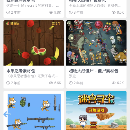
我的世界素材包
植物大战僵尸素材包
这是一个 Minecraft 的材料集。 操
全新上线的植物大战僵尸素材包，
作方法如下： 工具 → 右箭头 怪物...
内含48个精选资源，涵盖角色、场
2 年前
9.8K
3 年前
8.0K
景、音效等多样内容...
水果忍者素材包
植物大战僵尸 – 僵尸素材包
【可预览】
《水果忍者素材包》汇聚了各式鲜
预览
美诱人的水果图像与清脆悦耳的切
2 年前
6.6K
2 年前
6.2K
割音效，专为追求极致...