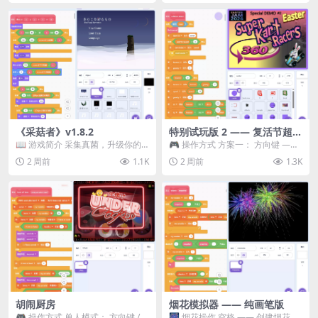
《采菇者》v1.8.2
特别试玩版 2 —— 复活节超级
卡丁车赛
📖 游戏简介 采集真菌，升级你的
🎮 操作方式 方案一： 方向键 ——
机体，并前往未知领域探索。 这是
移动 Z —— 跳跃 / 漂移 方案二： ...
2 周前
1.1K
2 周前
1.3K
一款静谧的探索冒...
胡闹厨房
烟花模拟器 —— 纯画笔版
🎮 操作方式 单人模式： 方向键 /
🎆 烟花操作 空格 —— 创建烟花 1