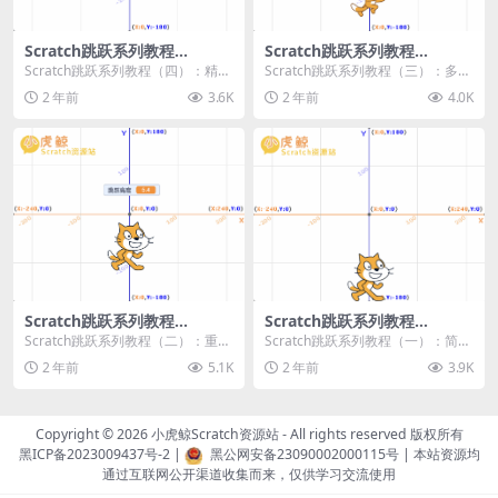
Scratch跳跃系列教程
Scratch跳跃系列教程
（四）：精准着陆
（三）：多段跳跃
Scratch跳跃系列教程（四）：精准
Scratch跳跃系列教程（三）：多段
着陆 作者：小虎鲸Scratch资源站
跳跃 作者：小虎鲸Scratch资源站
2 年前
3.6K
2 年前
4.0K
...
连...
Scratch跳跃系列教程
Scratch跳跃系列教程
（二）：重力跳跃
（一）：简单跳跃
Scratch跳跃系列教程（二）：重力
Scratch跳跃系列教程（一）：简单
跳跃 作者：小虎鲸Scratch资源站
跳跃 作者：小虎鲸Scratch资源站
2 年前
5.1K
2 年前
3.9K
按...
按...
Copyright © 2026
小虎鲸Scratch资源站
- All rights reserved 版权所有
黑ICP备2023009437号-2
|
黑公网安备23090002000115号
| 本站资源均
通过互联网公开渠道收集而来，仅供学习交流使用