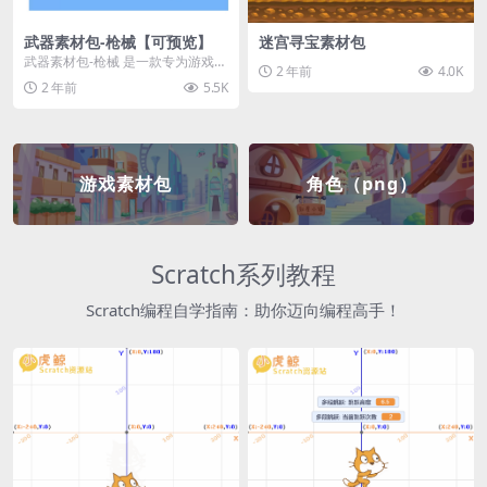
武器素材包-枪械【可预览】
迷宫寻宝素材包
武器素材包-枪械 是一款专为游戏开
2 年前
4.0K
发者和创作者设计的素材包，包含
2 年前
5.5K
多种高质量的枪械...
游戏素材包
角色（png）
Scratch系列教程
Scratch编程自学指南：助你迈向编程高手！