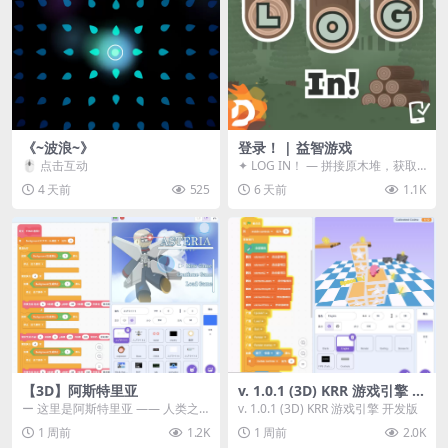
《~波浪~》
登录！ | 益智游戏
🖱️ 点击互动
✦ LOG IN！ — 拼接原木堆，获取
分数！ ᑕ☲◎ ᑕ☲◎ ᑕ☲◎ ᑕ☲◎ ...
4 天前
525
6 天前
1.1K
【3D】阿斯特里亚
v. 1.0.1 (3D) KRR 游戏引擎 开
发版
ー 这里是阿斯特里亚 —— 人类之
v. 1.0.1 (3D) KRR 游戏引擎 开发版
罪与未来希望交汇之地 📖 游戏简
1 周前
1.2K
1 周前
2.0K
介 《阿斯特里...