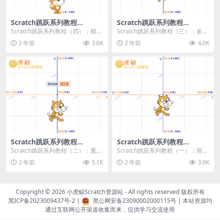
Scratch跳跃系列教程
Scratch跳跃系列教程
（四）：精准着陆
（三）：多段跳跃
Scratch跳跃系列教程（四）：精准
Scratch跳跃系列教程（三）：多段
着陆 作者：小虎鲸Scratch资源站
跳跃 作者：小虎鲸Scratch资源站
2 年前
3.6K
2 年前
4.0K
...
连...
Scratch跳跃系列教程
Scratch跳跃系列教程
（二）：重力跳跃
（一）：简单跳跃
Scratch跳跃系列教程（二）：重力
Scratch跳跃系列教程（一）：简单
跳跃 作者：小虎鲸Scratch资源站
跳跃 作者：小虎鲸Scratch资源站
2 年前
5.1K
2 年前
3.9K
按...
按...
Copyright © 2026
小虎鲸Scratch资源站
- All rights reserved 版权所有
黑ICP备2023009437号-2
|
黑公网安备23090002000115号
| 本站资源均
通过互联网公开渠道收集而来，仅供学习交流使用