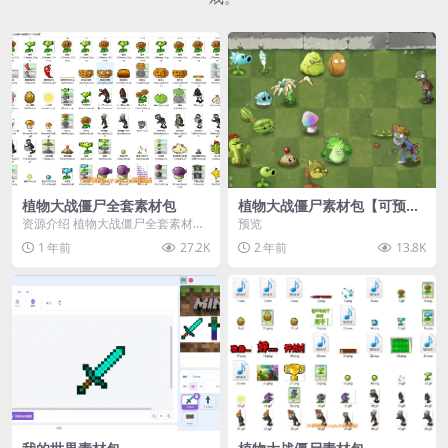
植物大战僵尸全套素材包
植物大战僵尸素材包【可预
览】
资源介绍 植物大战僵尸全套素材
预览
包，包含227个丰富多样的素材，
1 年前
27.2K
2 年前
13.8K
涵盖角色、背景、动...