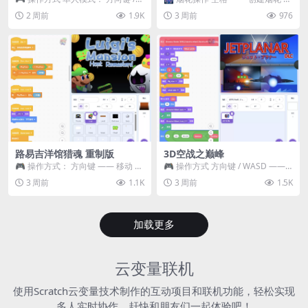
WASD —— 移动 Z / K —— 抓...
~ 3 —— 切换烟花类型 普通烟花
2 周前
1.9K
3 周前
976
嘶...
路易吉洋馆猎魂 重制版
3D空战之巅峰
🎮 操作方式： 方向键 —— 移动 &
🎮 操作方式 方向键 / WASD ——
跳跃 空格 —— 打开宝箱 将你...
移动 Z / K —— 射击 / 攻击...
3 周前
1.1K
3 周前
1.5K
加载更多
云变量联机
使用Scratch云变量技术制作的互动项目和联机功能，轻松实现
多人实时协作，赶快和朋友们一起体验吧！