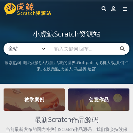
小虎鲸Scratch资源站
搜索热词
哪吒
植物大战僵尸
我的世界
Griffpatch
飞机大战
几何冲
刺
地铁跑酷
火柴人
马里奥
迷宫
教学案例
创意作品
最新Scratch作品源码
当前最新发布的国内外热门Scratch作品源码，我们将会持续保