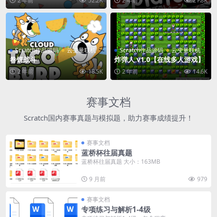
2 年前
52.2K
2 年前
21.8K
Scratch作品源码
云变量联机
Scratch作品源码
云变量联机
卷饼战斗
炸弹人 v1.0【在线多人游戏】
2 年前
18.5K
2 年前
14.6K
赛事文档
Scratch国内赛事真题与模拟题，助力赛事成绩提升！
赛事文档
蓝桥杯往届真题
蓝桥杯往届真题 大小：163MB
9 月前
979
赛事文档
专项练习与解析1-4级