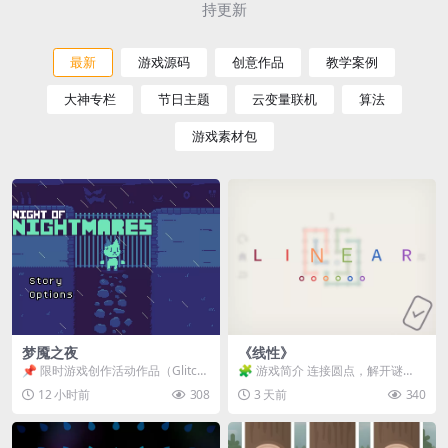
持更新
最新
游戏源码
创意作品
教学案例
大神专栏
节日主题
云变量联机
算法
游戏素材包
梦魇之夜
《线性》
📌 限时游戏创作活动作品（Glitch
🧩 游戏简介 连接圆点，解开谜
Game Jam） 📖 故事背景 怪物四...
题。 ⚠️ 重要提示 所有关卡均可通
12 小时前
308
3 天前
340
关，请确保使用...