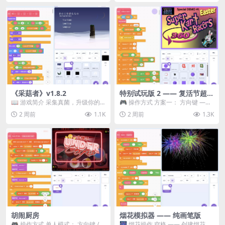
《采菇者》v1.8.2
特别试玩版 2 —— 复活节超级
卡丁车赛
📖 游戏简介 采集真菌，升级你的
🎮 操作方式 方案一： 方向键 ——
机体，并前往未知领域探索。 这是
移动 Z —— 跳跃 / 漂移 方案二： ...
2 周前
1.1K
2 周前
1.3K
一款静谧的探索冒...
胡闹厨房
烟花模拟器 —— 纯画笔版
🎮 操作方式 单人模式： 方向键 /
🎆 烟花操作 空格 —— 创建烟花 1