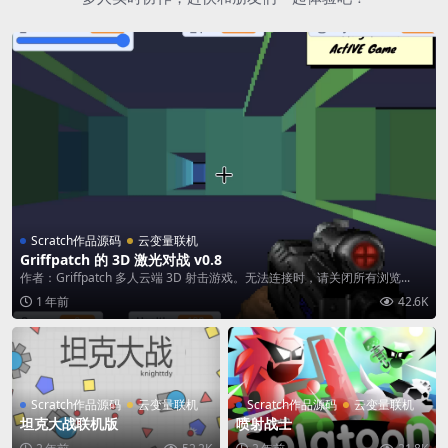
Scratch作品源码
云变量联机
Griffpatch 的 3D 激光对战 v0.8
作者：Griffpatch 多人云端 3D 射击游戏。无法连接时，请关闭所有浏览...
1 年前
42.6K
Scratch作品源码
云变量联机
Scratch作品源码
云变量联机
坦克大战联机版
喷射战士