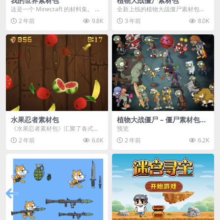
我的世界素材包
植物大战僵尸素材包
这是一个 Minecraft 的材料集。 操
全新上线的植物大战僵尸素材包，
作方法如下： 工具 → 右箭头 怪物...
内含48个精选资源，涵盖角色、场
2 年前
9.8K
3 年前
8.0K
景、音效等多样内容...
水果忍者素材包
植物大战僵尸 – 僵尸素材包
【可预览】
《水果忍者素材包》汇聚了各式鲜
预览
美诱人的水果图像与清脆悦耳的切
2 年前
6.6K
2 年前
6.2K
割音效，专为追求极致...