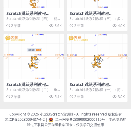
Scratch跳跃系列教程
Scratch跳跃系列教程
（四）：精准着陆
（三）：多段跳跃
Scratch跳跃系列教程（四）：精准
Scratch跳跃系列教程（三）：多段
着陆 作者：小虎鲸Scratch资源站
跳跃 作者：小虎鲸Scratch资源站
2 年前
3.6K
2 年前
4.0K
...
连...
Scratch跳跃系列教程
Scratch跳跃系列教程
（二）：重力跳跃
（一）：简单跳跃
Scratch跳跃系列教程（二）：重力
Scratch跳跃系列教程（一）：简单
跳跃 作者：小虎鲸Scratch资源站
跳跃 作者：小虎鲸Scratch资源站
2 年前
5.1K
2 年前
3.9K
按...
按...
Copyright © 2026
小虎鲸Scratch资源站
- All rights reserved 版权所有
黑ICP备2023009437号-2
|
黑公网安备23090002000115号
| 本站资源均
通过互联网公开渠道收集而来，仅供学习交流使用