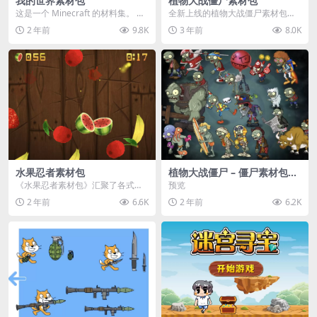
我的世界素材包
植物大战僵尸素材包
这是一个 Minecraft 的材料集。 操
全新上线的植物大战僵尸素材包，
作方法如下： 工具 → 右箭头 怪物...
内含48个精选资源，涵盖角色、场
2 年前
9.8K
3 年前
8.0K
景、音效等多样内容...
水果忍者素材包
植物大战僵尸 – 僵尸素材包
【可预览】
《水果忍者素材包》汇聚了各式鲜
预览
美诱人的水果图像与清脆悦耳的切
2 年前
6.6K
2 年前
6.2K
割音效，专为追求极致...