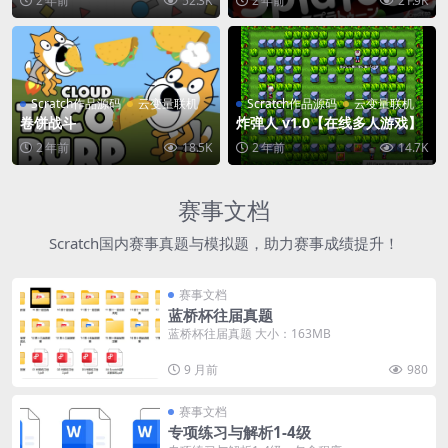
2 年前
52.3K
2 年前
21.9K
Scratch作品源码
云变量联机
Scratch作品源码
云变量联机
卷饼战斗
炸弹人 v1.0【在线多人游戏】
2 年前
18.5K
2 年前
14.7K
赛事文档
Scratch国内赛事真题与模拟题，助力赛事成绩提升！
赛事文档
蓝桥杯往届真题
蓝桥杯往届真题 大小：163MB
9 月前
980
赛事文档
专项练习与解析1-4级