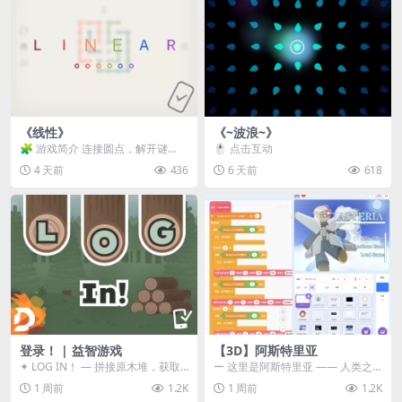
《线性》
《~波浪~》
🧩 游戏简介 连接圆点，解开谜
🖱️ 点击互动
题。 ⚠️ 重要提示 所有关卡均可通
4 天前
436
6 天前
618
关，请确保使用...
登录！ | 益智游戏
【3D】阿斯特里亚
✦ LOG IN！ — 拼接原木堆，获取
ー 这里是阿斯特里亚 —— 人类之
分数！ ᑕ☲◎ ᑕ☲◎ ᑕ☲◎ ᑕ☲◎ ...
罪与未来希望交汇之地 📖 游戏简
1 周前
1.2K
1 周前
1.2K
介 《阿斯特里...