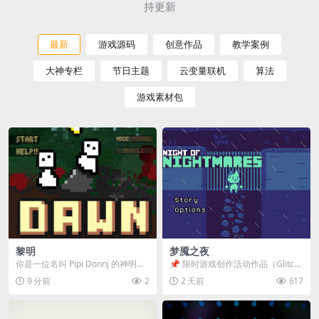
持更新
最新
游戏源码
创意作品
教学案例
大神专栏
节日主题
云变量联机
算法
游戏素材包
黎明
梦魇之夜
你是一位名叫 Pipi Donnj 的神明。
📌 限时游戏创作活动作品（Glitch
你的任务是保护一群白色小人。 点
Game Jam） 📖 故事背景 怪物四...
9 分前
2
2 天前
617
击...