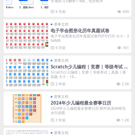
专项练习与解析1-4级，包含程序
9 月前
430
赛事文档
电子学会图形化历年真题试卷
电子学会图形化历年真题试卷PDF可打印 大小：3
94MB
9 月前
761
赛事文档
Scratch少儿编程 | 竞赛 | 等级考试 |
真题 | 模拟题
Scratch少儿编程 | 竞赛 | 等级考试 | 真题 | 模
拟题 大小：18...
2 年前
2.5K
赛事文档
2024年少儿编程最全赛事日历
2024年少儿编程最全赛事日历 附件高清4MB无
水印原图
2 年前
1.2K
赛事文档