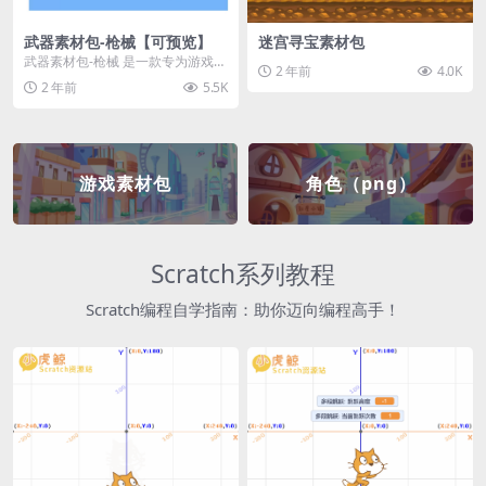
武器素材包-枪械【可预览】
迷宫寻宝素材包
武器素材包-枪械 是一款专为游戏开
2 年前
4.0K
发者和创作者设计的素材包，包含
2 年前
5.5K
多种高质量的枪械...
游戏素材包
角色（png）
Scratch系列教程
Scratch编程自学指南：助你迈向编程高手！