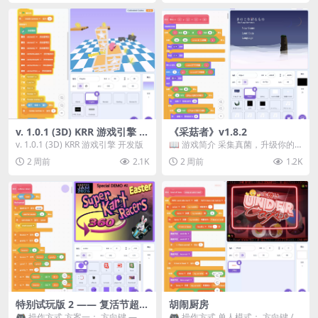
v. 1.0.1 (3D) KRR 游戏引擎 开
《采菇者》v1.8.2
发版
v. 1.0.1 (3D) KRR 游戏引擎 开发版
📖 游戏简介 采集真菌，升级你的
机体，并前往未知领域探索。 这是
2 周前
2.1K
2 周前
1.2K
一款静谧的探索冒...
特别试玩版 2 —— 复活节超级
胡闹厨房
卡丁车赛
🎮 操作方式 方案一： 方向键 ——
🎮 操作方式 单人模式： 方向键 /