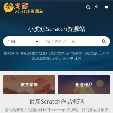
小虎鲸Scratch资源站
搜索热词
哪吒
植物大战僵尸
我的世界
Griffpatch
飞机大战
几何冲
刺
地铁跑酷
火柴人
马里奥
迷宫
教学案例
创意作品
最新Scratch作品源码
当前最新发布的国内外热门Scratch作品源码，我们将会持续保