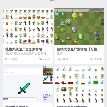
植物大战僵尸全套素材包
植物大战僵尸素材包【可预
览】
资源介绍 植物大战僵尸全套素材
预览
包，包含227个丰富多样的素材，
1 年前
27.2K
2 年前
13.8K
涵盖角色、背景、动...