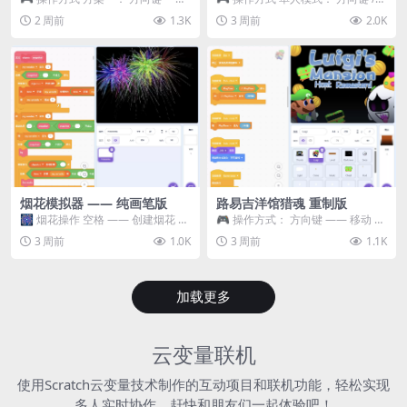
移动 Z —— 跳跃 / 漂移 方案二： ...
WASD —— 移动 Z / K —— 抓...
2 周前
1.3K
3 周前
2.0K
烟花模拟器 —— 纯画笔版
路易吉洋馆猎魂 重制版
🎆 烟花操作 空格 —— 创建烟花 1
🎮 操作方式： 方向键 —— 移动 &
~ 3 —— 切换烟花类型 普通烟花
跳跃 空格 —— 打开宝箱 将你...
3 周前
1.0K
3 周前
1.1K
嘶...
加载更多
云变量联机
使用Scratch云变量技术制作的互动项目和联机功能，轻松实现
多人实时协作，赶快和朋友们一起体验吧！