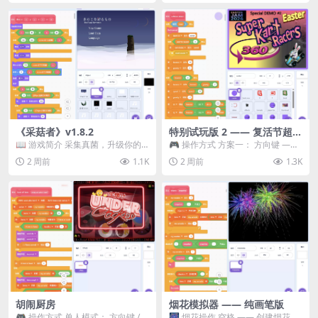
《采菇者》v1.8.2
特别试玩版 2 —— 复活节超级
卡丁车赛
📖 游戏简介 采集真菌，升级你的
🎮 操作方式 方案一： 方向键 ——
机体，并前往未知领域探索。 这是
移动 Z —— 跳跃 / 漂移 方案二： ...
2 周前
1.1K
2 周前
1.3K
一款静谧的探索冒...
胡闹厨房
烟花模拟器 —— 纯画笔版
🎮 操作方式 单人模式： 方向键 /
🎆 烟花操作 空格 —— 创建烟花 1