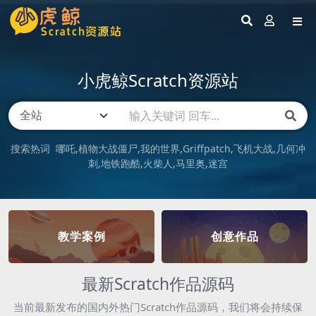
小虎鲸Scratch资源站
搜索热词
哪吒
植物大战僵尸
我的世界
Griffpatch
飞机大战
几何冲
刺
地铁跑酷
火柴人
马里奥
迷宫
教学案例
创意作品
最新Scratch作品源码
当前最新发布的国内外热门Scratch作品源码，我们将会持续保