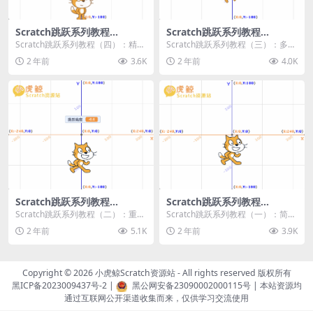
Scratch跳跃系列教程
Scratch跳跃系列教程
（四）：精准着陆
（三）：多段跳跃
Scratch跳跃系列教程（四）：精准
Scratch跳跃系列教程（三）：多段
着陆 作者：小虎鲸Scratch资源站
跳跃 作者：小虎鲸Scratch资源站
2 年前
3.6K
2 年前
4.0K
...
连...
Scratch跳跃系列教程
Scratch跳跃系列教程
（二）：重力跳跃
（一）：简单跳跃
Scratch跳跃系列教程（二）：重力
Scratch跳跃系列教程（一）：简单
跳跃 作者：小虎鲸Scratch资源站
跳跃 作者：小虎鲸Scratch资源站
2 年前
5.1K
2 年前
3.9K
按...
按...
Copyright © 2026
小虎鲸Scratch资源站
- All rights reserved 版权所有
黑ICP备2023009437号-2
|
黑公网安备23090002000115号
| 本站资源均
通过互联网公开渠道收集而来，仅供学习交流使用