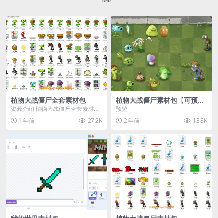
植物大战僵尸全套素材包
植物大战僵尸素材包【可预
览】
资源介绍 植物大战僵尸全套素材
预览
包，包含227个丰富多样的素材，
1 年前
27.2K
2 年前
13.8K
涵盖角色、背景、动...