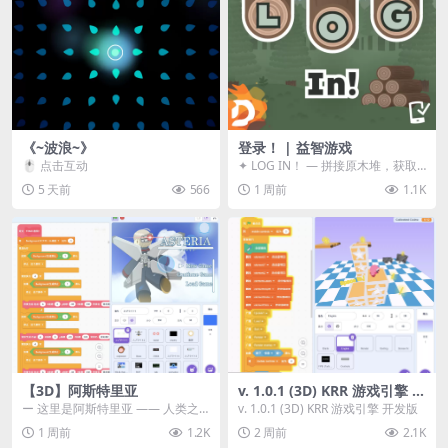
《~波浪~》
登录！ | 益智游戏
🖱️ 点击互动
✦ LOG IN！ — 拼接原木堆，获取
分数！ ᑕ☲◎ ᑕ☲◎ ᑕ☲◎ ᑕ☲◎ ...
5 天前
566
1 周前
1.1K
【3D】阿斯特里亚
v. 1.0.1 (3D) KRR 游戏引擎 开
发版
ー 这里是阿斯特里亚 —— 人类之
v. 1.0.1 (3D) KRR 游戏引擎 开发版
罪与未来希望交汇之地 📖 游戏简
1 周前
1.2K
2 周前
2.1K
介 《阿斯特里...