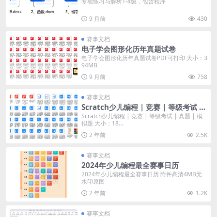
专项练习与解析1-4级，包含程序
9 月前
430
赛事文档
电子学会图形化历年真题试卷
电子学会图形化历年真题试卷PDF可打印 大小：3
94MB
9 月前
758
赛事文档
Scratch少儿编程 | 竞赛 | 等级考试 |
真题 | 模拟题
Scratch少儿编程 | 竞赛 | 等级考试 | 真题 | 模
拟题 大小：18...
2 年前
2.5K
赛事文档
2024年少儿编程最全赛事日历
2024年少儿编程最全赛事日历 附件高清4MB无
水印原图
2 年前
1.2K
赛事文档