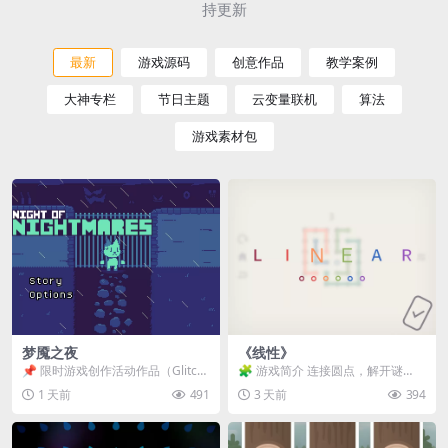
持更新
最新
游戏源码
创意作品
教学案例
大神专栏
节日主题
云变量联机
算法
游戏素材包
梦魇之夜
《线性》
📌 限时游戏创作活动作品（Glitch
🧩 游戏简介 连接圆点，解开谜
Game Jam） 📖 故事背景 怪物四...
题。 ⚠️ 重要提示 所有关卡均可通
1 天前
491
3 天前
394
关，请确保使用...