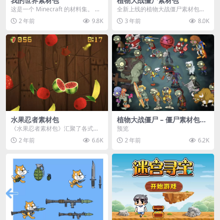
我的世界素材包
植物大战僵尸素材包
这是一个 Minecraft 的材料集。 操
全新上线的植物大战僵尸素材包，
作方法如下： 工具 → 右箭头 怪物...
内含48个精选资源，涵盖角色、场
2 年前
9.8K
3 年前
8.0K
景、音效等多样内容...
水果忍者素材包
植物大战僵尸 – 僵尸素材包
【可预览】
《水果忍者素材包》汇聚了各式鲜
预览
美诱人的水果图像与清脆悦耳的切
2 年前
6.6K
2 年前
6.2K
割音效，专为追求极致...