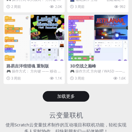
WASD —— 移动 Z / K —— 抓...
~ 3 —— 切换烟花类型 普通烟花
2 周前
2.0K
3 周前
992
嘶...
路易吉洋馆猎魂 重制版
3D空战之巅峰
🎮 操作方式： 方向键 —— 移动 &
🎮 操作方式 方向键 / WASD ——
跳跃 空格 —— 打开宝箱 将你...
移动 Z / K —— 射击 / 攻击...
3 周前
1.1K
3 周前
1.6K
加载更多
云变量联机
使用Scratch云变量技术制作的互动项目和联机功能，轻松实现
多人实时协作，赶快和朋友们一起体验吧！