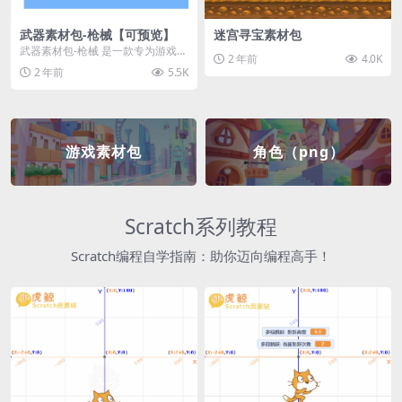
武器素材包-枪械【可预览】
迷宫寻宝素材包
武器素材包-枪械 是一款专为游戏开
2 年前
4.0K
发者和创作者设计的素材包，包含
2 年前
5.5K
多种高质量的枪械...
游戏素材包
角色（png）
Scratch系列教程
Scratch编程自学指南：助你迈向编程高手！