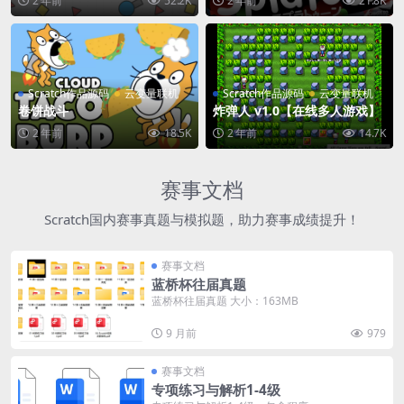
2 年前
52.2K
2 年前
21.8K
Scratch作品源码
云变量联机
Scratch作品源码
云变量联机
卷饼战斗
炸弹人 v1.0【在线多人游戏】
2 年前
18.5K
2 年前
14.7K
赛事文档
Scratch国内赛事真题与模拟题，助力赛事成绩提升！
赛事文档
蓝桥杯往届真题
蓝桥杯往届真题 大小：163MB
9 月前
979
赛事文档
专项练习与解析1-4级