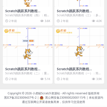
Scratch跳跃系列教程
Scratch跳跃系列教程
（四）：精准着陆
（三）：多段跳跃
Scratch跳跃系列教程（四）：精准
Scratch跳跃系列教程（三）：多段
着陆 作者：小虎鲸Scratch资源站
跳跃 作者：小虎鲸Scratch资源站
2 年前
3.6K
2 年前
4.0K
...
连...
Scratch跳跃系列教程
Scratch跳跃系列教程
（二）：重力跳跃
（一）：简单跳跃
Scratch跳跃系列教程（二）：重力
Scratch跳跃系列教程（一）：简单
跳跃 作者：小虎鲸Scratch资源站
跳跃 作者：小虎鲸Scratch资源站
2 年前
5.1K
2 年前
3.9K
按...
按...
Copyright © 2026
小虎鲸Scratch资源站
- All rights reserved 版权所有
黑ICP备2023009437号-2
|
黑公网安备23090002000115号
| 本站资源均
通过互联网公开渠道收集而来，仅供学习交流使用