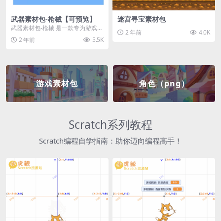
武器素材包-枪械【可预览】
迷宫寻宝素材包
武器素材包-枪械 是一款专为游戏开
2 年前
4.0K
发者和创作者设计的素材包，包含
2 年前
5.5K
多种高质量的枪械...
游戏素材包
角色（png）
Scratch系列教程
Scratch编程自学指南：助你迈向编程高手！