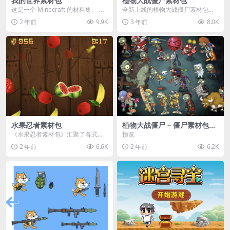
我的世界素材包
植物大战僵尸素材包
这是一个 Minecraft 的材料集。 操
全新上线的植物大战僵尸素材包，
作方法如下： 工具 → 右箭头 怪物...
内含48个精选资源，涵盖角色、场
2 年前
9.9K
3 年前
8.0K
景、音效等多样内容...
水果忍者素材包
植物大战僵尸 – 僵尸素材包
【可预览】
《水果忍者素材包》汇聚了各式鲜
预览
美诱人的水果图像与清脆悦耳的切
2 年前
6.6K
2 年前
6.2K
割音效，专为追求极致...