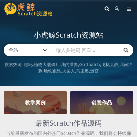
小虎鲸Scratch资源站
搜索热词
哪吒
植物大战僵尸
我的世界
Griffpatch
飞机大战
几何冲
刺
地铁跑酷
火柴人
马里奥
迷宫
教学案例
创意作品
最新Scratch作品源码
当前最新发布的国内外热门Scratch作品源码，我们将会持续保