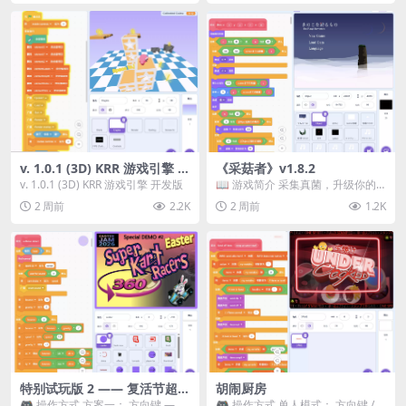
v. 1.0.1 (3D) KRR 游戏引擎 开
《采菇者》v1.8.2
发版
v. 1.0.1 (3D) KRR 游戏引擎 开发版
📖 游戏简介 采集真菌，升级你的
机体，并前往未知领域探索。 这是
2 周前
2.2K
2 周前
1.2K
一款静谧的探索冒...
特别试玩版 2 —— 复活节超级
胡闹厨房
卡丁车赛
🎮 操作方式 方案一： 方向键 ——
🎮 操作方式 单人模式： 方向键 /