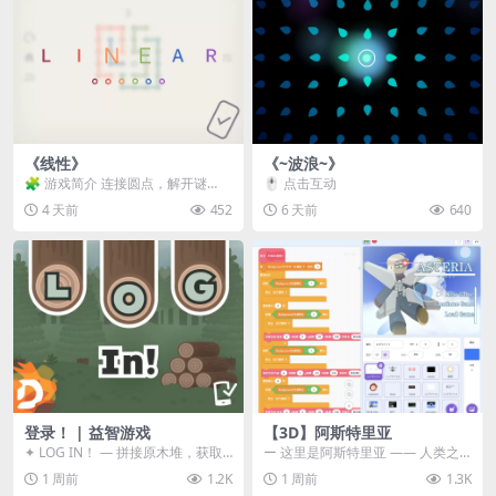
《线性》
《~波浪~》
🧩 游戏简介 连接圆点，解开谜
🖱️ 点击互动
题。 ⚠️ 重要提示 所有关卡均可通
4 天前
452
6 天前
640
关，请确保使用...
登录！ | 益智游戏
【3D】阿斯特里亚
✦ LOG IN！ — 拼接原木堆，获取
ー 这里是阿斯特里亚 —— 人类之
分数！ ᑕ☲◎ ᑕ☲◎ ᑕ☲◎ ᑕ☲◎ ...
罪与未来希望交汇之地 📖 游戏简
1 周前
1.2K
1 周前
1.3K
介 《阿斯特里...