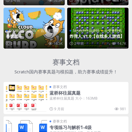
2 年前
52.3K
2 年前
21.9K
Scratch作品源码
云变量联机
Scratch作品源码
云变量联机
卷饼战斗
炸弹人 v1.0【在线多人游戏】
2 年前
18.5K
2 年前
14.7K
赛事文档
Scratch国内赛事真题与模拟题，助力赛事成绩提升！
赛事文档
蓝桥杯往届真题
蓝桥杯往届真题 大小：163MB
9 月前
981
赛事文档
专项练习与解析1-4级