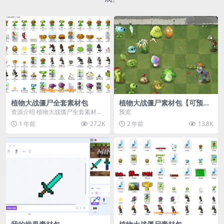
植物大战僵尸全套素材包
植物大战僵尸素材包【可预
览】
资源介绍 植物大战僵尸全套素材
预览
包，包含227个丰富多样的素材，
1 年前
27.2K
2 年前
13.8K
涵盖角色、背景、动...