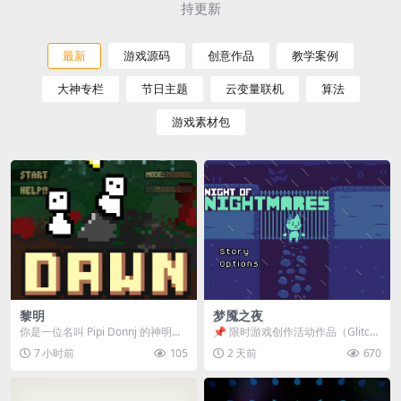
持更新
最新
游戏源码
创意作品
教学案例
大神专栏
节日主题
云变量联机
算法
游戏素材包
黎明
梦魇之夜
你是一位名叫 Pipi Donnj 的神明。
📌 限时游戏创作活动作品（Glitch
你的任务是保护一群白色小人。 点
Game Jam） 📖 故事背景 怪物四...
7 小时前
105
2 天前
670
击...