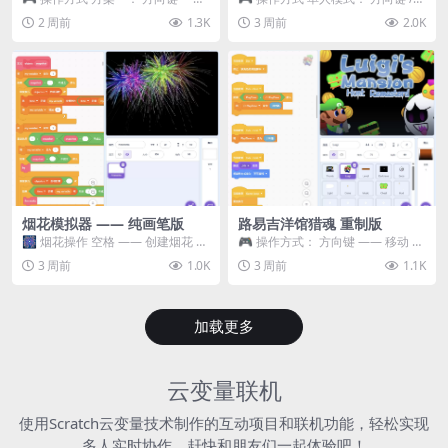
移动 Z —— 跳跃 / 漂移 方案二： ...
WASD —— 移动 Z / K —— 抓...
2 周前
1.3K
3 周前
2.0K
烟花模拟器 —— 纯画笔版
路易吉洋馆猎魂 重制版
🎆 烟花操作 空格 —— 创建烟花 1
🎮 操作方式： 方向键 —— 移动 &
~ 3 —— 切换烟花类型 普通烟花
跳跃 空格 —— 打开宝箱 将你...
3 周前
1.0K
3 周前
1.1K
嘶...
加载更多
云变量联机
使用Scratch云变量技术制作的互动项目和联机功能，轻松实现
多人实时协作，赶快和朋友们一起体验吧！