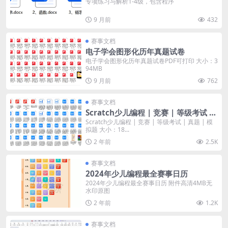
专项练习与解析1-4级，包含程序
9 月前
432
赛事文档
电子学会图形化历年真题试卷
电子学会图形化历年真题试卷PDF可打印 大小：3
94MB
9 月前
762
赛事文档
Scratch少儿编程 | 竞赛 | 等级考试 |
真题 | 模拟题
Scratch少儿编程 | 竞赛 | 等级考试 | 真题 | 模
拟题 大小：18...
2 年前
2.5K
赛事文档
2024年少儿编程最全赛事日历
2024年少儿编程最全赛事日历 附件高清4MB无
水印原图
2 年前
1.2K
赛事文档