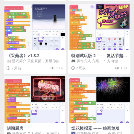
《采菇者》v1.8.2
特别试玩版 2 —— 复活节超级
卡丁车赛
📖 游戏简介 采集真菌，升级你的
🎮 操作方式 方案一： 方向键 ——
机体，并前往未知领域探索。 这是
移动 Z —— 跳跃 / 漂移 方案二： ...
2 周前
1.1K
2 周前
1.3K
一款静谧的探索冒...
胡闹厨房
烟花模拟器 —— 纯画笔版
🎮 操作方式 单人模式： 方向键 /
🎆 烟花操作 空格 —— 创建烟花 1