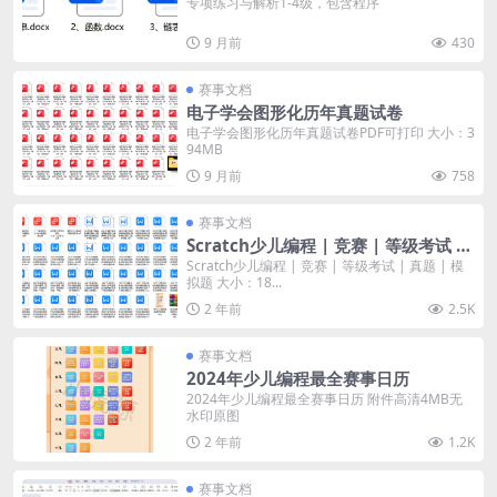
专项练习与解析1-4级，包含程序
9 月前
430
赛事文档
电子学会图形化历年真题试卷
电子学会图形化历年真题试卷PDF可打印 大小：3
94MB
9 月前
758
赛事文档
Scratch少儿编程 | 竞赛 | 等级考试 |
真题 | 模拟题
Scratch少儿编程 | 竞赛 | 等级考试 | 真题 | 模
拟题 大小：18...
2 年前
2.5K
赛事文档
2024年少儿编程最全赛事日历
2024年少儿编程最全赛事日历 附件高清4MB无
水印原图
2 年前
1.2K
赛事文档