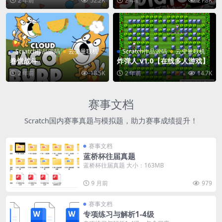
2 年前
52.2K
2 年前
21.8K
Scratch作品源码
云变量联机
Scratch作品源码
云变量联机
卷饼战斗
炸弹人 v1.0【在线多人游戏】
2 年前
18.5K
2 年前
14.7K
赛事文档
Scratch国内赛事真题与模拟题，助力赛事成绩提升！
赛事文档
蓝桥杯往届真题
蓝桥杯往届真题 大小：163MB
9 月前
979
赛事文档
专项练习与解析1-4级