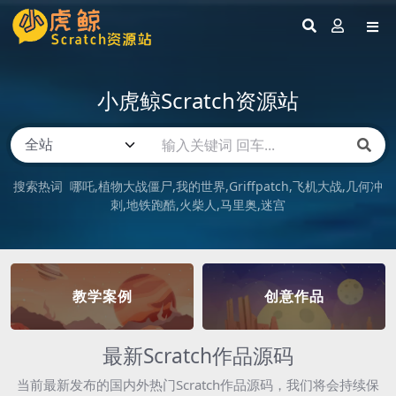
小虎鲸Scratch资源站
搜索热词
哪吒
植物大战僵尸
我的世界
Griffpatch
飞机大战
几何冲
刺
地铁跑酷
火柴人
马里奥
迷宫
教学案例
创意作品
最新Scratch作品源码
当前最新发布的国内外热门Scratch作品源码，我们将会持续保