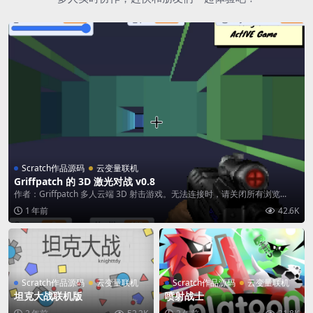
Scratch作品源码
云变量联机
Griffpatch 的 3D 激光对战 v0.8
作者：Griffpatch 多人云端 3D 射击游戏。无法连接时，请关闭所有浏览...
1 年前
42.6K
Scratch作品源码
云变量联机
Scratch作品源码
云变量联机
坦克大战联机版
喷射战士