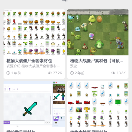
植物大战僵尸全套素材包
植物大战僵尸素材包【可预
览】
资源介绍 植物大战僵尸全套素材
预览
包，包含227个丰富多样的素材，
1 年前
27.2K
2 年前
13.8K
涵盖角色、背景、动...