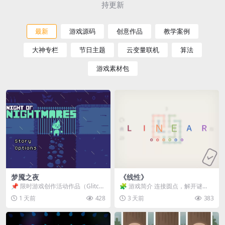
持更新
最新
游戏源码
创意作品
教学案例
大神专栏
节日主题
云变量联机
算法
游戏素材包
梦魇之夜
《线性》
📌 限时游戏创作活动作品（Glitch
🧩 游戏简介 连接圆点，解开谜
Game Jam） 📖 故事背景 怪物四...
题。 ⚠️ 重要提示 所有关卡均可通
1 天前
428
3 天前
383
关，请确保使用...