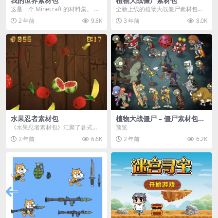
我的世界素材包
植物大战僵尸素材包
这是一个 Minecraft 的材料集。 操
全新上线的植物大战僵尸素材包，
作方法如下： 工具 → 右箭头 怪物...
内含48个精选资源，涵盖角色、场
2 年前
9.8K
3 年前
8.0K
景、音效等多样内容...
水果忍者素材包
植物大战僵尸 – 僵尸素材包
【可预览】
《水果忍者素材包》汇聚了各式鲜
预览
美诱人的水果图像与清脆悦耳的切
2 年前
6.6K
2 年前
6.2K
割音效，专为追求极致...