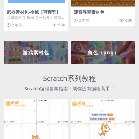
武器素材包-枪械【可预览】
迷宫寻宝素材包
武器素材包-枪械 是一款专为游戏开
2 年前
4.0K
发者和创作者设计的素材包，包含
2 年前
5.5K
多种高质量的枪械...
游戏素材包
角色（png）
Scratch系列教程
Scratch编程自学指南：助你迈向编程高手！