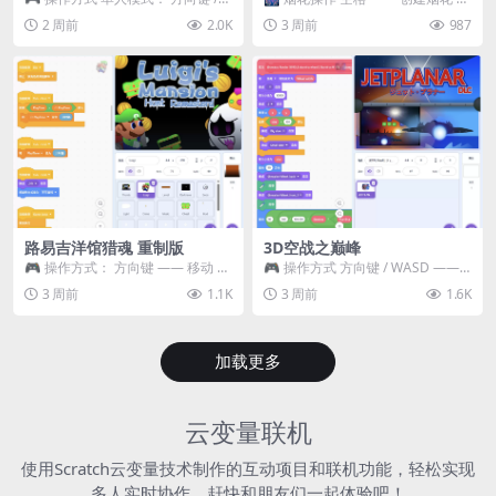
WASD —— 移动 Z / K —— 抓...
~ 3 —— 切换烟花类型 普通烟花
2 周前
2.0K
3 周前
987
嘶...
路易吉洋馆猎魂 重制版
3D空战之巅峰
🎮 操作方式： 方向键 —— 移动 &
🎮 操作方式 方向键 / WASD ——
跳跃 空格 —— 打开宝箱 将你...
移动 Z / K —— 射击 / 攻击...
3 周前
1.1K
3 周前
1.6K
加载更多
云变量联机
使用Scratch云变量技术制作的互动项目和联机功能，轻松实现
多人实时协作，赶快和朋友们一起体验吧！