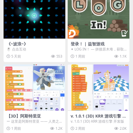
《~波浪~》
登录！ | 益智游戏
🖱️ 点击互动
✦ LOG IN！ — 拼接原木堆，获取
分数！ ᑕ☲◎ ᑕ☲◎ ᑕ☲◎ ᑕ☲◎ ...
5 天前
553
1 周前
1.1K
【3D】阿斯特里亚
v. 1.0.1 (3D) KRR 游戏引擎 开
发版
ー 这里是阿斯特里亚 —— 人类之
v. 1.0.1 (3D) KRR 游戏引擎 开发版
罪与未来希望交汇之地 📖 游戏简
1 周前
1.2K
2 周前
2.0K
介 《阿斯特里...