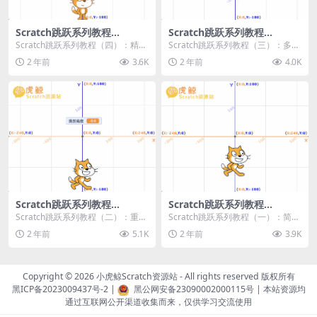
Scratch跳跃系列教程
Scratch跳跃系列教程
（四）：精准着陆
（三）：多段跳跃
Scratch跳跃系列教程（四）：精准
Scratch跳跃系列教程（三）：多段
着陆 作者：小虎鲸Scratch资源站
跳跃 作者：小虎鲸Scratch资源站
2 年前
3.6K
2 年前
4.0K
...
连...
Scratch跳跃系列教程
Scratch跳跃系列教程
（二）：重力跳跃
（一）：简单跳跃
Scratch跳跃系列教程（二）：重力
Scratch跳跃系列教程（一）：简单
跳跃 作者：小虎鲸Scratch资源站
跳跃 作者：小虎鲸Scratch资源站
2 年前
5.1K
2 年前
3.9K
按...
按...
Copyright © 2026
小虎鲸Scratch资源站
- All rights reserved 版权所有
黑ICP备2023009437号-2
|
黑公网安备23090002000115号
| 本站资源均
通过互联网公开渠道收集而来，仅供学习交流使用