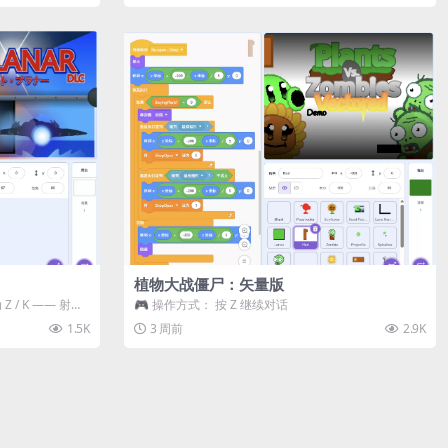
植物大战僵尸：矢量版
 / K —— 射击 /
🎮 操作方式： 按 Z 继续对话
1.5K
3 周前
2.9K