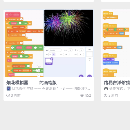
烟花模拟器 —— 纯画笔版
路易吉洋馆猎
🎆 烟花操作 空格 —— 创建烟花 1 ~ 3 —— 切换烟花类
🎮 操作方式： 
型 普通烟花 嘶...
宝箱 将你...
3 周前
952
3 周前