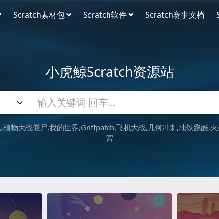
Scratch素材包
Scratch软件
Scratch赛事文档
小虎鲸Scratch资源站
吒
植物大战僵尸
我的世界
Griffpatch
飞机大战
几何冲刺
地铁跑酷
火
宫