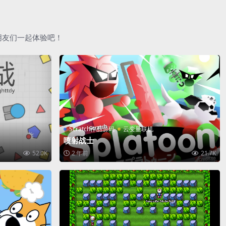
朋友们一起体验吧！
Scratch作品源码
云变量联机
喷射战士
52.0K
2 年前
21.7K