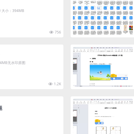
大小：394MB
756
清4MB无水印原图
1.2K
题