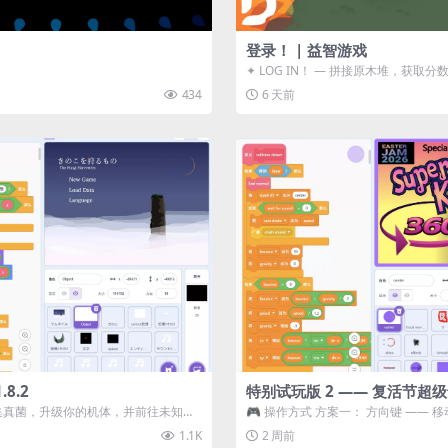
登录！ | 益智游戏
✦ LOG IN！ — 拼接原木堆，获取分
ᑕ☲◎ ᑕ☲◎ ...
434
6 天前
8.2
特别试玩版 2 —— 复活节超
采集真菌，升级你的机体，并前往未知领
🎮 操作方式 方案一： 方向键 —— 移动 
静谧的探索冒...
漂移 方案二： ...
1.1K
2 周前