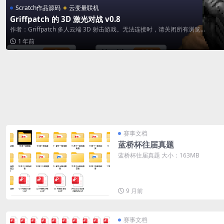
Scratch作品源码
云变量联机
Griffpatch 的 3D 激光对战 v0.8
作者：Griffpatch 多人云端 3D 射击游戏。无法连接时，请关闭所有浏览...
1 年前
赛事文档
蓝桥杯往届真题
蓝桥杯往届真题 大小：163MB
9 月前
赛事文档