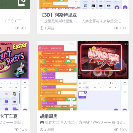
【3D】阿斯特里亚
数！ ᑕ☲◎ ᑕ☲◎
ー 这里是阿斯特里亚 —— 人类之罪与未来希望交汇之
地 📖 游戏简介 《阿斯特里...
951
1 周前
1.1K
级卡丁车赛
胡闹厨房
Z —— 跳跃 /
🎮 操作方式 单人模式： 方向键 / WASD —— 移动 Z /
K —— 抓...
1.3K
2 周前
1.9K