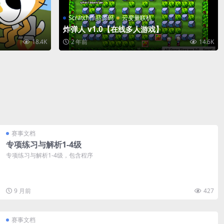
Scratch作品源码
云变量联机
炸弹人 v1.0【在线多人游戏】
18.4K
2 年前
14.6K
赛事文档
专项练习与解析1-4级
专项练习与解析1-4级，包含程序
9 月前
427
赛事文档