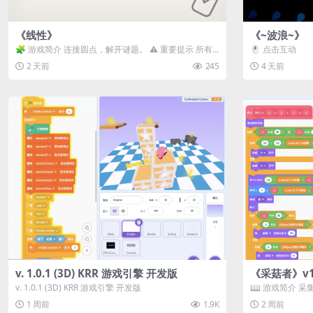
《线性》
《~波浪~》
🧩 游戏简介 连接圆点，解开谜题。 ⚠️ 重要提示 所有
🖱️ 点击互动
关卡均可通关，请确保使用...
2 天前
245
4 天前
v. 1.0.1 (3D) KRR 游戏引擎 开发版
《采菇者》v1.
v. 1.0.1 (3D) KRR 游戏引擎 开发版
📖 游戏简介 
域探索。 这是一款
1 周前
1.9K
2 周前