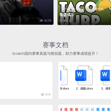
Scratch作品源码
云变量联机
卷饼战斗
42.5K
2 年前
赛事文档
Scratch国内赛事真题与模拟题，助力赛事成绩提升！
974