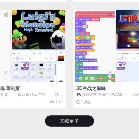
魂 重制版
3D空战之巅峰
方向键 —— 移动 & 跳跃 空格 —— 打开
🎮 操作方式 方向键 / WASD —— 移动 Z
攻击...
1.1K
3 周前
加载更多