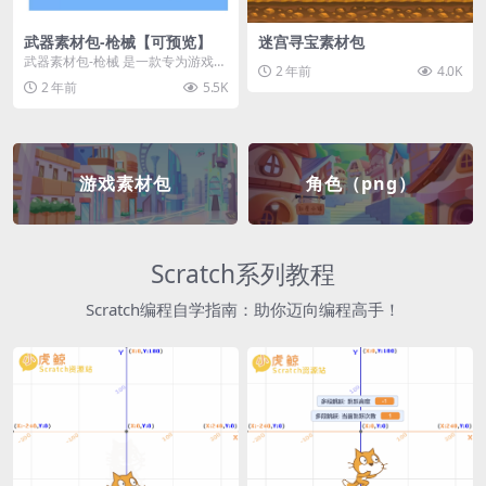
武器素材包-枪械【可预览】
迷宫寻宝素材包
武器素材包-枪械 是一款专为游戏开
2 年前
4.0K
发者和创作者设计的素材包，包含
2 年前
5.5K
多种高质量的枪械...
游戏素材包
角色（png）
Scratch系列教程
Scratch编程自学指南：助你迈向编程高手！