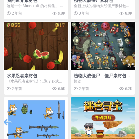
我的世界素材包
植物大战僵尸素材包
这是一个 Minecraft 的材料集。 操
全新上线的植物大战僵尸素材包，
作方法如下： 工具 → 右箭头 怪物...
内含48个精选资源，涵盖角色、场
2 年前
9.8K
3 年前
8.0K
景、音效等多样内容...
水果忍者素材包
植物大战僵尸 – 僵尸素材包
【可预览】
《水果忍者素材包》汇聚了各式鲜
预览
美诱人的水果图像与清脆悦耳的切
2 年前
6.6K
2 年前
6.2K
割音效，专为追求极致...