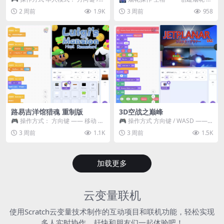
WASD —— 移动 Z / K —— 抓...
~ 3 —— 切换烟花类型 普通烟花
2 周前
1.9K
3 周前
958
嘶...
路易吉洋馆猎魂 重制版
3D空战之巅峰
🎮 操作方式： 方向键 —— 移动 &
🎮 操作方式 方向键 / WASD ——
跳跃 空格 —— 打开宝箱 将你...
移动 Z / K —— 射击 / 攻击...
3 周前
1.1K
3 周前
1.5K
加载更多
云变量联机
使用Scratch云变量技术制作的互动项目和联机功能，轻松实现
多人实时协作，赶快和朋友们一起体验吧！