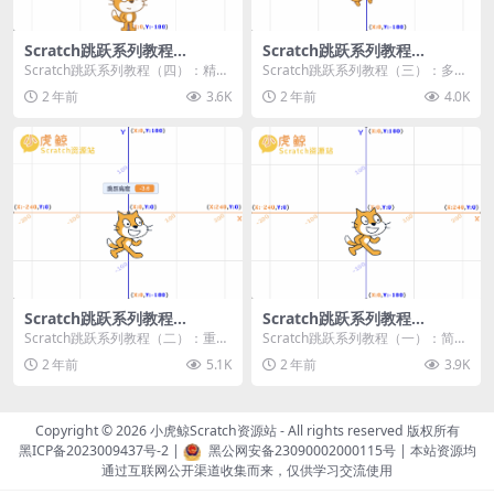
Scratch跳跃系列教程
Scratch跳跃系列教程
（四）：精准着陆
（三）：多段跳跃
Scratch跳跃系列教程（四）：精准
Scratch跳跃系列教程（三）：多段
着陆 作者：小虎鲸Scratch资源站
跳跃 作者：小虎鲸Scratch资源站
2 年前
3.6K
2 年前
4.0K
...
连...
Scratch跳跃系列教程
Scratch跳跃系列教程
（二）：重力跳跃
（一）：简单跳跃
Scratch跳跃系列教程（二）：重力
Scratch跳跃系列教程（一）：简单
跳跃 作者：小虎鲸Scratch资源站
跳跃 作者：小虎鲸Scratch资源站
2 年前
5.1K
2 年前
3.9K
按...
按...
Copyright © 2026
小虎鲸Scratch资源站
- All rights reserved 版权所有
黑ICP备2023009437号-2
|
黑公网安备23090002000115号
| 本站资源均
通过互联网公开渠道收集而来，仅供学习交流使用