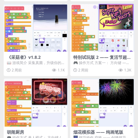
《采菇者》v1.8.2
特别试玩版 2 —— 复活节超级
卡丁车赛
📖 游戏简介 采集真菌，升级你的
🎮 操作方式 方案一： 方向键 ——
机体，并前往未知领域探索。 这是
移动 Z —— 跳跃 / 漂移 方案二： ...
2 周前
1.1K
2 周前
1.3K
一款静谧的探索冒...
胡闹厨房
烟花模拟器 —— 纯画笔版
🎮 操作方式 单人模式： 方向键 /
🎆 烟花操作 空格 —— 创建烟花 1