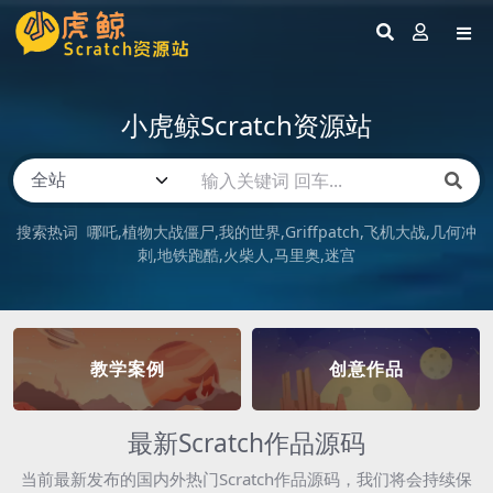
小虎鲸Scratch资源站
搜索热词
哪吒
植物大战僵尸
我的世界
Griffpatch
飞机大战
几何冲
刺
地铁跑酷
火柴人
马里奥
迷宫
教学案例
创意作品
最新Scratch作品源码
当前最新发布的国内外热门Scratch作品源码，我们将会持续保