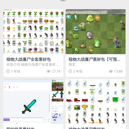
植物大战僵尸全套素材包
植物大战僵尸素材包【可预
览】
资源介绍 植物大战僵尸全套素材
预览
包，包含227个丰富多样的素材，
1 年前
27.1K
2 年前
13.8K
涵盖角色、背景、动...