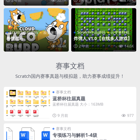
2 年前
52.1K
2 年前
21.8K
Scratch作品源码
云变量联机
Scratch作品源码
云变量联机
卷饼战斗
炸弹人 v1.0【在线多人游戏】
2 年前
18.4K
2 年前
14.6K
赛事文档
Scratch国内赛事真题与模拟题，助力赛事成绩提升！
赛事文档
蓝桥杯往届真题
蓝桥杯往届真题 大小：163MB
9 月前
977
赛事文档
专项练习与解析1-4级