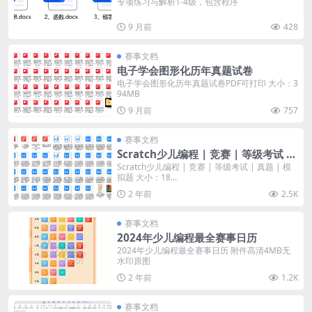
专项练习与解析1-4级，包含程序
9 月前
428
赛事文档
电子学会图形化历年真题试卷
电子学会图形化历年真题试卷PDF可打印 大小：3
94MB
9 月前
757
赛事文档
Scratch少儿编程 | 竞赛 | 等级考试 |
真题 | 模拟题
Scratch少儿编程 | 竞赛 | 等级考试 | 真题 | 模
拟题 大小：18...
2 年前
2.5K
赛事文档
2024年少儿编程最全赛事日历
2024年少儿编程最全赛事日历 附件高清4MB无
水印原图
2 年前
1.2K
赛事文档