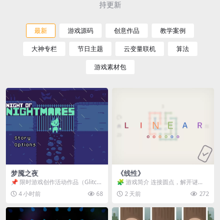
持更新
最新
游戏源码
创意作品
教学案例
大神专栏
节日主题
云变量联机
算法
游戏素材包
梦魇之夜
《线性》
📌 限时游戏创作活动作品（Glitch
🧩 游戏简介 连接圆点，解开谜
Game Jam） 📖 故事背景 怪物四...
题。 ⚠️ 重要提示 所有关卡均可通
4 小时前
68
2 天前
272
关，请确保使用...