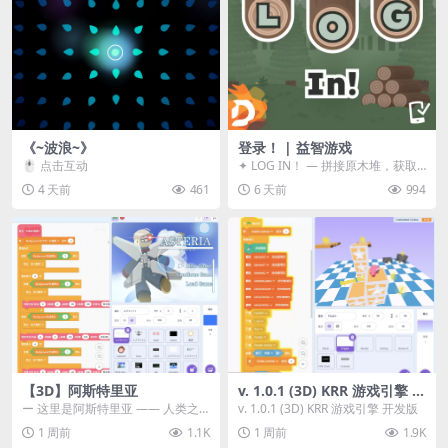
《~波浪~》
登录！ | 益智游戏
🖱️ 点击互动
✦ LOG IN！ — 拼接原木堆，获取
分数！ ᑕ☲◎ ᑕ☲◎ ᑕ☲◎ ᑕ☲◎ ...
4 天前
461
6 天前
994
【3D】阿斯特里亚
v. 1.0.1 (3D) KRR 游戏引擎 开
发版
ー 这里是阿斯特里亚 —— 人类之
v. 1.0.1 (3D) KRR 游戏引擎 开发版
罪与未来希望交汇之地 📖 游戏简
1 周前
1.1K
1 周前
1.9K
介 《阿斯特里...