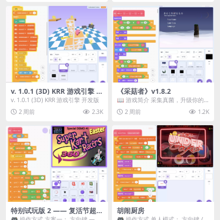
v. 1.0.1 (3D) KRR 游戏引擎 开
《采菇者》v1.8.2
发版
v. 1.0.1 (3D) KRR 游戏引擎 开发版
📖 游戏简介 采集真菌，升级你的
机体，并前往未知领域探索。 这是
2 周前
2.3K
2 周前
1.2K
一款静谧的探索冒...
特别试玩版 2 —— 复活节超级
胡闹厨房
卡丁车赛
🎮 操作方式 方案一： 方向键 ——
🎮 操作方式 单人模式： 方向键 /