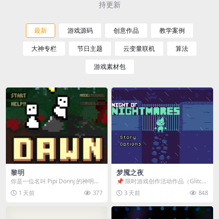
持更新
最新
游戏源码
创意作品
教学案例
大神专栏
节日主题
云变量联机
算法
游戏素材包
黎明
梦魇之夜
你是一位名叫 Pipi Donnj 的神明。
📌 限时游戏创作活动作品（Glitch
你的任务是保护一群白色小人。 点
Game Jam） 📖 故事背景 怪物四...
1 天前
377
3 天前
848
击...