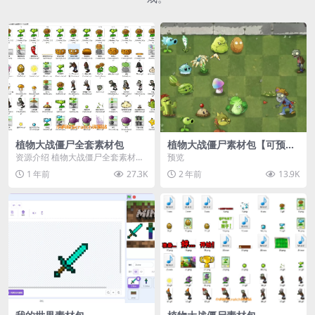
植物大战僵尸全套素材包
植物大战僵尸素材包【可预
览】
资源介绍 植物大战僵尸全套素材
预览
包，包含227个丰富多样的素材，
1 年前
27.3K
2 年前
13.9K
涵盖角色、背景、动...