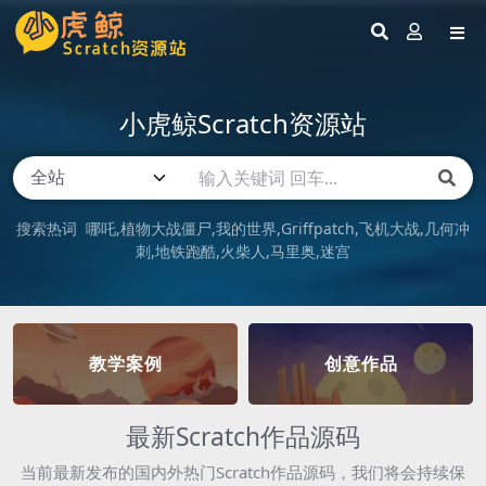
小虎鲸Scratch资源站
搜索热词
哪吒
植物大战僵尸
我的世界
Griffpatch
飞机大战
几何冲
刺
地铁跑酷
火柴人
马里奥
迷宫
教学案例
创意作品
最新Scratch作品源码
当前最新发布的国内外热门Scratch作品源码，我们将会持续保