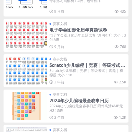
专项练习与解析1-4级，包含程序
9 月前
435
赛事文档
电子学会图形化历年真题试卷
电子学会图形化历年真题试卷PDF可打印 大小：3
94MB
9 月前
768
赛事文档
Scratch少儿编程 | 竞赛 | 等级考试 |
真题 | 模拟题
Scratch少儿编程 | 竞赛 | 等级考试 | 真题 | 模
拟题 大小：18...
2 年前
2.5K
赛事文档
2024年少儿编程最全赛事日历
2024年少儿编程最全赛事日历 附件高清4MB无
水印原图
2 年前
1.2K
赛事文档