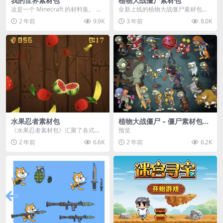
我的世界素材包
植物大战僵尸素材包
这是一个 Minecraft 的材料集。 操
全新上线的植物大战僵尸素材包，
作方法如下： 工具 → 右箭头 怪物...
内含48个精选资源，涵盖角色、场
2 年前
9.9K
3 年前
8.0K
景、音效等多样内容...
水果忍者素材包
植物大战僵尸 – 僵尸素材包
【可预览】
《水果忍者素材包》汇聚了各式鲜
预览
美诱人的水果图像与清脆悦耳的切
2 年前
6.6K
2 年前
6.2K
割音效，专为追求极致...