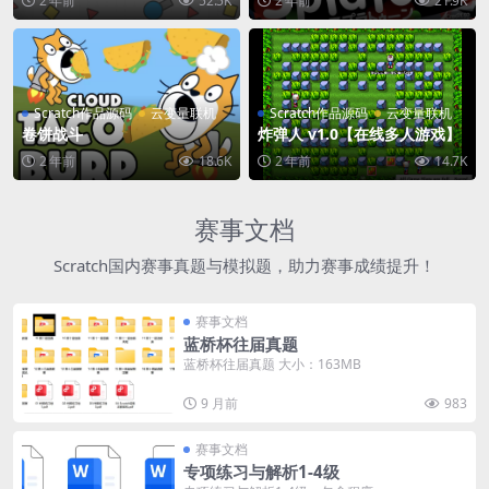
2 年前
52.5K
2 年前
21.9K
Scratch作品源码
云变量联机
Scratch作品源码
云变量联机
卷饼战斗
炸弹人 v1.0【在线多人游戏】
2 年前
18.6K
2 年前
14.7K
赛事文档
Scratch国内赛事真题与模拟题，助力赛事成绩提升！
赛事文档
蓝桥杯往届真题
蓝桥杯往届真题 大小：163MB
9 月前
983
赛事文档
专项练习与解析1-4级