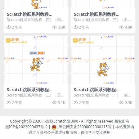
Scratch跳跃系列教程
Scratch跳跃系列教程
（四）：精准着陆
（三）：多段跳跃
Scratch跳跃系列教程（四）：精准
Scratch跳跃系列教程（三）：多段
着陆 作者：小虎鲸Scratch资源站
跳跃 作者：小虎鲸Scratch资源站
2 年前
3.6K
2 年前
4.0K
...
连...
Scratch跳跃系列教程
Scratch跳跃系列教程
（二）：重力跳跃
（一）：简单跳跃
Scratch跳跃系列教程（二）：重力
Scratch跳跃系列教程（一）：简单
跳跃 作者：小虎鲸Scratch资源站
跳跃 作者：小虎鲸Scratch资源站
2 年前
5.1K
2 年前
3.9K
按...
按...
Copyright © 2026
小虎鲸Scratch资源站
- All rights reserved 版权所有
黑ICP备2023009437号-2
|
黑公网安备23090002000115号
| 本站资源均
通过互联网公开渠道收集而来，仅供学习交流使用