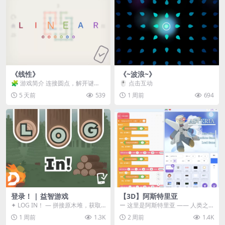
《线性》
《~波浪~》
🧩 游戏简介 连接圆点，解开谜
🖱️ 点击互动
题。 ⚠️ 重要提示 所有关卡均可通
5 天前
539
1 周前
694
关，请确保使用...
登录！ | 益智游戏
【3D】阿斯特里亚
✦ LOG IN！ — 拼接原木堆，获取
ー 这里是阿斯特里亚 —— 人类之
分数！ ᑕ☲◎ ᑕ☲◎ ᑕ☲◎ ᑕ☲◎ ...
罪与未来希望交汇之地 📖 游戏简
1 周前
1.3K
2 周前
1.4K
介 《阿斯特里...