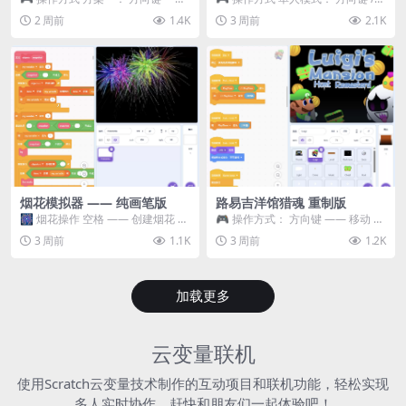
移动 Z —— 跳跃 / 漂移 方案二： ...
WASD —— 移动 Z / K —— 抓...
2 周前
1.4K
3 周前
2.1K
烟花模拟器 —— 纯画笔版
路易吉洋馆猎魂 重制版
🎆 烟花操作 空格 —— 创建烟花 1
🎮 操作方式： 方向键 —— 移动 &
~ 3 —— 切换烟花类型 普通烟花
跳跃 空格 —— 打开宝箱 将你...
3 周前
1.1K
3 周前
1.2K
嘶...
加载更多
云变量联机
使用Scratch云变量技术制作的互动项目和联机功能，轻松实现
多人实时协作，赶快和朋友们一起体验吧！