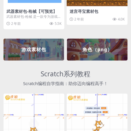
武器素材包-枪械【可预览】
迷宫寻宝素材包
武器素材包-枪械 是一款专为游戏开
2 年前
4.0K
发者和创作者设计的素材包，包含
2 年前
5.5K
多种高质量的枪械...
游戏素材包
角色（png）
Scratch系列教程
Scratch编程自学指南：助你迈向编程高手！