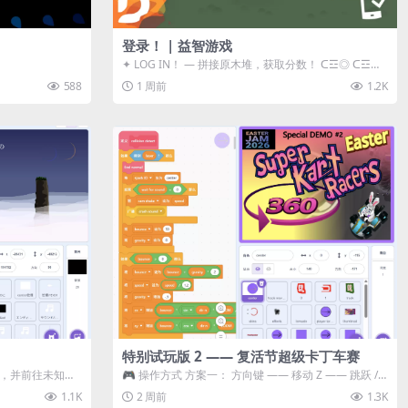
登录！ | 益智游戏
✦ LOG IN！ — 拼接原木堆，获取分数！ ᑕ☲◎ ᑕ☲◎
ᑕ☲◎ ᑕ☲◎ ...
588
1 周前
1.2K
特别试玩版 2 —— 复活节超级卡丁车赛
体，并前往未知领
🎮 操作方式 方案一： 方向键 —— 移动 Z —— 跳跃 /
漂移 方案二： ...
1.1K
2 周前
1.3K