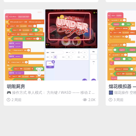
胡闹厨房
烟花模拟器 
🎮 操作方式 单人模式： 方向键 / WASD —— 移动 Z /
🎆 烟花操作 空格
K —— 抓...
型 普通烟花 嘶...
2 周前
2.0K
3 周前