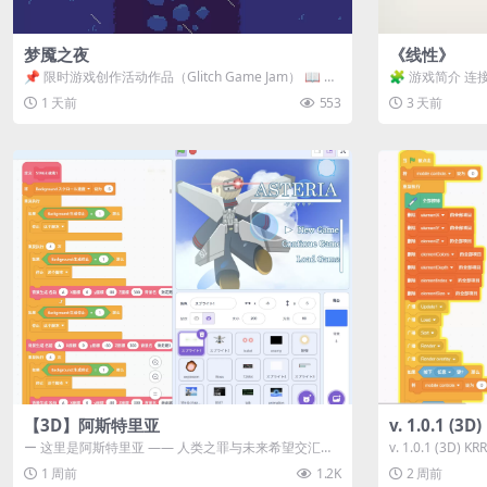
梦魇之夜
《线性》
📌 限时游戏创作活动作品（Glitch Game Jam） 📖 故
🧩 游戏简介 连
事背景 怪物四...
关卡均可通关，请
1 天前
553
3 天前
【3D】阿斯特里亚
v. 1.0.1 (
ー 这里是阿斯特里亚 —— 人类之罪与未来希望交汇之
v. 1.0.1 (3D)
地 📖 游戏简介 《阿斯特里...
1 周前
1.2K
2 周前