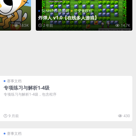
Scratch作品源码
云变量联机
炸弹人 v1.0【在线多人游戏】
18.5K
2 年前
14.7K
赛事文档
专项练习与解析1-4级
专项练习与解析1-4级，包含程序
9 月前
430
赛事文档