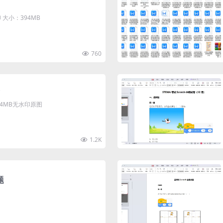
大小：394MB
760
清4MB无水印原图
1.2K
题