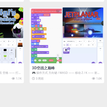
3D空战之巅峰
跃 空格 —— 打开
🎮 操作方式 方向键 / WASD —— 移动 Z / K —— 射击 /
攻击...
1.1K
3 周前
1.6K