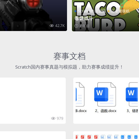
Scratch作品源码
云变量联机
卷饼战斗
42.7K
2 年前
赛事文档
Scratch国内赛事真题与模拟题，助力赛事成绩提升！
979