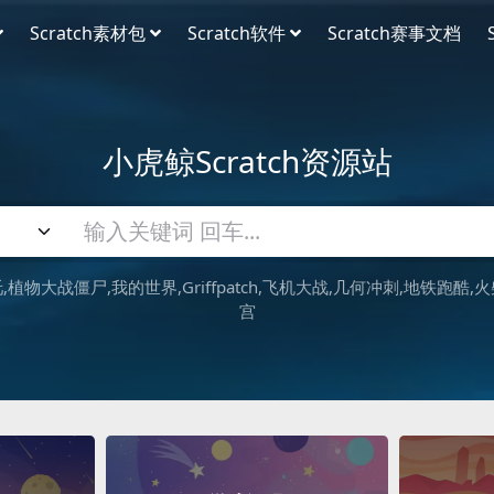
Scratch素材包
Scratch软件
Scratch赛事文档
小虎鲸Scratch资源站
吒
植物大战僵尸
我的世界
Griffpatch
飞机大战
几何冲刺
地铁跑酷
火
宫