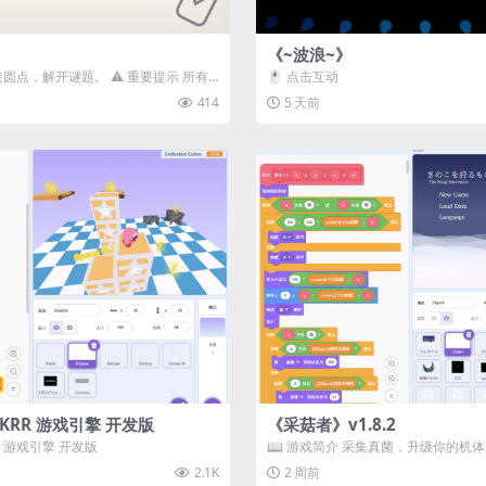
《~波浪~》
接圆点，解开谜题。 ⚠️ 重要提示 所有
🖱️ 点击互动
确保使用...
414
5 天前
3D) KRR 游戏引擎 开发版
《采菇者》v1.8.2
 KRR 游戏引擎 开发版
📖 游戏简介 采集真菌，升级你的机
域探索。 这是一款静谧的探索冒...
2.1K
2 周前