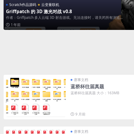
Scratch作品源码
云变量联机
Griffpatch 的 3D 激光对战 v0.8
作者：Griffpatch 多人云端 3D 射击游戏。无法连接时，请关闭所有浏览...
1 年前
赛事文档
蓝桥杯往届真题
蓝桥杯往届真题 大小：163MB
9 月前
赛事文档