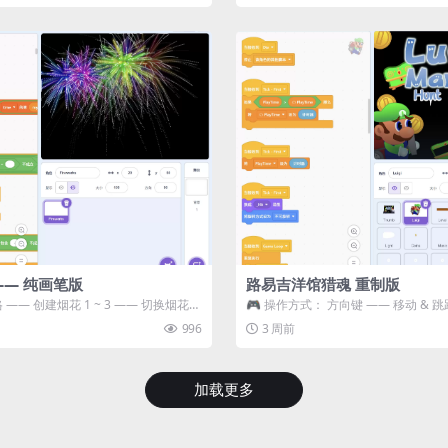
—— 纯画笔版
路易吉洋馆猎魂 重制版
 —— 创建烟花 1 ~ 3 —— 切换烟花类
🎮 操作方式： 方向键 —— 移动 & 跳
宝箱 将你...
996
3 周前
加载更多