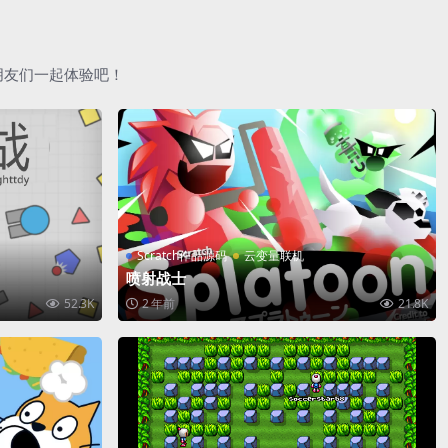
朋友们一起体验吧！
Scratch作品源码
云变量联机
喷射战士
52.3K
2 年前
21.8K