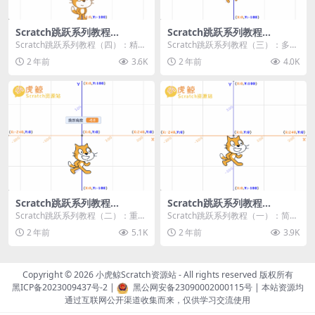
Scratch跳跃系列教程
Scratch跳跃系列教程
（四）：精准着陆
（三）：多段跳跃
Scratch跳跃系列教程（四）：精准
Scratch跳跃系列教程（三）：多段
着陆 作者：小虎鲸Scratch资源站
跳跃 作者：小虎鲸Scratch资源站
2 年前
3.6K
2 年前
4.0K
...
连...
Scratch跳跃系列教程
Scratch跳跃系列教程
（二）：重力跳跃
（一）：简单跳跃
Scratch跳跃系列教程（二）：重力
Scratch跳跃系列教程（一）：简单
跳跃 作者：小虎鲸Scratch资源站
跳跃 作者：小虎鲸Scratch资源站
2 年前
5.1K
2 年前
3.9K
按...
按...
Copyright © 2026
小虎鲸Scratch资源站
- All rights reserved 版权所有
黑ICP备2023009437号-2
|
黑公网安备23090002000115号
| 本站资源均
通过互联网公开渠道收集而来，仅供学习交流使用