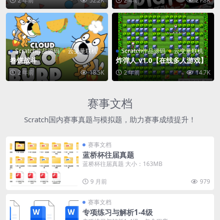
2 年前
52.2K
2 年前
21.8K
Scratch作品源码
云变量联机
Scratch作品源码
云变量联机
卷饼战斗
炸弹人 v1.0【在线多人游戏】
2 年前
18.5K
2 年前
14.7K
赛事文档
Scratch国内赛事真题与模拟题，助力赛事成绩提升！
赛事文档
蓝桥杯往届真题
蓝桥杯往届真题 大小：163MB
9 月前
979
赛事文档
专项练习与解析1-4级