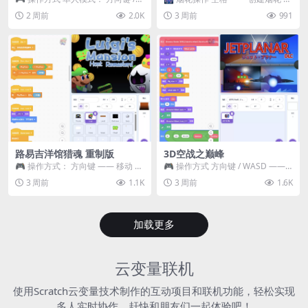
WASD —— 移动 Z / K —— 抓...
~ 3 —— 切换烟花类型 普通烟花
2 周前
2.0K
3 周前
991
嘶...
路易吉洋馆猎魂 重制版
3D空战之巅峰
🎮 操作方式： 方向键 —— 移动 &
🎮 操作方式 方向键 / WASD ——
跳跃 空格 —— 打开宝箱 将你...
移动 Z / K —— 射击 / 攻击...
3 周前
1.1K
3 周前
1.6K
加载更多
云变量联机
使用Scratch云变量技术制作的互动项目和联机功能，轻松实现
多人实时协作，赶快和朋友们一起体验吧！