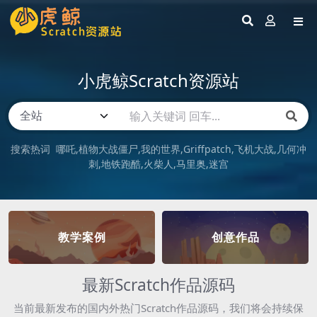
小虎鲸Scratch资源站
搜索热词
哪吒
植物大战僵尸
我的世界
Griffpatch
飞机大战
几何冲
刺
地铁跑酷
火柴人
马里奥
迷宫
教学案例
创意作品
最新Scratch作品源码
当前最新发布的国内外热门Scratch作品源码，我们将会持续保