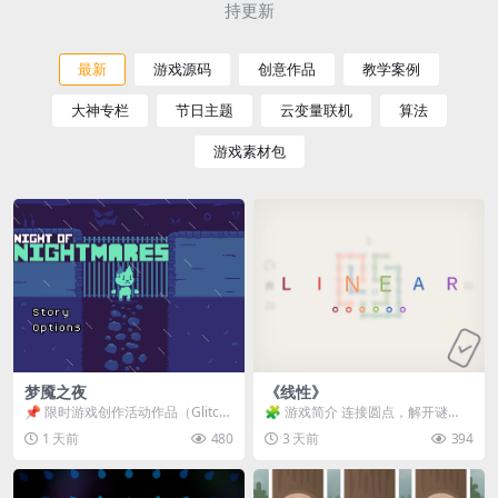
持更新
最新
游戏源码
创意作品
教学案例
大神专栏
节日主题
云变量联机
算法
游戏素材包
梦魇之夜
《线性》
📌 限时游戏创作活动作品（Glitch
🧩 游戏简介 连接圆点，解开谜
Game Jam） 📖 故事背景 怪物四...
题。 ⚠️ 重要提示 所有关卡均可通
1 天前
480
3 天前
394
关，请确保使用...