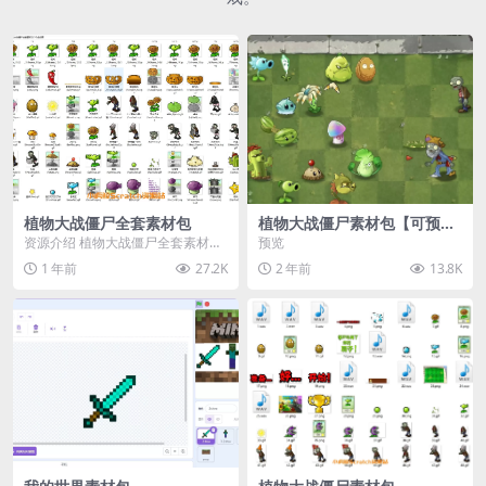
植物大战僵尸全套素材包
植物大战僵尸素材包【可预
览】
资源介绍 植物大战僵尸全套素材
预览
包，包含227个丰富多样的素材，
1 年前
27.2K
2 年前
13.8K
涵盖角色、背景、动...