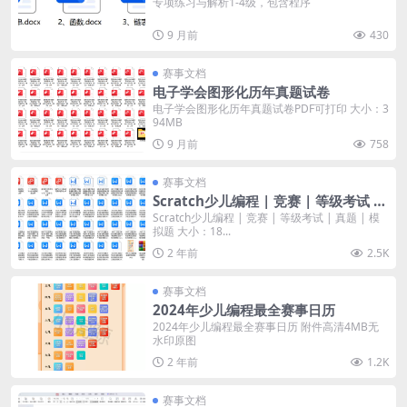
专项练习与解析1-4级，包含程序
9 月前
430
赛事文档
电子学会图形化历年真题试卷
电子学会图形化历年真题试卷PDF可打印 大小：3
94MB
9 月前
758
赛事文档
Scratch少儿编程 | 竞赛 | 等级考试 |
真题 | 模拟题
Scratch少儿编程 | 竞赛 | 等级考试 | 真题 | 模
拟题 大小：18...
2 年前
2.5K
赛事文档
2024年少儿编程最全赛事日历
2024年少儿编程最全赛事日历 附件高清4MB无
水印原图
2 年前
1.2K
赛事文档