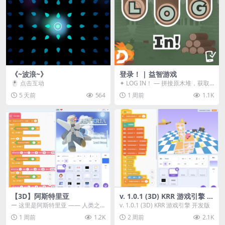
《~波浪~》
登录！ | 益智游戏
🖱️ 点击互动
✦ LOG IN！ — 拼接原木堆，获取
分数！ ᑕ☲◎ ᑕ☲◎ ᑕ☲◎ ᑕ☲◎ ...
5 天前
564
1 周前
1.1K
【3D】阿斯特里亚
v. 1.0.1 (3D) KRR 游戏引擎 开
发版
ー 这里是阿斯特里亚 —— 人类之
v. 1.0.1 (3D) KRR 游戏引擎 开发版
罪与未来希望交汇之地 📖 游戏简
1 周前
1.2K
2 周前
2.1K
介 《阿斯特里...