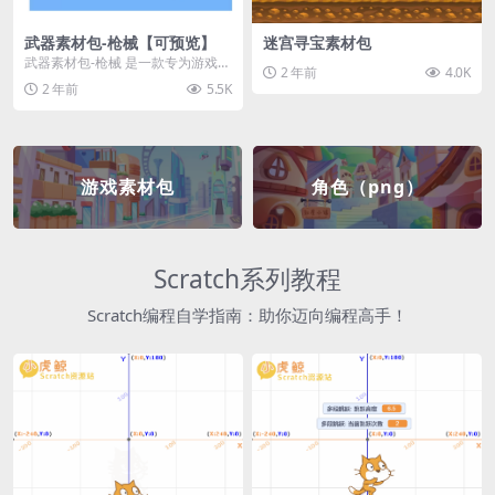
武器素材包-枪械【可预览】
迷宫寻宝素材包
武器素材包-枪械 是一款专为游戏开
2 年前
4.0K
发者和创作者设计的素材包，包含
2 年前
5.5K
多种高质量的枪械...
游戏素材包
角色（png）
Scratch系列教程
Scratch编程自学指南：助你迈向编程高手！