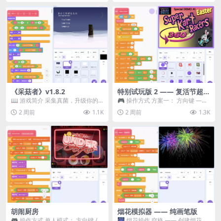
《采菇者》v1.8.2
特别试玩版 2 —— 复活节超级
卡丁车赛
📖 游戏简介 采集真菌，升级你的
🎮 操作方式 方案一： 方向键 ——
机体，并前往未知领域探索。 这是
移动 Z —— 跳跃 / 漂移 方案二： ...
2 周前
1.1K
2 周前
1.3K
一款静谧的探索冒...
胡闹厨房
烟花模拟器 —— 纯画笔版
🎮 操作方式 单人模式： 方向键 /
🎆 烟花操作 空格 —— 创建烟花 1