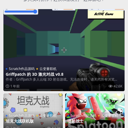
Scratch作品源码
云变量联机
Griffpatch 的 3D 激光对战 v0.8
作者：Griffpatch 多人云端 3D 射击游戏。无法连接时，请关闭所有浏览...
1 年前
42.6K
Scratch作品源码
云变量联机
Scratch作品源码
云变量联机
坦克大战联机版
喷射战士