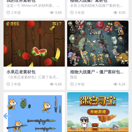
我的世界素材包
植物大战僵尸素材包
这是一个 Minecraft 的材料集。 操
全新上线的植物大战僵尸素材包，
作方法如下： 工具 → 右箭头 怪物...
内含48个精选资源，涵盖角色、场
2 年前
9.8K
3 年前
8.0K
景、音效等多样内容...
水果忍者素材包
植物大战僵尸 – 僵尸素材包
【可预览】
《水果忍者素材包》汇聚了各式鲜
预览
美诱人的水果图像与清脆悦耳的切
2 年前
6.6K
2 年前
6.2K
割音效，专为追求极致...