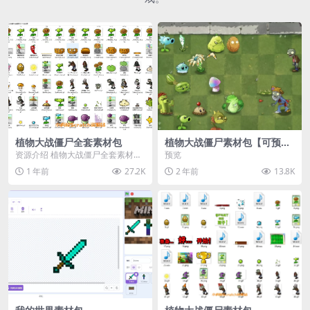
植物大战僵尸全套素材包
植物大战僵尸素材包【可预
览】
资源介绍 植物大战僵尸全套素材
预览
包，包含227个丰富多样的素材，
1 年前
27.2K
2 年前
13.8K
涵盖角色、背景、动...