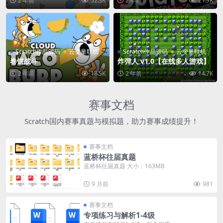
2 年前
52.3K
2 年前
21.9K
Scratch作品源码
云变量联机
Scratch作品源码
云变量联机
卷饼战斗
炸弹人 v1.0【在线多人游戏】
2 年前
18.5K
2 年前
14.7K
赛事文档
Scratch国内赛事真题与模拟题，助力赛事成绩提升！
赛事文档
蓝桥杯往届真题
蓝桥杯往届真题 大小：163MB
9 月前
981
赛事文档
专项练习与解析1-4级