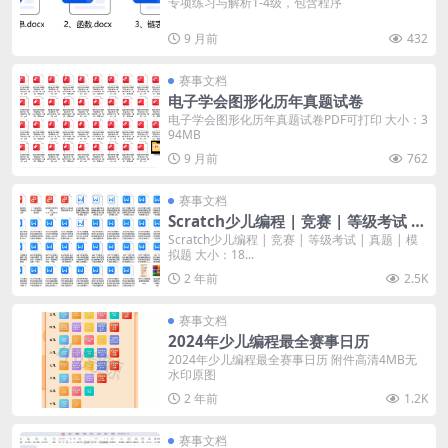
专项练习与解析1-4级，包含程序
9 月前
432
赛事文档
电子学会图形化历年真题试卷
电子学会图形化历年真题试卷PDF可打印 大小：3
94MB
9 月前
762
赛事文档
Scratch少儿编程 | 竞赛 | 等级考试 |
真题 | 模拟题
Scratch少儿编程 | 竞赛 | 等级考试 | 真题 | 模
拟题 大小：18...
2 年前
2.5K
赛事文档
2024年少儿编程最全赛事日历
2024年少儿编程最全赛事日历 附件高清4MB无
水印原图
2 年前
1.2K
赛事文档