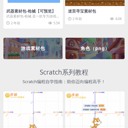
武器素材包-枪械【可预览】
迷宫寻宝素材包
武器素材包-枪械 是一款专为游戏开
2 年前
4.0K
发者和创作者设计的素材包，包含
2 年前
5.5K
多种高质量的枪械...
游戏素材包
角色（png）
Scratch系列教程
Scratch编程自学指南：助你迈向编程高手！