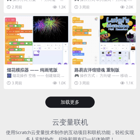
移动 Z —— 跳跃 / 漂移 方案二： ...
WASD —— 移动 Z / K —— 抓...
2 周前
1.3K
3 周前
2.0K
烟花模拟器 —— 纯画笔版
路易吉洋馆猎魂 重制版
🎆 烟花操作 空格 —— 创建烟花 1
🎮 操作方式： 方向键 —— 移动 &
~ 3 —— 切换烟花类型 普通烟花
跳跃 空格 —— 打开宝箱 将你...
3 周前
1.0K
3 周前
1.1K
嘶...
加载更多
云变量联机
使用Scratch云变量技术制作的互动项目和联机功能，轻松实现
多人实时协作，赶快和朋友们一起体验吧！