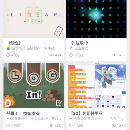
《线性》
《~波浪~》
🧩 游戏简介 连接圆点，解开谜
🖱️ 点击互动
题。 ⚠️ 重要提示 所有关卡均可通
4 天前
458
6 天前
640
关，请确保使用...
登录！ | 益智游戏
【3D】阿斯特里亚
✦ LOG IN！ — 拼接原木堆，获取
ー 这里是阿斯特里亚 —— 人类之
分数！ ᑕ☲◎ ᑕ☲◎ ᑕ☲◎ ᑕ☲◎ ...
罪与未来希望交汇之地 📖 游戏简
1 周前
1.2K
1 周前
1.3K
介 《阿斯特里...