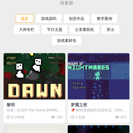
持更新
最新
游戏源码
创意作品
教学案例
大神专栏
节日主题
云变量联机
算法
游戏素材包
黎明
梦魇之夜
你是一位名叫 Pipi Donnj 的神明。
📌 限时游戏创作活动作品（Glitch
你的任务是保护一群白色小人。 点
Game Jam） 📖 故事背景 怪物四...
8 小时前
120
2 天前
679
击...