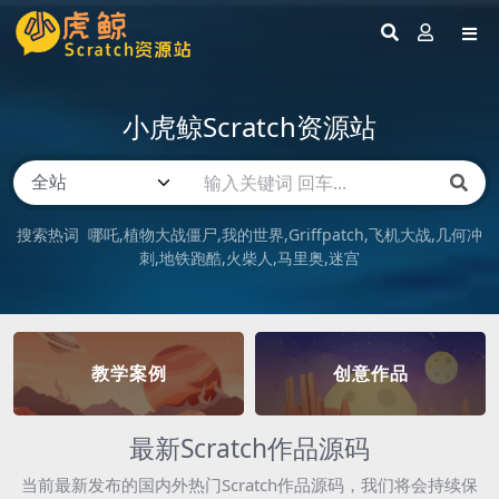
小虎鲸Scratch资源站
搜索热词
哪吒
植物大战僵尸
我的世界
Griffpatch
飞机大战
几何冲
刺
地铁跑酷
火柴人
马里奥
迷宫
教学案例
创意作品
最新Scratch作品源码
当前最新发布的国内外热门Scratch作品源码，我们将会持续保