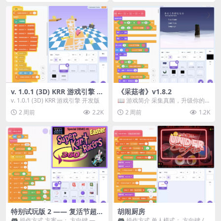
v. 1.0.1 (3D) KRR 游戏引擎 开
《采菇者》v1.8.2
发版
v. 1.0.1 (3D) KRR 游戏引擎 开发版
📖 游戏简介 采集真菌，升级你的
机体，并前往未知领域探索。 这是
2 周前
2.2K
2 周前
1.2K
一款静谧的探索冒...
特别试玩版 2 —— 复活节超级
胡闹厨房
卡丁车赛
🎮 操作方式 方案一： 方向键 ——
🎮 操作方式 单人模式： 方向键 /