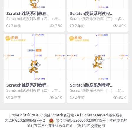
Scratch跳跃系列教程
Scratch跳跃系列教程
（四）：精准着陆
（三）：多段跳跃
Scratch跳跃系列教程（四）：精准
Scratch跳跃系列教程（三）：多段
着陆 作者：小虎鲸Scratch资源站
跳跃 作者：小虎鲸Scratch资源站
2 年前
3.6K
2 年前
4.0K
...
连...
Scratch跳跃系列教程
Scratch跳跃系列教程
（二）：重力跳跃
（一）：简单跳跃
Scratch跳跃系列教程（二）：重力
Scratch跳跃系列教程（一）：简单
跳跃 作者：小虎鲸Scratch资源站
跳跃 作者：小虎鲸Scratch资源站
2 年前
5.1K
2 年前
3.9K
按...
按...
Copyright © 2026
小虎鲸Scratch资源站
- All rights reserved 版权所有
黑ICP备2023009437号-2
|
黑公网安备23090002000115号
| 本站资源均
通过互联网公开渠道收集而来，仅供学习交流使用