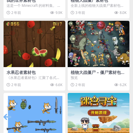
我的世界素材包
植物大战僵尸素材包
这是一个 Minecraft 的材料集。 操
全新上线的植物大战僵尸素材包，
作方法如下： 工具 → 右箭头 怪物...
内含48个精选资源，涵盖角色、场
2 年前
9.9K
3 年前
8.0K
景、音效等多样内容...
水果忍者素材包
植物大战僵尸 – 僵尸素材包
【可预览】
《水果忍者素材包》汇聚了各式鲜
预览
美诱人的水果图像与清脆悦耳的切
2 年前
6.6K
2 年前
6.2K
割音效，专为追求极致...