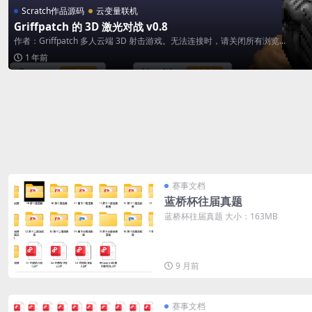
Scratch作品源码
云变量联机
Griffpatch 的 3D 激光对战 v0.8
作者：Griffpatch 多人云端 3D 射击游戏。无法连接时，请关闭所有浏览...
1 年前
赛事文档
蓝桥杯往届真题
蓝桥杯往届真题 大小：163MB
9 月前
赛事文档