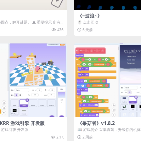
《~波浪~》
接圆点，解开谜题。 ⚠️ 重要提示 所有
🖱️ 点击互动
确保使用...
436
6 天前
3D) KRR 游戏引擎 开发版
《采菇者》v1.8.2
 KRR 游戏引擎 开发版
📖 游戏简介 采集真菌，升级你的机
域探索。 这是一款静谧的探索冒...
2.1K
2 周前