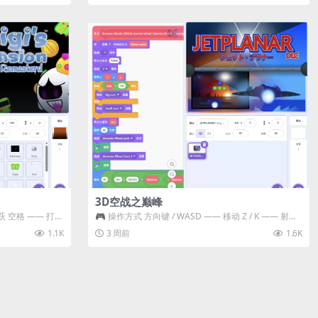
3D空战之巅峰
跃 空格 —— 打开
🎮 操作方式 方向键 / WASD —— 移动 Z / K —— 射击 /
攻击...
1.1K
3 周前
1.6K