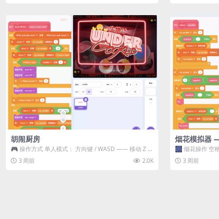
胡闹厨房
烟花模拟器 
🎮 操作方式 单人模式： 方向键 / WASD —— 移动 Z /
🎆 烟花操作 空格
K —— 抓...
型 普通烟花 嘶...
3 周前
2.0K
3 周前