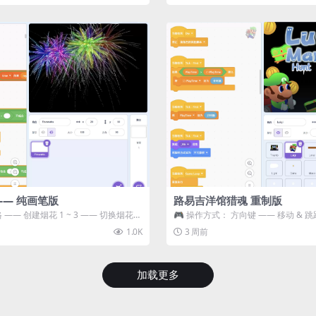
—— 纯画笔版
路易吉洋馆猎魂 重制版
 —— 创建烟花 1 ~ 3 —— 切换烟花类
🎮 操作方式： 方向键 —— 移动 & 跳
宝箱 将你...
1.0K
3 周前
加载更多