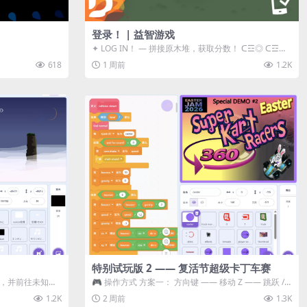
登录！ | 益智游戏
✦ LOG IN！ — 拼接原木堆，获取分数！ ᑕ☲◎ ᑕ☲◎
ᑕ☲◎ ᑕ☲◎ ...
618
1 周前
1.2K
特别试玩版 2 —— 复活节超级卡丁车赛
体，并前往未知领
🎮 操作方式 方案一： 方向键 —— 移动 Z —— 跳跃 /
漂移 方案二： ...
1.2K
2 周前
1.3K