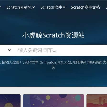
Scratch素材包
Scratch软件
Scratch赛事文档
小虎鲸Scratch资源站
吒
植物大战僵尸
我的世界
Griffpatch
飞机大战
几何冲刺
地铁跑酷
火
宫