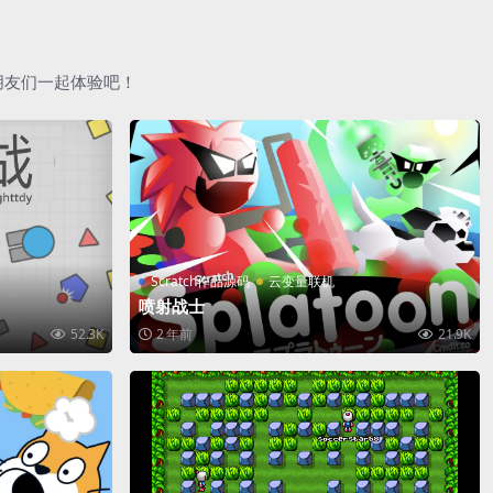
朋友们一起体验吧！
Scratch作品源码
云变量联机
喷射战士
52.3K
2 年前
21.9K