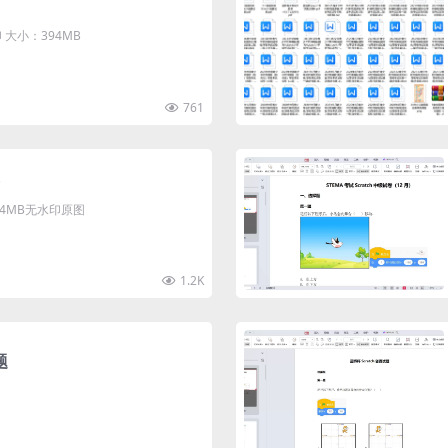
大小：394MB
761
清4MB无水印原图
1.2K
题