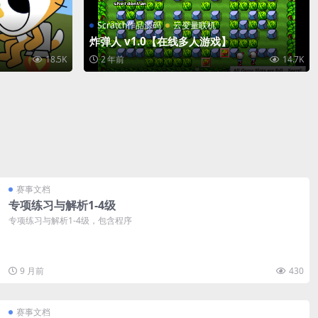
Scratch作品源码
云变量联机
炸弹人 v1.0【在线多人游戏】
18.5K
2 年前
14.7K
赛事文档
专项练习与解析1-4级
专项练习与解析1-4级，包含程序
9 月前
430
赛事文档