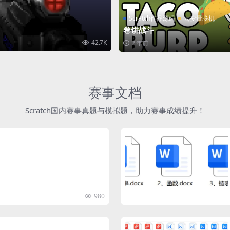
Scratch作品源码
云变量联机
卷饼战斗
42.7K
2 年前
赛事文档
Scratch国内赛事真题与模拟题，助力赛事成绩提升！
980