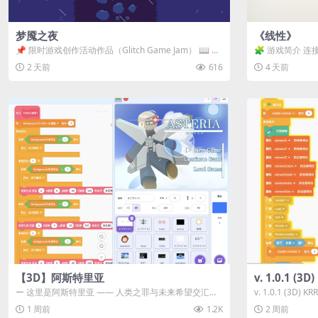
梦魇之夜
《线性》
📌 限时游戏创作活动作品（Glitch Game Jam） 📖 故
🧩 游戏简介 连
事背景 怪物四...
关卡均可通关，请
2 天前
616
4 天前
【3D】阿斯特里亚
v. 1.0.1 (
ー 这里是阿斯特里亚 —— 人类之罪与未来希望交汇之
v. 1.0.1 (3D)
地 📖 游戏简介 《阿斯特里...
1 周前
1.2K
2 周前