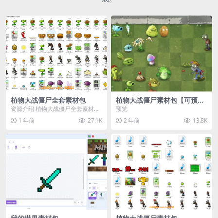
植物大战僵尸全套素材包
植物大战僵尸素材包【可预
览】
资源介绍 植物大战僵尸全套素材
预览
包，包含227个丰富多样的素材，
1 年前
27.1K
2 年前
13.8K
涵盖角色、背景、动...