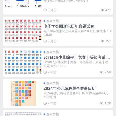
专项练习与解析1-4级，包含程序
9 月前
427
赛事文档
电子学会图形化历年真题试卷
电子学会图形化历年真题试卷PDF可打印 大小：3
94MB
9 月前
757
赛事文档
Scratch少儿编程 | 竞赛 | 等级考试 |
真题 | 模拟题
Scratch少儿编程 | 竞赛 | 等级考试 | 真题 | 模
拟题 大小：18...
2 年前
2.5K
赛事文档
2024年少儿编程最全赛事日历
2024年少儿编程最全赛事日历 附件高清4MB无
水印原图
2 年前
1.2K
赛事文档