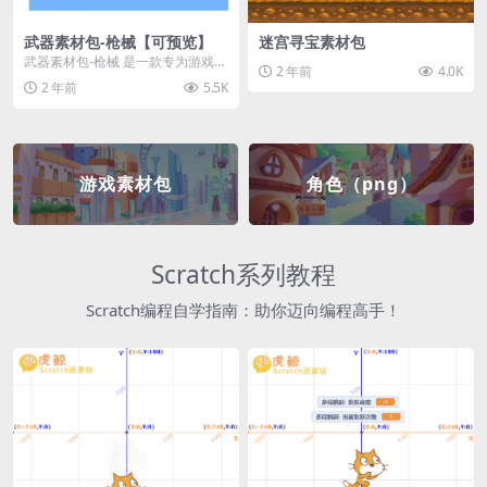
武器素材包-枪械【可预览】
迷宫寻宝素材包
武器素材包-枪械 是一款专为游戏开
2 年前
4.0K
发者和创作者设计的素材包，包含
2 年前
5.5K
多种高质量的枪械...
游戏素材包
角色（png）
Scratch系列教程
Scratch编程自学指南：助你迈向编程高手！