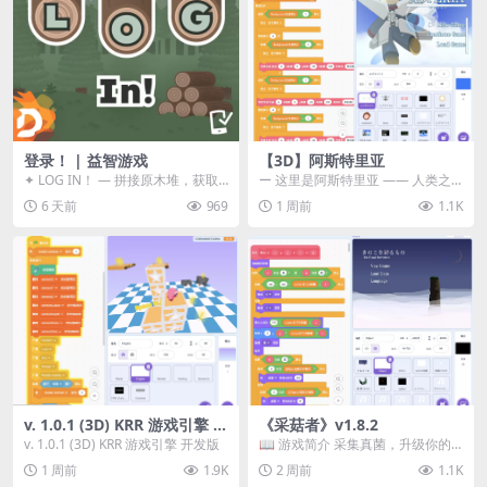
登录！ | 益智游戏
【3D】阿斯特里亚
✦ LOG IN！ — 拼接原木堆，获取
ー 这里是阿斯特里亚 —— 人类之
分数！ ᑕ☲◎ ᑕ☲◎ ᑕ☲◎ ᑕ☲◎ ...
罪与未来希望交汇之地 📖 游戏简
6 天前
969
1 周前
1.1K
介 《阿斯特里...
v. 1.0.1 (3D) KRR 游戏引擎 开
《采菇者》v1.8.2
发版
v. 1.0.1 (3D) KRR 游戏引擎 开发版
📖 游戏简介 采集真菌，升级你的
机体，并前往未知领域探索。 这是
1 周前
1.9K
2 周前
1.1K
一款静谧的探索冒...