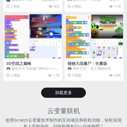
~ 3 —— 切换烟花类型 普通烟花
跳跃 空格 —— 打开宝箱 将你...
3 周前
955
3 周前
1.1K
嘶...
3D空战之巅峰
植物大战僵尸：矢量版
🎮 操作方式 方向键 / WASD ——
🎮 操作方式： 按 Z 继续对话
移动 Z / K —— 射击 / 攻击...
3 周前
1.5K
3 周前
2.9K
加载更多
云变量联机
使用Scratch云变量技术制作的互动项目和联机功能，轻松实现
多人实时协作，赶快和朋友们一起体验吧！