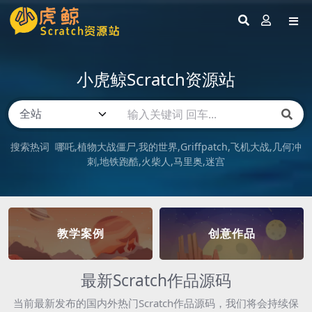
小虎鲸Scratch资源站
搜索热词
哪吒
植物大战僵尸
我的世界
Griffpatch
飞机大战
几何冲
刺
地铁跑酷
火柴人
马里奥
迷宫
教学案例
创意作品
最新Scratch作品源码
当前最新发布的国内外热门Scratch作品源码，我们将会持续保