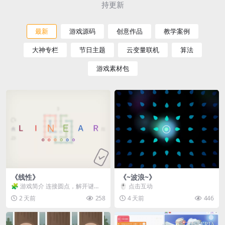
持更新
最新
游戏源码
创意作品
教学案例
大神专栏
节日主题
云变量联机
算法
游戏素材包
《线性》
《~波浪~》
🧩 游戏简介 连接圆点，解开谜
🖱️ 点击互动
题。 ⚠️ 重要提示 所有关卡均可通
2 天前
258
4 天前
446
关，请确保使用...