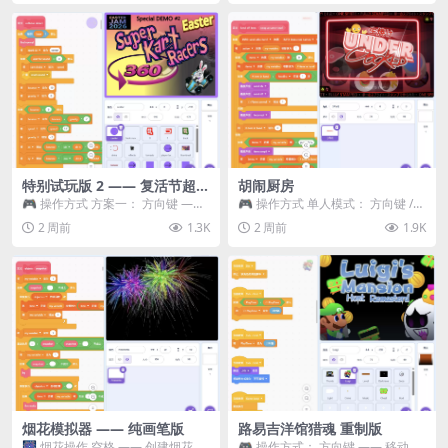
特别试玩版 2 —— 复活节超级
胡闹厨房
卡丁车赛
🎮 操作方式 方案一： 方向键 ——
🎮 操作方式 单人模式： 方向键 /
移动 Z —— 跳跃 / 漂移 方案二： ...
WASD —— 移动 Z / K —— 抓...
2 周前
1.3K
2 周前
1.9K
烟花模拟器 —— 纯画笔版
路易吉洋馆猎魂 重制版
🎆 烟花操作 空格 —— 创建烟花 1
🎮 操作方式： 方向键 —— 移动 &