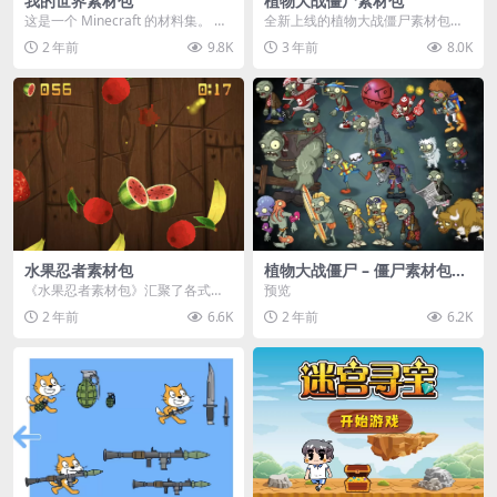
我的世界素材包
植物大战僵尸素材包
这是一个 Minecraft 的材料集。 操
全新上线的植物大战僵尸素材包，
作方法如下： 工具 → 右箭头 怪物...
内含48个精选资源，涵盖角色、场
2 年前
9.8K
3 年前
8.0K
景、音效等多样内容...
水果忍者素材包
植物大战僵尸 – 僵尸素材包
【可预览】
《水果忍者素材包》汇聚了各式鲜
预览
美诱人的水果图像与清脆悦耳的切
2 年前
6.6K
2 年前
6.2K
割音效，专为追求极致...