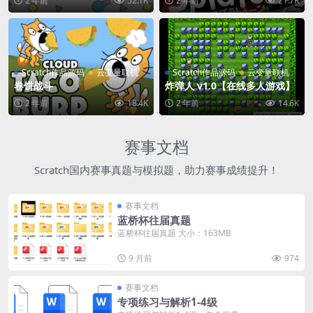
2 年前
52.1K
2 年前
21.7K
Scratch作品源码
云变量联机
Scratch作品源码
云变量联机
卷饼战斗
炸弹人 v1.0【在线多人游戏】
2 年前
18.4K
2 年前
14.6K
赛事文档
Scratch国内赛事真题与模拟题，助力赛事成绩提升！
赛事文档
蓝桥杯往届真题
蓝桥杯往届真题 大小：163MB
9 月前
974
赛事文档
专项练习与解析1-4级