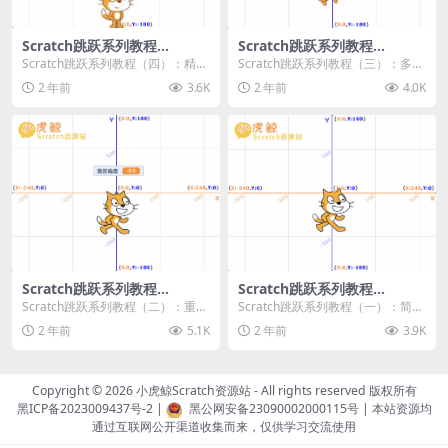
Scratch跳跃系列教程
Scratch跳跃系列教程
（四）：精准着陆
（三）：多段跳跃
Scratch跳跃系列教程（四）：精准
Scratch跳跃系列教程（三）：多段
着陆 作者：小虎鲸Scratch资源站
跳跃 作者：小虎鲸Scratch资源站
2 年前
3.6K
2 年前
4.0K
...
连...
Scratch跳跃系列教程
Scratch跳跃系列教程
（二）：重力跳跃
（一）：简单跳跃
Scratch跳跃系列教程（二）：重力
Scratch跳跃系列教程（一）：简单
跳跃 作者：小虎鲸Scratch资源站
跳跃 作者：小虎鲸Scratch资源站
2 年前
5.1K
2 年前
3.9K
按...
按...
Copyright © 2026
小虎鲸Scratch资源站
- All rights reserved 版权所有
黑ICP备2023009437号-2
|
黑公网安备23090002000115号
| 本站资源均
通过互联网公开渠道收集而来，仅供学习交流使用