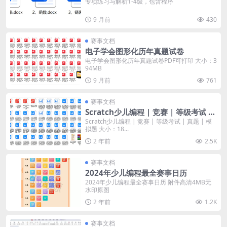
专项练习与解析1-4级，包含程序
9 月前
430
赛事文档
电子学会图形化历年真题试卷
电子学会图形化历年真题试卷PDF可打印 大小：3
94MB
9 月前
761
赛事文档
Scratch少儿编程 | 竞赛 | 等级考试 |
真题 | 模拟题
Scratch少儿编程 | 竞赛 | 等级考试 | 真题 | 模
拟题 大小：18...
2 年前
2.5K
赛事文档
2024年少儿编程最全赛事日历
2024年少儿编程最全赛事日历 附件高清4MB无
水印原图
2 年前
1.2K
赛事文档