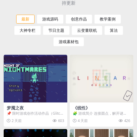
持更新
最新
游戏源码
创意作品
教学案例
大神专栏
节日主题
云变量联机
算法
游戏素材包
梦魇之夜
《线性》
📌 限时游戏创作活动作品（Glitch
🧩 游戏简介 连接圆点，解开谜
Game Jam） 📖 故事背景 怪物四...
题。 ⚠️ 重要提示 所有关卡均可通
2 天前
603
4 天前
426
关，请确保使用...