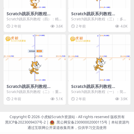
Scratch跳跃系列教程
Scratch跳跃系列教程
（四）：精准着陆
（三）：多段跳跃
Scratch跳跃系列教程（四）：精准
Scratch跳跃系列教程（三）：多段
着陆 作者：小虎鲸Scratch资源站
跳跃 作者：小虎鲸Scratch资源站
2 年前
3.6K
2 年前
4.0K
...
连...
Scratch跳跃系列教程
Scratch跳跃系列教程
（二）：重力跳跃
（一）：简单跳跃
Scratch跳跃系列教程（二）：重力
Scratch跳跃系列教程（一）：简单
跳跃 作者：小虎鲸Scratch资源站
跳跃 作者：小虎鲸Scratch资源站
2 年前
5.1K
2 年前
3.9K
按...
按...
Copyright © 2026
小虎鲸Scratch资源站
- All rights reserved 版权所有
黑ICP备2023009437号-2
|
黑公网安备23090002000115号
| 本站资源均
通过互联网公开渠道收集而来，仅供学习交流使用