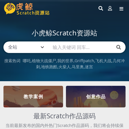
小虎鲸Scratch资源站
搜索热词
哪吒
植物大战僵尸
我的世界
Griffpatch
飞机大战
几何冲
刺
地铁跑酷
火柴人
马里奥
迷宫
教学案例
创意作品
最新Scratch作品源码
当前最新发布的国内外热门Scratch作品源码，我们将会持续保