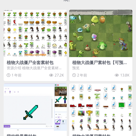
植物大战僵尸全套素材包
植物大战僵尸素材包【可预
览】
资源介绍 植物大战僵尸全套素材
预览
包，包含227个丰富多样的素材，
1 年前
27.2K
2 年前
13.8K
涵盖角色、背景、动...