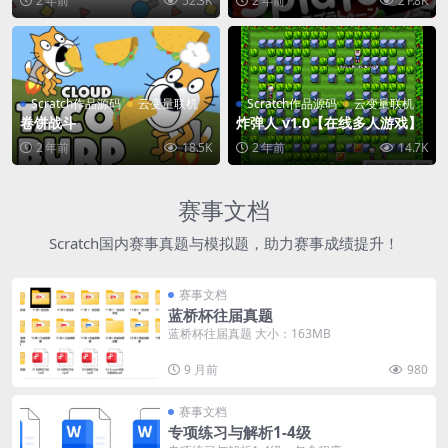
2 年前
52.3K
2 年前
21.8K
Scratch作品源码
云变量联机
Scratch作品源码
云变量联机
卷饼战斗
炸弹人 v1.0【在线多人游戏】
2 年前
18.5K
2 年前
14.7K
赛事文档
Scratch国内赛事真题与模拟题，助力赛事成绩提升！
赛事文档
蓝桥杯往届真题
蓝桥杯往届真题 大小：163MB
9 月前
980
赛事文档
专项练习与解析1-4级