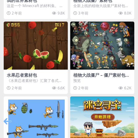
我的世界素材包
植物大战僵尸素材包
这是一个 Minecraft 的材料集。 操
全新上线的植物大战僵尸素材包，
作方法如下： 工具 → 右箭头 怪物...
内含48个精选资源，涵盖角色、场
2 年前
9.8K
3 年前
8.0K
景、音效等多样内容...
水果忍者素材包
植物大战僵尸 – 僵尸素材包
【可预览】
《水果忍者素材包》汇聚了各式鲜
预览
美诱人的水果图像与清脆悦耳的切
2 年前
6.6K
2 年前
6.2K
割音效，专为追求极致...