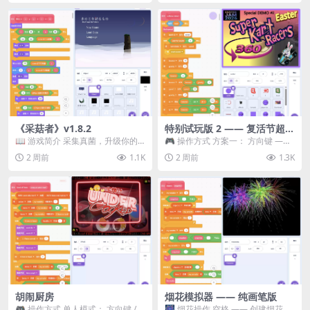
《采菇者》v1.8.2
特别试玩版 2 —— 复活节超级
卡丁车赛
📖 游戏简介 采集真菌，升级你的
🎮 操作方式 方案一： 方向键 ——
机体，并前往未知领域探索。 这是
移动 Z —— 跳跃 / 漂移 方案二： ...
2 周前
1.1K
2 周前
1.3K
一款静谧的探索冒...
胡闹厨房
烟花模拟器 —— 纯画笔版
🎮 操作方式 单人模式： 方向键 /
🎆 烟花操作 空格 —— 创建烟花 1