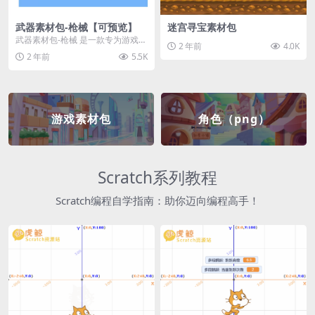
武器素材包-枪械【可预览】
迷宫寻宝素材包
武器素材包-枪械 是一款专为游戏开
2 年前
4.0K
发者和创作者设计的素材包，包含
2 年前
5.5K
多种高质量的枪械...
游戏素材包
角色（png）
Scratch系列教程
Scratch编程自学指南：助你迈向编程高手！