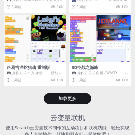
WASD —— 移动 Z / K —— 抓...
~ 3 —— 切换烟花类型 普通烟花
3 周前
2.0K
3 周前
1.0K
嘶...
路易吉洋馆猎魂 重制版
3D空战之巅峰
🎮 操作方式： 方向键 —— 移动 &
🎮 操作方式 方向键 / WASD ——
跳跃 空格 —— 打开宝箱 将你...
移动 Z / K —— 射击 / 攻击...
3 周前
1.1K
3 周前
1.6K
加载更多
云变量联机
使用Scratch云变量技术制作的互动项目和联机功能，轻松实现
多人实时协作，赶快和朋友们一起体验吧！