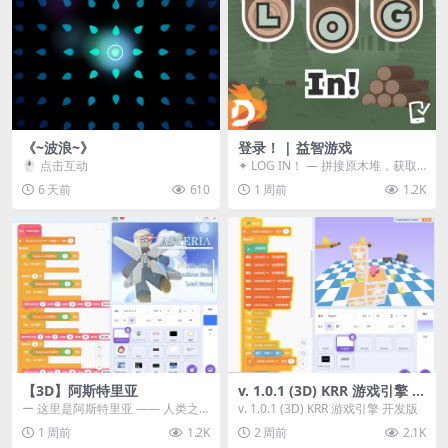
《~波浪~》
登录！ | 益智游戏
🖱️ 点击互动
✦ LOG IN！ — 拼接原木堆，获取
分数！ ᑕ☲◎ ᑕ☲◎ ᑕ☲◎ ᑕ☲◎ ...
6 天前
610
1 周前
1.2K
【3D】阿斯特里亚
v. 1.0.1 (3D) KRR 游戏引擎 开
发版
ー 这里是阿斯特里亚 —— 人类之
v. 1.0.1 (3D) KRR 游戏引擎 开发版
罪与未来希望交汇之地 📖 游戏简
1 周前
1.2K
2 周前
2.1K
介 《阿斯特里...