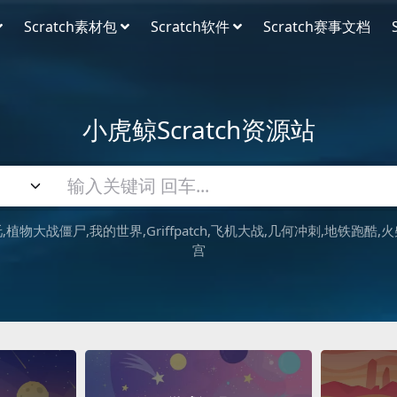
Scratch素材包
Scratch软件
Scratch赛事文档
小虎鲸Scratch资源站
吒
植物大战僵尸
我的世界
Griffpatch
飞机大战
几何冲刺
地铁跑酷
火
宫