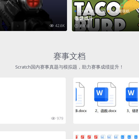
Scratch作品源码
云变量联机
卷饼战斗
42.6K
2 年前
赛事文档
Scratch国内赛事真题与模拟题，助力赛事成绩提升！
979