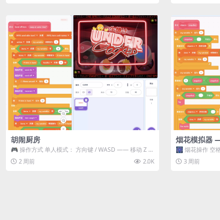
胡闹厨房
烟花模拟器 
🎮 操作方式 单人模式： 方向键 / WASD —— 移动 Z /
🎆 烟花操作 空格
K —— 抓...
型 普通烟花 嘶...
2 周前
2.0K
3 周前