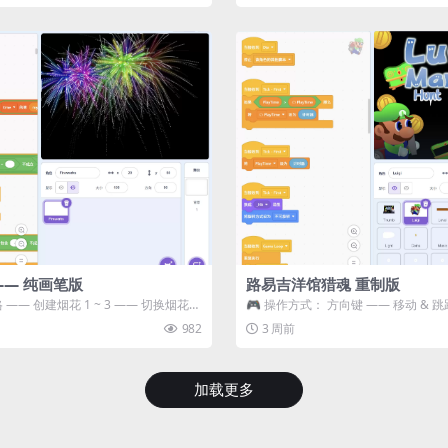
—— 纯画笔版
路易吉洋馆猎魂 重制版
 —— 创建烟花 1 ~ 3 —— 切换烟花类
🎮 操作方式： 方向键 —— 移动 & 跳
宝箱 将你...
982
3 周前
加载更多