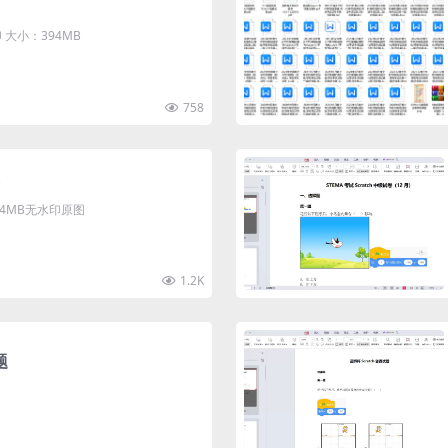
大小：394MB
758
清4MB无水印原图
1.2K
题