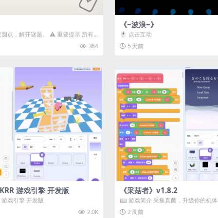
《~波浪~》
接圆点，解开谜题。 ⚠️ 重要提示 所有
🖱️ 点击互动
确保使用...
364
5 天前
3D) KRR 游戏引擎 开发版
《采菇者》v1.8.2
 KRR 游戏引擎 开发版
📖 游戏简介 采集真菌，升级你的机
域探索。 这是一款静谧的探索冒...
2.0K
2 周前