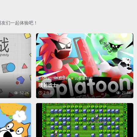
朋友们一起体验吧！
Scratch作品源码
云变量联机
喷射战士
52.2K
2 年前
21.8K