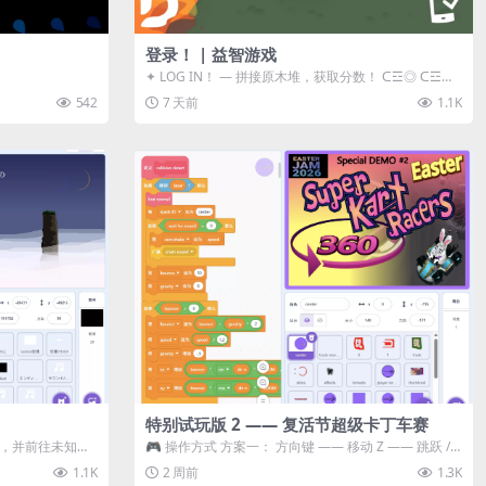
登录！ | 益智游戏
✦ LOG IN！ — 拼接原木堆，获取分数！ ᑕ☲◎ ᑕ☲◎
ᑕ☲◎ ᑕ☲◎ ...
542
7 天前
1.1K
特别试玩版 2 —— 复活节超级卡丁车赛
体，并前往未知领
🎮 操作方式 方案一： 方向键 —— 移动 Z —— 跳跃 /
漂移 方案二： ...
1.1K
2 周前
1.3K