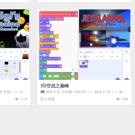
3D空战之巅峰
跃 空格 —— 打开
🎮 操作方式 方向键 / WASD —— 移动 Z / K —— 射击 /
攻击...
1.1K
3 周前
1.6K