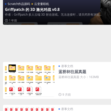
Scratch作品源码
云变量联机
Griffpatch 的 3D 激光对战 v0.8
作者：Griffpatch 多人云端 3D 射击游戏。无法连接时，请关闭所有浏览...
1 年前
赛事文档
蓝桥杯往届真题
蓝桥杯往届真题 大小：163MB
9 月前
赛事文档