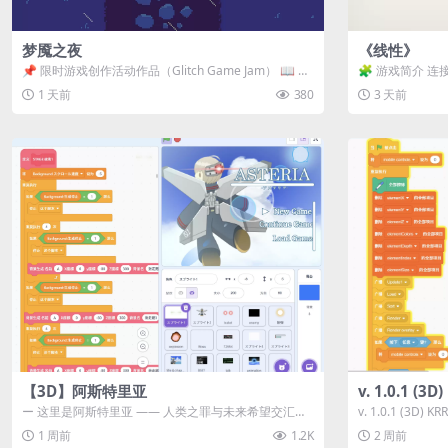
梦魇之夜
《线性》
📌 限时游戏创作活动作品（Glitch Game Jam） 📖 故
🧩 游戏简介 连
事背景 怪物四...
关卡均可通关，请
1 天前
380
3 天前
【3D】阿斯特里亚
v. 1.0.1 (
ー 这里是阿斯特里亚 —— 人类之罪与未来希望交汇之
v. 1.0.1 (3D)
地 📖 游戏简介 《阿斯特里...
1 周前
1.2K
2 周前