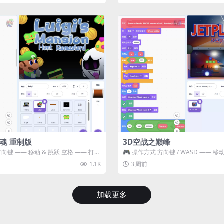
魂 重制版
3D空战之巅峰
方向键 —— 移动 & 跳跃 空格 —— 打开
🎮 操作方式 方向键 / WASD —— 移动 Z
攻击...
1.1K
3 周前
加载更多