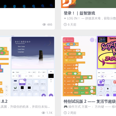
登录！ | 益智游戏
✦ LOG IN！ — 拼接原木堆，获取分
ᑕ☲◎ ᑕ☲◎ ...
446
6 天前
8.2
特别试玩版 2 —— 复活节超
采集真菌，升级你的机体，并前往未知领
🎮 操作方式 方案一： 方向键 —— 移动 
静谧的探索冒...
漂移 方案二： ...
1.1K
2 周前