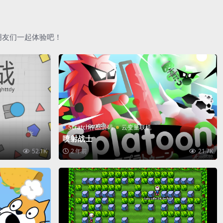
朋友们一起体验吧！
Scratch作品源码
云变量联机
喷射战士
52.1K
2 年前
21.7K