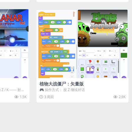
植物大战僵尸：矢量版
 / K —— 射击 /
🎮 操作方式： 按 Z 继续对话
1.5K
3 周前
2.9K