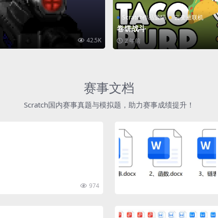
Scratch作品源码
云变量联机
卷饼战斗
42.5K
2 年前
赛事文档
Scratch国内赛事真题与模拟题，助力赛事成绩提升！
974