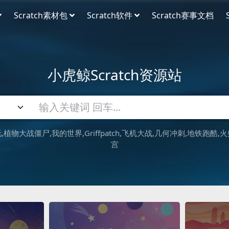
Scratch素材包
Scratch软件
Scratch赛事文档
小虎鲸Scratch资源站
吒
植物大战僵尸
我的世界
Griffpatch
飞机大战
几何冲刺
地铁跑酷
火
宫