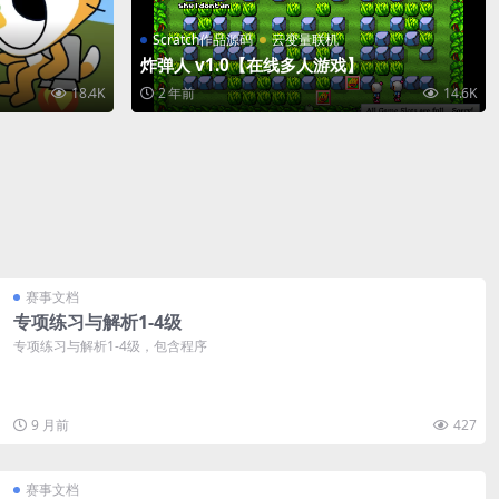
Scratch作品源码
云变量联机
炸弹人 v1.0【在线多人游戏】
18.4K
2 年前
14.6K
赛事文档
专项练习与解析1-4级
专项练习与解析1-4级，包含程序
9 月前
427
赛事文档