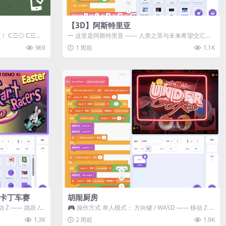
【3D】阿斯特里亚
数！ ᑕ☲◎ ᑕ☲◎
ー 这里是阿斯特里亚 —— 人类之罪与未来希望交汇之
地 📖 游戏简介 《阿斯特里...
969
1 周前
1.1K
级卡丁车赛
胡闹厨房
Z —— 跳跃 /
🎮 操作方式 单人模式： 方向键 / WASD —— 移动 Z /
K —— 抓...
1.3K
2 周前
1.9K