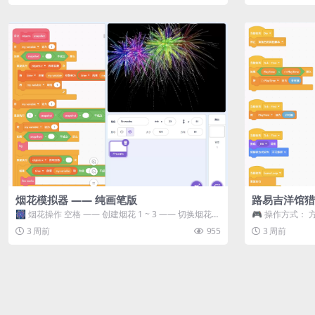
烟花模拟器 —— 纯画笔版
路易吉洋馆猎
🎆 烟花操作 空格 —— 创建烟花 1 ~ 3 —— 切换烟花类
🎮 操作方式： 
型 普通烟花 嘶...
宝箱 将你...
3 周前
955
3 周前