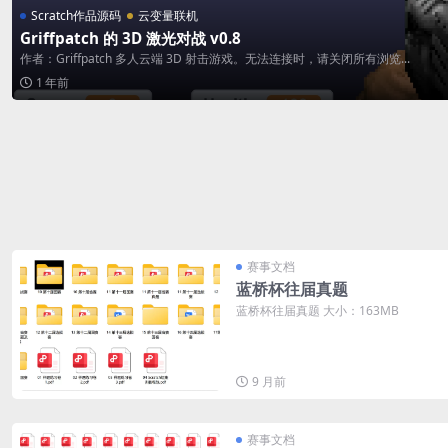
Scratch作品源码
云变量联机
Griffpatch 的 3D 激光对战 v0.8
作者：Griffpatch 多人云端 3D 射击游戏。无法连接时，请关闭所有浏览...
1 年前
赛事文档
蓝桥杯往届真题
蓝桥杯往届真题 大小：163MB
9 月前
赛事文档