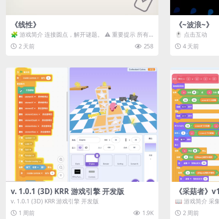
《线性》
《~波浪~》
🧩 游戏简介 连接圆点，解开谜题。 ⚠️ 重要提示 所有
🖱️ 点击互动
关卡均可通关，请确保使用...
2 天前
258
4 天前
v. 1.0.1 (3D) KRR 游戏引擎 开发版
《采菇者》v1.
v. 1.0.1 (3D) KRR 游戏引擎 开发版
📖 游戏简介 
域探索。 这是一款
1 周前
1.9K
2 周前