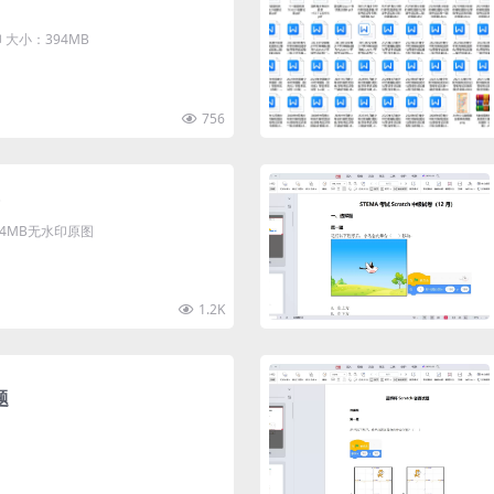
大小：394MB
756
清4MB无水印原图
1.2K
题